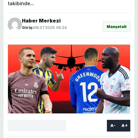
takibinde...
Haber Merkezi
Manşetalt
Giriş:
08.07.2026 09:24
A-
A+
Facebook
X
LinkedIn
WhatsApp
Yorum
yaz