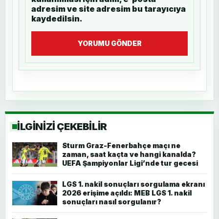
adresim ve site adresim bu tarayıcıya
kaydedilsin.
YORUMU GÖNDER
İLGİNİZİ ÇEKEBİLİR
Sturm Graz-Fenerbahçe maçı ne
zaman, saat kaçta ve hangi kanalda?
UEFA Şampiyonlar Ligi’nde tur gecesi
LGS 1. nakil sonuçları sorgulama ekranı
2026 erişime açıldı: MEB LGS 1. nakil
sonuçları nasıl sorgulanır?