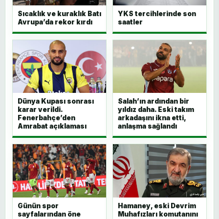
Sıcaklık ve kuraklık Batı
YKS tercihlerinde son
Avrupa’da rekor kırdı
saatler
Dünya Kupası sonrası
Salah’ın ardından bir
karar verildi.
yıldız daha. Eski takım
Fenerbahçe’den
arkadaşını ikna etti,
Amrabat açıklaması
anlaşma sağlandı
Günün spor
Hamaney, eski Devrim
sayfalarından öne
Muhafızları komutanını