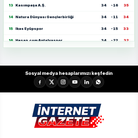
13
Kasımpaşa A.Ş.
34
-16
35
14
Natura Dünyası Gençlerbirliği
34
-11
34
15
Ikas Eyüpspor
34
-15
33
16
Hesap.com Antalyaspor
34
-22
32
17
Zecorner Kayserispor
34
-35
30
18
Mısırlı.com.tr Fatih Karagümrük
34
-23
30
Sosyal medya hesaplarımızı keşfedin