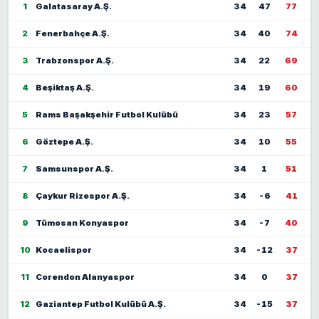
1
Galatasaray A.Ş.
34
47
77
2
Fenerbahçe A.Ş.
34
40
74
3
Trabzonspor A.Ş.
34
22
69
4
Beşiktaş A.Ş.
34
19
60
5
Rams Başakşehir Futbol Kulübü
34
23
57
6
Göztepe A.Ş.
34
10
55
7
Samsunspor A.Ş.
34
1
51
8
Çaykur Rizespor A.Ş.
34
-6
41
9
Tümosan Konyaspor
34
-7
40
10
Kocaelispor
34
-12
37
11
Corendon Alanyaspor
34
0
37
12
Gaziantep Futbol Kulübü A.Ş.
34
-15
37