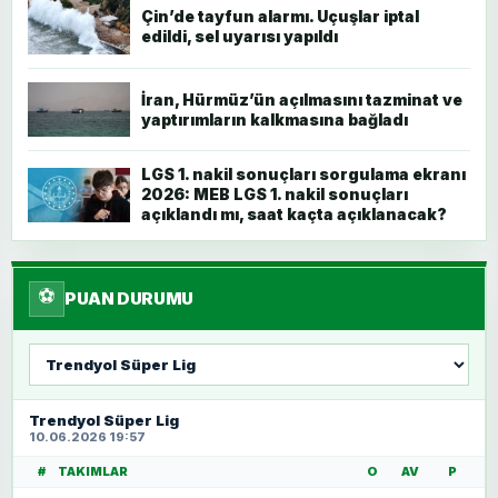
Çin’de tayfun alarmı. Uçuşlar iptal
edildi, sel uyarısı yapıldı
İran, Hürmüz’ün açılmasını tazminat ve
yaptırımların kalkmasına bağladı
LGS 1. nakil sonuçları sorgulama ekranı
2026: MEB LGS 1. nakil sonuçları
açıklandı mı, saat kaçta açıklanacak?
⚽
PUAN DURUMU
Lig
seç
Trendyol Süper Lig
10.06.2026 19:57
#
TAKIMLAR
O
AV
P