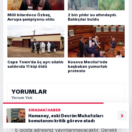
Milli bilardocu Özbaş,
2 bin yıldır su altındaydı.
Avrupa şampiyonu oldu
Balıkçılar buldu
Cape Town’da üç ayrı silahlı
Kosova Meclisi’nde
saldırıda 11 kişi öldü
başbakan yumurtalı
protesto
YORUMLAR
Yorum Yok
SIRADAKI HABER
›
Hamaney, eski Devrim Muhafızları
DÜŞÜNCELERİNİZİ PAYLAŞIN
komutanını kritik göreve atadı
E-posta adresiniz yayınlanmayacaktır. Gerekli