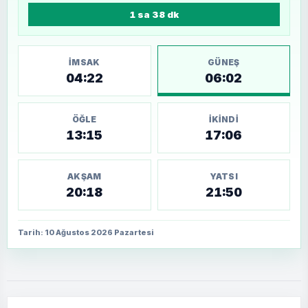
1 sa 38 dk
İMSAK
GÜNEŞ
04:22
06:02
ÖĞLE
İKINDI
13:15
17:06
AKŞAM
YATSI
20:18
21:50
Tarih: 10 Ağustos 2026 Pazartesi