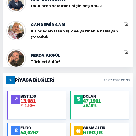
Okullarda saldırılar niçin başladı- 2
CANDEMIR SARI
Bir odadan taşan ışık ve yazmakla başlayan
yolculuk
FERDA AKGÜL
Türkleri öldür!
⌁
PIYASA BILGILERI
FERHAT BÜYÜKKALKAN
19.07.2026 22:33
Ankara Zirvesi: NATO Toplantısı mı, Yeni
Ortadoğu Haritasının Provası mı?
BIST 100
DOLAR
↗
$
13.981
47,1901
-1,90%
0,19%
▼
▲
HÜSEYIN MÜMTAZ BAYAZITOĞLU
Hilâl Bıyık, Kara Kalpak
EURO
GRAM ALTIN
€
◉
54,0262
6.093,03