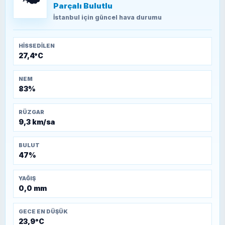
Parçalı Bulutlu
TEOMAN ALPASLAN
Kütahya-Eskişehir Muharebeleri (10-24
İstanbul
için güncel hava durumu
Temmuz 1921)
HISSEDILEN
27,4°C
NEM
83%
RÜZGAR
9,3 km/sa
BULUT
47%
YAĞIŞ
0,0 mm
GECE EN DÜŞÜK
23,9°C