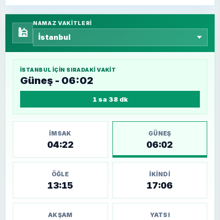
NAMAZ VAKITLERI
🕌
İSTANBUL
IÇIN SIRADAKI VAKIT
Güneş - 06:02
1 sa 38 dk
İMSAK
GÜNEŞ
04:22
06:02
ÖĞLE
İKINDI
13:15
17:06
AKŞAM
YATSI