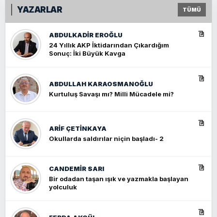
YAZARLAR
TÜMÜ
ABDULKADIR EROĞLU
24 Yıllık AKP İktidarından Çıkardığım
Sonuç: İki Büyük Kavga
ABDULLAH KARAOSMANOĞLU
Kurtuluş Savaşı mı? Milli Mücadele mi?
ARIF ÇETİNKAYA
Okullarda saldırılar niçin başladı- 2
CANDEMIR SARI
Bir odadan taşan ışık ve yazmakla başlayan
yolculuk