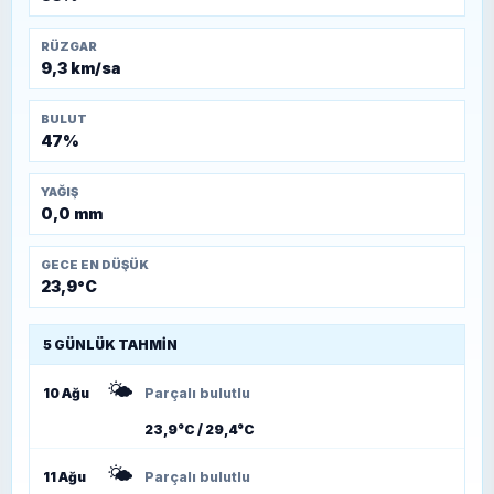
RÜZGAR
9,3 km/sa
BULUT
47%
YAĞIŞ
0,0 mm
GECE EN DÜŞÜK
23,9°C
5 GÜNLÜK TAHMIN
🌤️
10 Ağu
Parçalı bulutlu
23,9°C / 29,4°C
🌤️
11 Ağu
Parçalı bulutlu