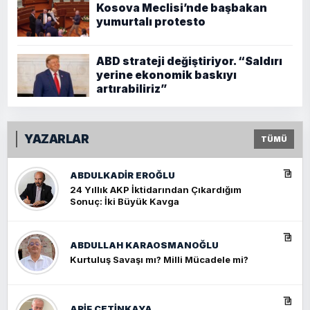
Kosova Meclisi’nde başbakan
yumurtalı protesto
ABD strateji değiştiriyor. “Saldırı
yerine ekonomik baskıyı
artırabiliriz”
YAZARLAR
TÜMÜ
ABDULKADIR EROĞLU
24 Yıllık AKP İktidarından Çıkardığım
Sonuç: İki Büyük Kavga
ABDULLAH KARAOSMANOĞLU
Kurtuluş Savaşı mı? Milli Mücadele mi?
ARIF ÇETİNKAYA