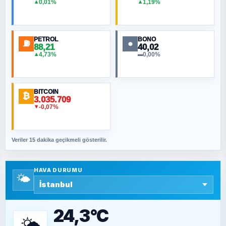
0,01%
1,19%
▲
▲
MURAT ÖZKAN
Toplumdaki Ur: Kesin İnançlılar
PETROL
BONO
⛽
●
88,21
40,02
NURETTIN BÖLÜK
4,73%
0,00%
▲
▬
Şura suresi 10. Ayet
BITCOIN
ORHAN KILIÇOĞLU
₿
3.035.709
Fahişeye beyinli bir müstevli alçağına
-0,07%
▼
cevabımdır
Veriler 15 dakika geçikmeli gösterilir.
SAVAŞ ŞAHİN
Yazara ait yazı bulunamadı
HAVA DURUMU
🌤️
SEYFULLAH ÇİÇEK
15 Temmuz’a giden yolun taşları nasıl
döşendi?
24,3°C
🌤️