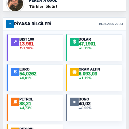
FERDA AKGÜL
Türkleri öldür!
⌁
PIYASA BILGILERI
FERHAT BÜYÜKKALKAN
19.07.2026 22:33
Ankara Zirvesi: NATO Toplantısı mı, Yeni
Ortadoğu Haritasının Provası mı?
BIST 100
DOLAR
↗
$
13.981
47,1901
-1,90%
0,19%
▼
▲
HÜSEYIN MÜMTAZ BAYAZITOĞLU
Hilâl Bıyık, Kara Kalpak
EURO
GRAM ALTIN
€
◉
54,0262
6.093,03
0,01%
1,19%
▲
▲
MURAT ÖZKAN
Toplumdaki Ur: Kesin İnançlılar
PETROL
BONO
⛽
●
88,21
40,02
NURETTIN BÖLÜK
4,73%
0,00%
▲
▬
Şura suresi 10. Ayet