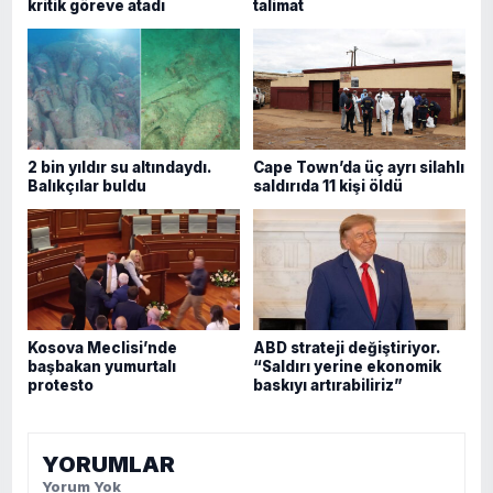
kritik göreve atadı
talimat
2 bin yıldır su altındaydı.
Cape Town’da üç ayrı silahlı
Balıkçılar buldu
saldırıda 11 kişi öldü
Kosova Meclisi’nde
ABD strateji değiştiriyor.
başbakan yumurtalı
“Saldırı yerine ekonomik
protesto
baskıyı artırabiliriz”
YORUMLAR
Yorum Yok