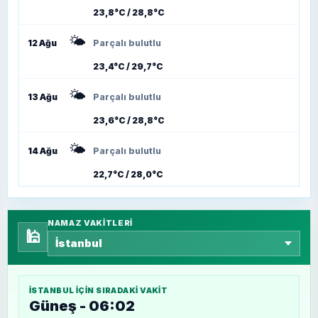
23,8°C / 28,8°C
🌤️
12 Ağu
Parçalı bulutlu
23,4°C / 29,7°C
🌤️
13 Ağu
Parçalı bulutlu
23,6°C / 28,8°C
🌤️
14 Ağu
Parçalı bulutlu
22,7°C / 28,0°C
NAMAZ VAKITLERI
🕌
İSTANBUL
IÇIN SIRADAKI VAKIT
Güneş - 06:02