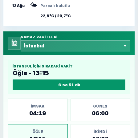
🌤️
12 Ağu
Parçalı bulutlu
22,8°C / 29,7°C
NAMAZ VAKITLERI
🕌
İSTANBUL
IÇIN SIRADAKI VAKIT
Öğle - 13:15
6 sa 51 dk
İMSAK
GÜNEŞ
04:19
06:00
ÖĞLE
İKINDI