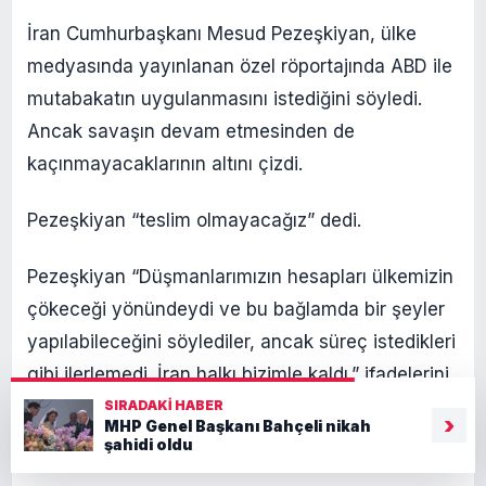
İran Cumhurbaşkanı Mesud Pezeşkiyan, ülke
medyasında yayınlanan özel röportajında ABD ile
mutabakatın uygulanmasını istediğini söyledi.
Ancak savaşın devam etmesinden de
kaçınmayacaklarının altını çizdi.
Pezeşkiyan “teslim olmayacağız” dedi.
Pezeşkiyan “Düşmanlarımızın hesapları ülkemizin
çökeceği yönündeydi ve bu bağlamda bir şeyler
yapılabileceğini söylediler, ancak süreç istedikleri
gibi ilerlemedi. İran halkı bizimle kaldı.” ifadelerini
kullandı.
SIRADAKI HABER
›
MHP Genel Başkanı Bahçeli nikah
şahidi oldu
DENİZ AMBARGOSU KALKACAK