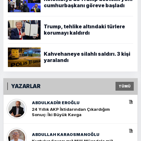
cumhurbaşkanı göreve başladı
Trump, tehlike altındaki türlere
korumayı kaldırdı
Kahvehaneye silahlı saldırı. 3 kişi
yaralandı
YAZARLAR
TÜMÜ
ABDULKADIR EROĞLU
24 Yıllık AKP İktidarından Çıkardığım
Sonuç: İki Büyük Kavga
ABDULLAH KARAOSMANOĞLU
Kurtuluş Savaşı mı? Milli Mücadele mi?