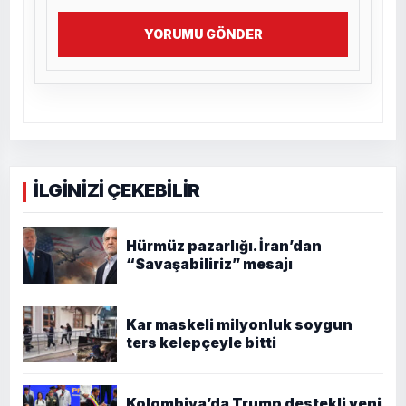
YORUMU GÖNDER
İLGİNİZİ ÇEKEBİLİR
Hürmüz pazarlığı. İran’dan
“Savaşabiliriz” mesajı
Kar maskeli milyonluk soygun
ters kelepçeyle bitti
Kolombiya’da Trump destekli yeni