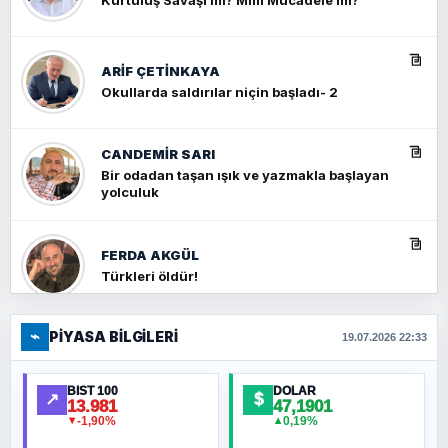
ARIF ÇETİNKAYA
Okullarda saldırılar niçin başladı- 2
CANDEMIR SARI
Bir odadan taşan ışık ve yazmakla başlayan
yolculuk
FERDA AKGÜL
Türkleri öldür!
⌁
PIYASA BILGILERI
FERHAT BÜYÜKKALKAN
19.07.2026 22:33
Ankara Zirvesi: NATO Toplantısı mı, Yeni
Ortadoğu Haritasının Provası mı?
BIST 100
DOLAR
↗
$
13.981
47,1901
-1,90%
0,19%
▼
▲
HÜSEYIN MÜMTAZ BAYAZITOĞLU