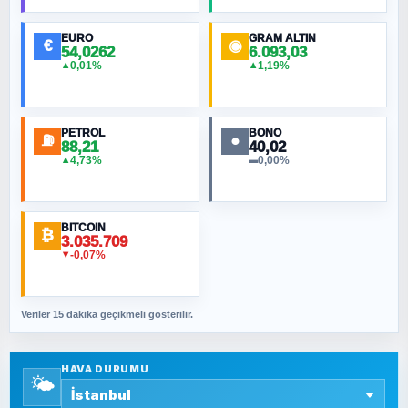
Hilâl Bıyık, Kara Kalpak
EURO
GRAM ALTIN
€
◉
54,0262
6.093,03
0,01%
1,19%
▲
▲
MURAT ÖZKAN
Toplumdaki Ur: Kesin İnançlılar
PETROL
BONO
⛽
●
88,21
40,02
NURETTIN BÖLÜK
4,73%
0,00%
▲
▬
Şura suresi 10. Ayet
BITCOIN
ORHAN KILIÇOĞLU
₿
3.035.709
Fahişeye beyinli bir müstevli alçağına
-0,07%
▼
cevabımdır
Veriler 15 dakika geçikmeli gösterilir.
SAVAŞ ŞAHİN
Yazara ait yazı bulunamadı
HAVA DURUMU
🌤️
SEYFULLAH ÇİÇEK