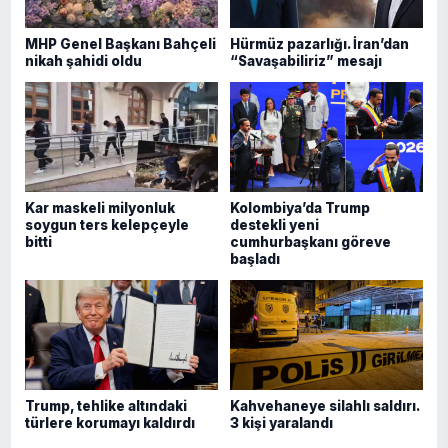
MHP Genel Başkanı Bahçeli
Hürmüz pazarlığı. İran’dan
nikah şahidi oldu
“Savaşabiliriz” mesajı
Kar maskeli milyonluk
Kolombiya’da Trump
soygun ters kelepçeyle
destekli yeni
bitti
cumhurbaşkanı göreve
başladı
Trump, tehlike altındaki
Kahvehaneye silahlı saldırı.
türlere korumayı kaldırdı
3 kişi yaralandı