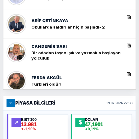
ARIF ÇETİNKAYA
Okullarda saldırılar niçin başladı- 2
CANDEMIR SARI
Bir odadan taşan ışık ve yazmakla başlayan
yolculuk
FERDA AKGÜL
Türkleri öldür!
⌁
PIYASA BILGILERI
FERHAT BÜYÜKKALKAN
19.07.2026 22:33
Ankara Zirvesi: NATO Toplantısı mı, Yeni
Ortadoğu Haritasının Provası mı?
BIST 100
DOLAR
↗
$
13.981
47,1901
-1,90%
0,19%
▼
▲
HÜSEYIN MÜMTAZ BAYAZITOĞLU