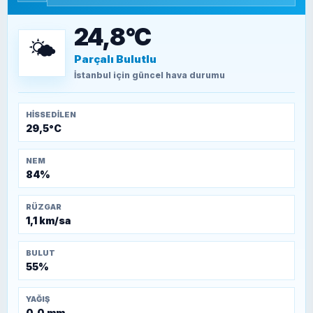
15 Temmuz’a giden yolun taşları nasıl
döşendi?
24,8°C
🌤️
Parçalı Bulutlu
TEOMAN ALPASLAN
Kütahya-Eskişehir Muharebeleri (10-24
İstanbul
için güncel hava durumu
Temmuz 1921)
HISSEDILEN
29,5°C
NEM
84%
RÜZGAR
1,1 km/sa
BULUT
55%
YAĞIŞ
0,0 mm