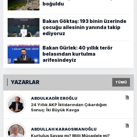
boğuldu
Bakan Göktaş: 193 binin üzerinde
çocuğu ailesinin yanında takip
ediyoruz
Bakan Gürlek: 40 yıllık terör
belasından kurtulma
arifesindeyiz
YAZARLAR
TÜMÜ
ABDULKADIR EROĞLU
24 Yıllık AKP İktidarından Çıkardığım
Sonuç: İki Büyük Kavga
ABDULLAH KARAOSMANOĞLU
Kurtuluş Savaşı mı? Milli Mücadele mi?