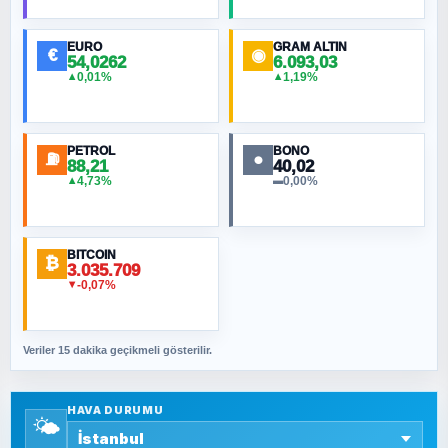
Hilâl Bıyık, Kara Kalpak
EURO
GRAM ALTIN
€
◉
54,0262
6.093,03
0,01%
1,19%
▲
▲
MURAT ÖZKAN
Toplumdaki Ur: Kesin İnançlılar
PETROL
BONO
⛽
●
88,21
40,02
NURETTIN BÖLÜK
4,73%
0,00%
▲
▬
Şura suresi 10. Ayet
BITCOIN
ORHAN KILIÇOĞLU
₿
3.035.709
Fahişeye beyinli bir müstevli alçağına
-0,07%
▼
cevabımdır
Veriler 15 dakika geçikmeli gösterilir.
SAVAŞ ŞAHİN
Yazara ait yazı bulunamadı
HAVA DURUMU
🌤️
SEYFULLAH ÇİÇEK