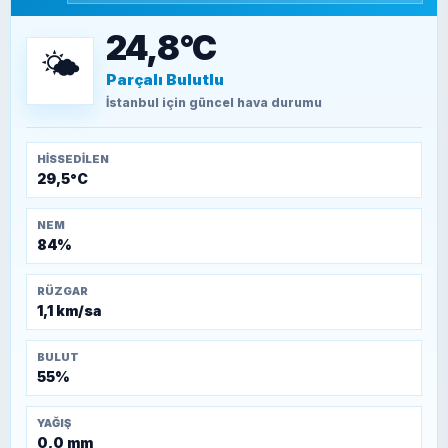
15 Temmuz’a giden yolun taşları nasıl
döşendi?
24,8°C
🌤️
Parçalı Bulutlu
TEOMAN ALPASLAN
Kütahya-Eskişehir Muharebeleri (10-24
İstanbul
için güncel hava durumu
Temmuz 1921)
HISSEDILEN
29,5°C
NEM
84%
RÜZGAR
1,1 km/sa
BULUT
55%
YAĞIŞ
0,0 mm