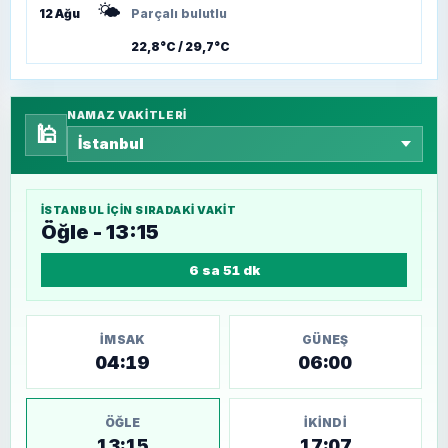
🌤️
12 Ağu
Parçalı bulutlu
22,8°C / 29,7°C
NAMAZ VAKITLERI
🕌
İSTANBUL
IÇIN SIRADAKI VAKIT
Öğle - 13:15
6 sa 51 dk
İMSAK
GÜNEŞ
04:19
06:00
ÖĞLE
İKINDI
13:15
17:07