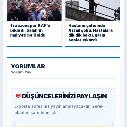
Trabzonspor KAP’a
Hastane çatısında
bildirdi. Salah’ın
Azrail şoku. Hastalara
maliyeti belli oldu
dik dik baktı, garip
sesler çıkardı
YORUMLAR
Yorum Yok
DÜŞÜNCELERİNİZİ PAYLAŞIN
💬
E-posta adresiniz yayınlanmayacaktır. Gerekli
alanlar işaretlenmiştir.