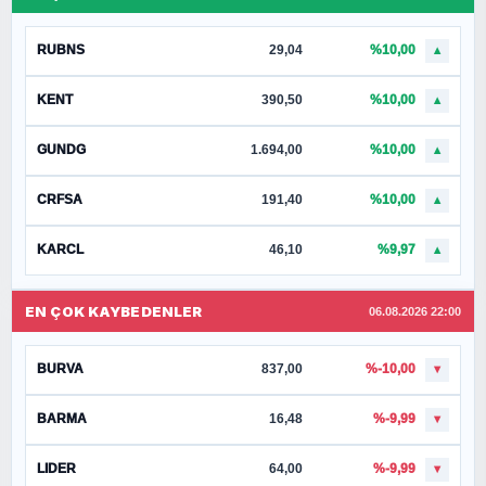
RUBNS
29,04
%10,00
▲
KENT
390,50
%10,00
▲
GUNDG
1.694,00
%10,00
▲
CRFSA
191,40
%10,00
▲
KARCL
46,10
%9,97
▲
EN ÇOK KAYBEDENLER
06.08.2026 22:00
BURVA
837,00
%-10,00
▼
BARMA
16,48
%-9,99
▼
LIDER
64,00
%-9,99
▼