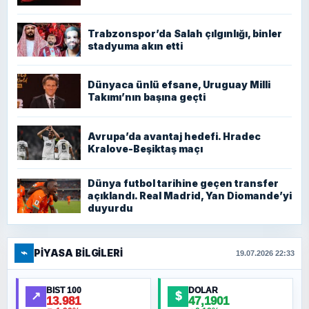
Trabzonspor’da Salah çılgınlığı, binler
stadyuma akın etti
Dünyaca ünlü efsane, Uruguay Milli
Takımı’nın başına geçti
Avrupa’da avantaj hedefi. Hradec
Kralove-Beşiktaş maçı
Dünya futbol tarihine geçen transfer
açıklandı. Real Madrid, Yan Diomande’yi
duyurdu
⌁
PIYASA BILGILERI
19.07.2026 22:33
BIST 100
DOLAR
↗
$
13.981
47,1901