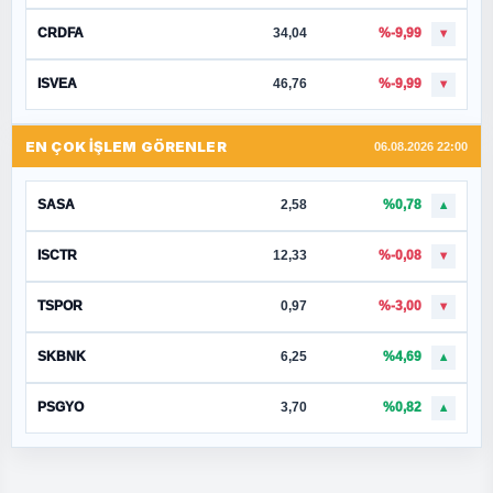
CRDFA
34,04
%-9,99
▼
ISVEA
46,76
%-9,99
▼
EN ÇOK İŞLEM GÖRENLER
06.08.2026 22:00
SASA
2,58
%0,78
▲
ISCTR
12,33
%-0,08
▼
TSPOR
0,97
%-3,00
▼
SKBNK
6,25
%4,69
▲
PSGYO
3,70
%0,82
▲