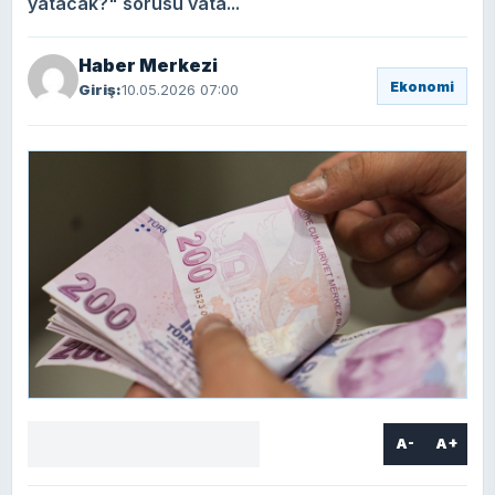
yatacak?" sorusu vata...
Haber Merkezi
Ekonomi
Giriş:
10.05.2026 07:00
A-
A+
Facebook
X
LinkedIn
WhatsApp
Yorum
yaz