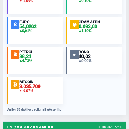
-1,90%
0,19%
▼
▲
EURO
GRAM ALTIN
€
◉
54,0262
6.093,03
0,01%
1,19%
▲
▲
PETROL
BONO
⛽
●
88,21
40,02
4,73%
0,00%
▲
▬
BITCOIN
₿
3.035.709
-0,07%
▼
Veriler 15 dakika geçikmeli gösterilir.
EN ÇOK KAZANANLAR
06.08.2026 22:00