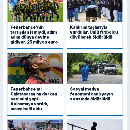
Fenerbahçe’nin
Kaldırım taşlarıyla
tartışılan ismiydi, adım
vurdular. Ünlü futbolcu
adım dünya devine
dövülerek öldürüldü
gidiyor. 25 milyon euro
Fenerbahçe mi
Sosyal medya
Galatasaray mı derken
fenomeni canlı yayın
seçimini yaptı.
sırasında öldürüldü
Anlaşmaya varıldı,
maaşı belli oldu