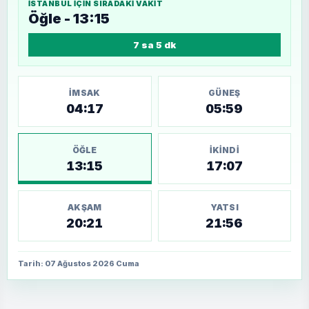
İSTANBUL
IÇIN SIRADAKI VAKIT
Öğle - 13:15
7 sa 5 dk
İMSAK
GÜNEŞ
04:17
05:59
ÖĞLE
İKINDI
13:15
17:07
AKŞAM
YATSI
20:21
21:56
Tarih: 07 Ağustos 2026 Cuma