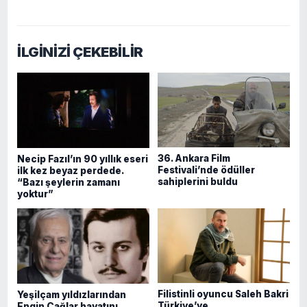
İLGİNİZİ ÇEKEBİLİR
36. Ankara Film
Necip Fazıl’ın 90 yıllık eseri
Festivali’nde ödüller
ilk kez beyaz perdede.
sahiplerini buldu
“Bazı şeylerin zamanı
yoktur”
Filistinli oyuncu Saleh Bakri
Yeşilçam yıldızlarından
Türkiye’ye
Engin Çağlar hayatını