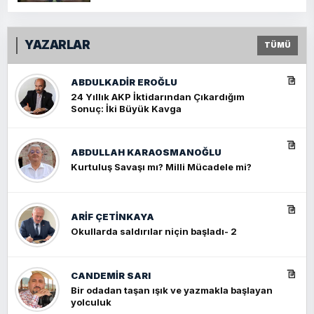
YAZARLAR
TÜMÜ
ABDULKADIR EROĞLU
24 Yıllık AKP İktidarından Çıkardığım
Sonuç: İki Büyük Kavga
ABDULLAH KARAOSMANOĞLU
Kurtuluş Savaşı mı? Milli Mücadele mi?
ARIF ÇETİNKAYA
Okullarda saldırılar niçin başladı- 2
CANDEMIR SARI
Bir odadan taşan ışık ve yazmakla başlayan
yolculuk