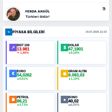
FERDA AKGÜL
Türkleri öldür!
⌁
PIYASA BILGILERI
FERHAT BÜYÜKKALKAN
19.07.2026 22:33
Ankara Zirvesi: NATO Toplantısı mı, Yeni
Ortadoğu Haritasının Provası mı?
BIST 100
DOLAR
↗
$
13.981
47,1901
-1,90%
0,19%
▼
▲
HÜSEYIN MÜMTAZ BAYAZITOĞLU
Hilâl Bıyık, Kara Kalpak
EURO
GRAM ALTIN
€
◉
54,0262
6.093,03
0,01%
1,19%
▲
▲
MURAT ÖZKAN
Toplumdaki Ur: Kesin İnançlılar
PETROL
BONO
⛽
●
88,21
40,02
NURETTIN BÖLÜK
4,73%
0,00%
▲
▬
Şura suresi 10. Ayet