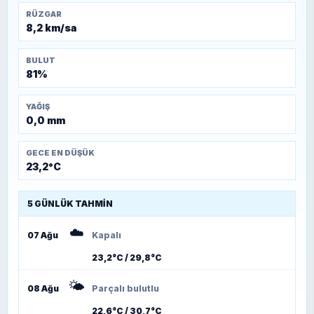
RÜZGAR
8,2 km/sa
BULUT
81%
YAĞIŞ
0,0 mm
GECE EN DÜŞÜK
23,2°C
5 GÜNLÜK TAHMIN
☁️
07 Ağu
Kapalı
23,2°C / 29,8°C
🌤️
08 Ağu
Parçalı bulutlu
22,6°C / 30,7°C