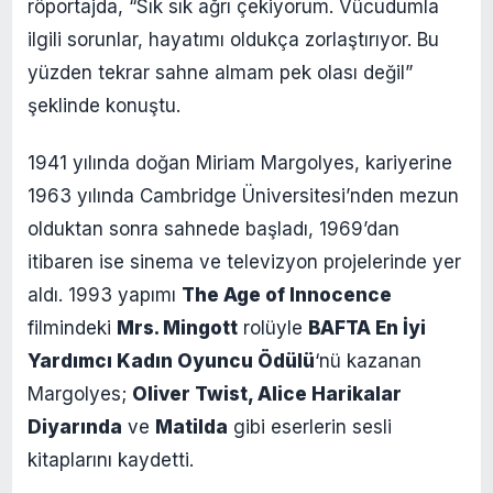
röportajda, “Sık sık ağrı çekiyorum. Vücudumla
ilgili sorunlar, hayatımı oldukça zorlaştırıyor. Bu
yüzden tekrar sahne almam pek olası değil”
şeklinde konuştu.
1941 yılında doğan Miriam Margolyes, kariyerine
1963 yılında Cambridge Üniversitesi’nden mezun
olduktan sonra sahnede başladı, 1969’dan
itibaren ise sinema ve televizyon projelerinde yer
aldı. 1993 yapımı
The Age of Innocence
filmindeki
Mrs. Mingott
rolüyle
BAFTA En İyi
Yardımcı Kadın Oyuncu Ödülü
‘nü kazanan
Margolyes;
Oliver Twist, Alice Harikalar
Diyarında
ve
Matilda
gibi eserlerin sesli
kitaplarını kaydetti.