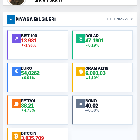
Türkleri öldür!
⌁
PIYASA BILGILERI
FERHAT BÜYÜKKALKAN
19.07.2026 22:33
Ankara Zirvesi: NATO Toplantısı mı, Yeni
Ortadoğu Haritasının Provası mı?
BIST 100
DOLAR
↗
$
13.981
47,1901
-1,90%
0,19%
▼
▲
HÜSEYIN MÜMTAZ BAYAZITOĞLU
Hilâl Bıyık, Kara Kalpak
EURO
GRAM ALTIN
€
◉
54,0262
6.093,03
0,01%
1,19%
▲
▲
MURAT ÖZKAN
Toplumdaki Ur: Kesin İnançlılar
PETROL
BONO
⛽
●
88,21
40,02
NURETTIN BÖLÜK
4,73%
0,00%
▲
▬
Şura suresi 10. Ayet
BITCOIN
ORHAN KILIÇOĞLU
₿
3.035.709