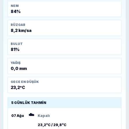
NEM
84%
RÜZGAR
8,2 km/sa
BULUT
81%
YAĞIŞ
0,0 mm
GECE EN DÜŞÜK
23,2°C
5 GÜNLÜK TAHMIN
☁️
07 Ağu
Kapalı
23,2°C / 29,8°C