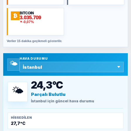
BITCOIN
ORHAN KILIÇOĞLU
₿
3.035.709
Fahişeye beyinli bir müstevli alçağına
-0,07%
▼
cevabımdır
Veriler 15 dakika geçikmeli gösterilir.
SAVAŞ ŞAHİN
Yazara ait yazı bulunamadı
HAVA DURUMU
🌤️
SEYFULLAH ÇİÇEK
15 Temmuz’a giden yolun taşları nasıl
döşendi?
24,3°C
🌤️
Parçalı Bulutlu
TEOMAN ALPASLAN
Kütahya-Eskişehir Muharebeleri (10-24
İstanbul
için güncel hava durumu
Temmuz 1921)
HISSEDILEN
27,7°C