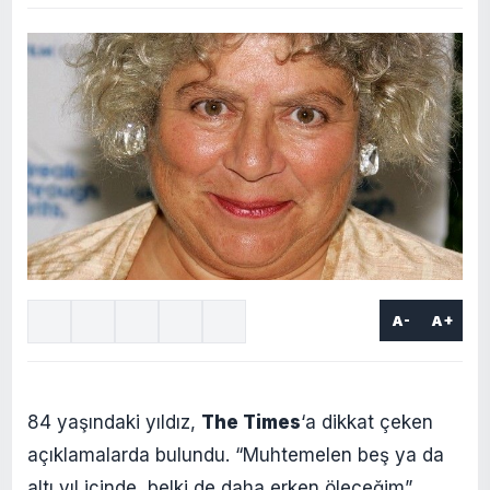
A-
A+
84 yaşındaki yıldız,
The Times
‘a dikkat çeken
açıklamalarda bulundu. “Muhtemelen beş ya da
altı yıl içinde, belki de daha erken öleceğim”