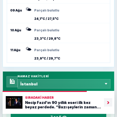
🌤️
09 Ağu
Parçalı bulutlu
24,1°C / 27,5°C
🌤️
10 Ağu
Parçalı bulutlu
23,3°C / 29,8°C
🌤️
11 Ağu
Parçalı bulutlu
23,9°C / 29,7°C
NAMAZ VAKITLERI
🕌
SIRADAKI HABER
›
İSTANBUL
IÇIN SIRADAKI VAKIT
Necip Fazıl’ın 90 yıllık eseri ilk kez
Öğle - 13:15
beyaz perdede. “Bazı şeylerin zamanı
yoktur”
7 sa 5 dk