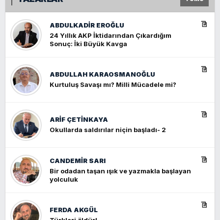
ABDULKADIR EROĞLU
24 Yıllık AKP İktidarından Çıkardığım
Sonuç: İki Büyük Kavga
ABDULLAH KARAOSMANOĞLU
Kurtuluş Savaşı mı? Milli Mücadele mi?
ARIF ÇETİNKAYA
Okullarda saldırılar niçin başladı- 2
CANDEMIR SARI
Bir odadan taşan ışık ve yazmakla başlayan
yolculuk
FERDA AKGÜL