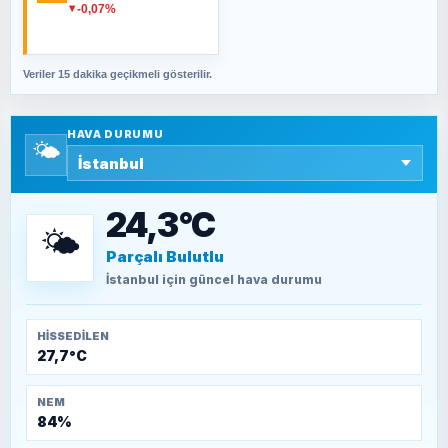
Fahişeye beyinli bir müstevli alçağına
-0,07%
▼
cevabımdır
Veriler 15 dakika geçikmeli gösterilir.
SAVAŞ ŞAHİN
Yazara ait yazı bulunamadı
HAVA DURUMU
🌤️
SEYFULLAH ÇİÇEK
15 Temmuz’a giden yolun taşları nasıl
döşendi?
24,3°C
🌤️
Parçalı Bulutlu
TEOMAN ALPASLAN
Kütahya-Eskişehir Muharebeleri (10-24
İstanbul
için güncel hava durumu
Temmuz 1921)
HISSEDILEN
27,7°C
NEM
84%