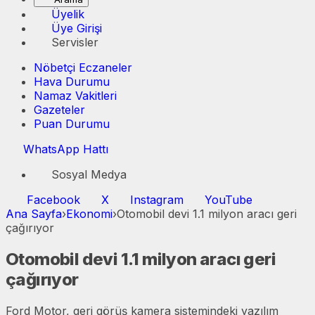
Üyelik
Üye Girişi
Servisler
Nöbetçi Eczaneler
Hava Durumu
Namaz Vakitleri
Gazeteler
Puan Durumu
WhatsApp Hattı
Sosyal Medya
Facebook
X
Instagram
YouTube
Ana Sayfa
›
Ekonomi
›
Otomobil devi 1.1 milyon aracı geri
çağırıyor
Otomobil devi 1.1 milyon aracı geri
çağırıyor
Ford Motor, geri görüş kamera sistemindeki yazılım