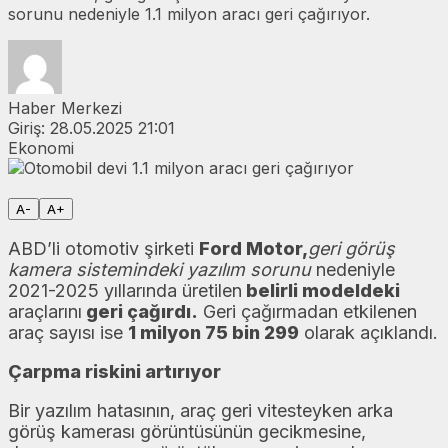
sorunu nedeniyle 1.1 milyon aracı geri çağırıyor.
Haber Merkezi
Giriş:
28.05.2025 21:01
Ekonomi
Facebook
X
LinkedIn
WhatsApp
Yorum
yaz
A-
A+
ABD’li otomotiv şirketi
Ford Motor,
geri görüş
kamera sistemindeki yazılım sorunu
nedeniyle
2021-2025 yıllarında üretilen
belirli modeldeki
araçlarını
geri çağırdı.
Geri çağırmadan etkilenen
araç sayısı ise
1 milyon 75 bin 299
olarak açıklandı.
Çarpma riskini artırıyor
Bir yazılım hatasının, araç geri vitesteyken arka
görüş kamerası görüntüsünün gecikmesine,