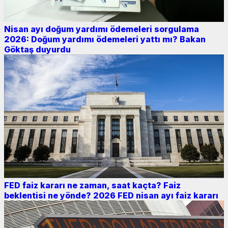
Nisan ayı doğum yardımı ödemeleri sorgulama
2026: Doğum yardımı ödemeleri yattı mı? Bakan
Göktaş duyurdu
FED faiz kararı ne zaman, saat kaçta? Faiz
beklentisi ne yönde? 2026 FED nisan ayı faiz kararı