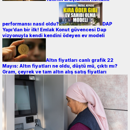
performansı nasıl oldu?
DAP
Yapı’dan bir ilk! Emlak Konut güvencesi Dap
vizyonuyla kendi kendini ödeyen ev modeli
Altın fiyatları canlı grafik 22
Mayıs: Altın fiyatları ne oldu, düştü mü, çıktı mı?
Gram, çeyrek ve tam altın alış satış fiyatları