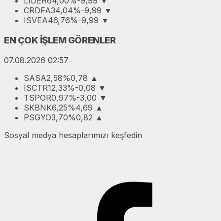
LIDER
64,00
%-9,99
▼
CRDFA
34,04
%-9,99
▼
ISVEA
46,76
%-9,99
▼
EN ÇOK İŞLEM GÖRENLER
07.08.2026 02:57
SASA
2,58
%0,78
▲
ISCTR
12,33
%-0,08
▼
TSPOR
0,97
%-3,00
▼
SKBNK
6,25
%4,69
▲
PSGYO
3,70
%0,82
▲
Sosyal medya hesaplarımızı keşfedin