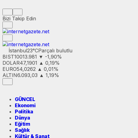
Bizi Takip Edin
İstanbul
23°C
Parçalı bulutlu
BIST100
13.981
▼ -1,90%
DOLAR
47,1901
▲ 0,19%
EURO
54,0262
▲ 0,01%
ALTIN
6.093,03
▲ 1,19%
GÜNCEL
Ekonomi
Politika
Dünya
Eğitim
Sağlık
Kültür & Sanat