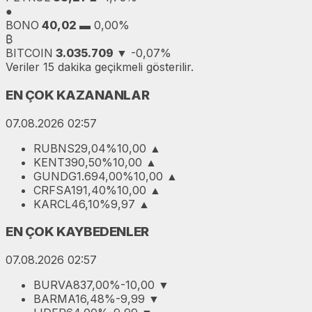
●
BONO
40,02
▬
0,00%
₿
BITCOIN
3.035.709
▼
-0,07%
Veriler 15 dakika geçikmeli gösterilir.
EN ÇOK KAZANANLAR
07.08.2026 02:57
RUBNS
29,04
%10,00
▲
KENT
390,50
%10,00
▲
GUNDG
1.694,00
%10,00
▲
CRFSA
191,40
%10,00
▲
KARCL
46,10
%9,97
▲
EN ÇOK KAYBEDENLER
07.08.2026 02:57
BURVA
837,00
%-10,00
▼
BARMA
16,48
%-9,99
▼