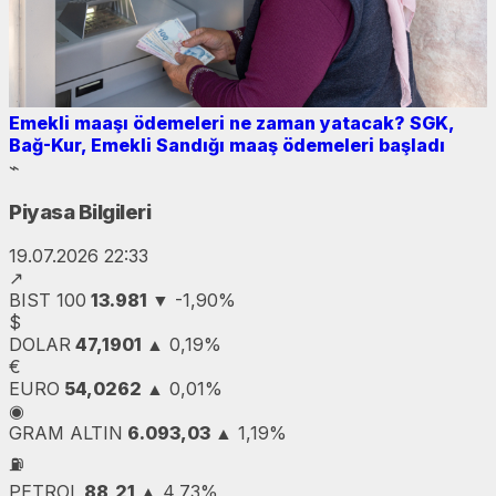
Emekli maaşı ödemeleri ne zaman yatacak? SGK,
Bağ-Kur, Emekli Sandığı maaş ödemeleri başladı
⌁
Piyasa Bilgileri
19.07.2026 22:33
↗
BIST 100
13.981
▼
-1,90%
$
DOLAR
47,1901
▲
0,19%
€
EURO
54,0262
▲
0,01%
◉
GRAM ALTIN
6.093,03
▲
1,19%
⛽
PETROL
88,21
▲
4,73%