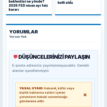
beklentisi ne yönde?
belli oldu
2026 FED nisan ayı faiz
kararı
YORUMLAR
Yorum Yok
DÜŞÜNCELERİNİZİ PAYLAŞIN
💬
E-posta adresiniz yayınlanmayacaktır. Gerekli
alanlar işaretlenmiştir.
YASAL UYARI:
Hakaret, küfür veya
kişilik haklarına saldırı içeren
×
yorumların hukuki sorumluluğu
gönderene aittir.