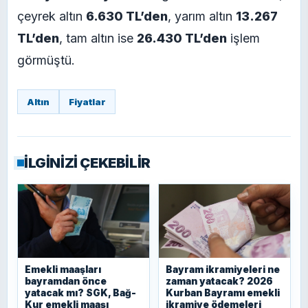
çeyrek altın
6.630 TL’den
, yarım altın
13.267
TL’den
, tam altın ise
26.430 TL’den
işlem
görmüştü.
Altın
Fiyatlar
İLGİNİZİ ÇEKEBİLİR
Emekli maaşları
Bayram ikramiyeleri ne
bayramdan önce
zaman yatacak? 2026
yatacak mı? SGK, Bağ-
Kurban Bayramı emekli
Kur emekli maaşı
ikramiye ödemeleri