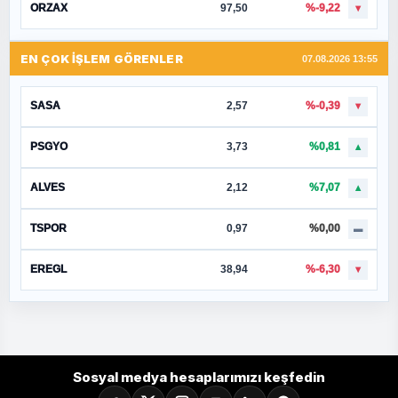
ORZAX
97,50
%-9,22
▼
EN ÇOK İŞLEM GÖRENLER
07.08.2026 13:55
SASA
2,57
%-0,39
▼
PSGYO
3,73
%0,81
▲
ALVES
2,12
%7,07
▲
TSPOR
0,97
%0,00
▬
EREGL
38,94
%-6,30
▼
Sosyal medya hesaplarımızı keşfedin