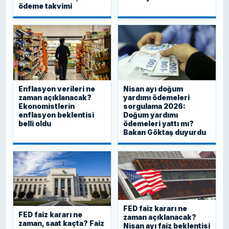
ödeme takvimi
Enflasyon verileri ne
Nisan ayı doğum
zaman açıklanacak?
yardımı ödemeleri
Ekonomistlerin
sorgulama 2026:
enflasyon beklentisi
Doğum yardımı
belli oldu
ödemeleri yattı mı?
Bakan Göktaş duyurdu
FED faiz kararı ne
FED faiz kararı ne
zaman açıklanacak?
zaman, saat kaçta? Faiz
Nisan ayı faiz beklentisi