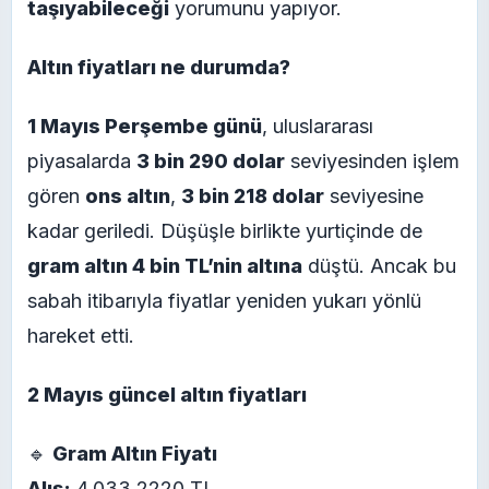
taşıyabileceği
yorumunu yapıyor.
Altın fiyatları ne durumda?
1 Mayıs Perşembe günü
, uluslararası
piyasalarda
3 bin 290 dolar
seviyesinden işlem
gören
ons altın
,
3 bin 218 dolar
seviyesine
kadar geriledi. Düşüşle birlikte yurtiçinde de
gram altın 4 bin TL’nin altına
düştü. Ancak bu
sabah itibarıyla fiyatlar yeniden yukarı yönlü
hareket etti.
2 Mayıs güncel altın fiyatları
🔹
Gram Altın Fiyatı
Alış:
4.033,2220 TL