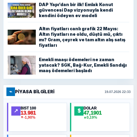
DAP Yapı’dan bir ilk! Emlak Konut
güvencesi Dap vizyonuyla kendi
kendini ödeyen ev modeli
Altın fiyatları canlı grafik 22 Mayıs:
Altın fiyatları ne oldu, düştü mü, çıktı
mı? Gram, çeyrek ve tam altın alış satış
fiyatları
Emekli maaşı ödemeleri ne zaman
yatacak? SGK, Bağ-Kur, Emekli Sandığı
maaş ödemeleri başladı
⌁
PIYASA BILGILERI
19.07.2026 22:33
BIST 100
DOLAR
↗
$
13.981
47,1901
-1,90%
0,19%
▼
▲