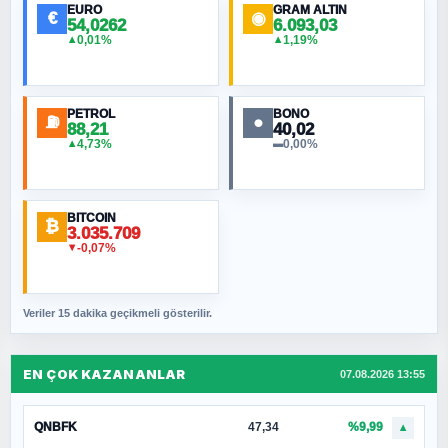
EURO
GRAM ALTIN
€
◉
54,0262
6.093,03
0,01%
1,19%
▲
▲
PETROL
BONO
⛽
●
88,21
40,02
4,73%
0,00%
▲
▬
BITCOIN
₿
3.035.709
-0,07%
▼
Veriler 15 dakika geçikmeli gösterilir.
EN ÇOK KAZANANLAR
07.08.2026 13:55
QNBFK
47,34
%9,99
▲