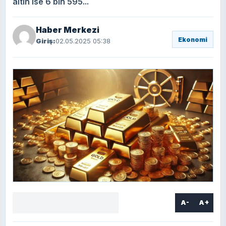
altın ise 6 bin 595...
Haber Merkezi
Ekonomi
Giriş:
02.05.2025 05:38
A-
A+
Facebook
X
LinkedIn
WhatsApp
Yorum
yaz