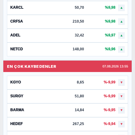
KARCL
50,70
%9,98
▲
CRFSA
210,50
%9,98
▲
ADEL
32,42
%9,97
▲
NETCD
148,00
%9,96
▲
EN ÇOK KAYBEDENLER
07.08.2026 13:55
KGYO
8,65
%-9,99
▼
SURGY
51,80
%-9,99
▼
BARMA
14,84
%-9,95
▼
HEDEF
267,25
%-9,94
▼