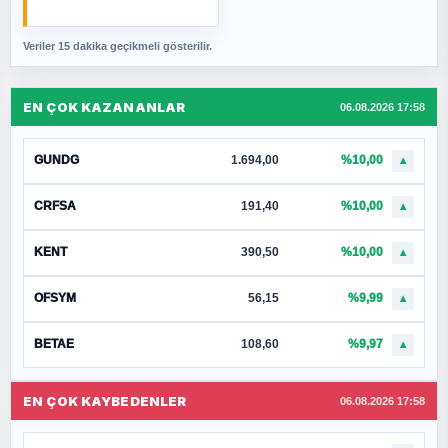
Veriler 15 dakika geçikmeli gösterilir.
EN ÇOK KAZANANLAR
06.08.2026 17:58
GUNDG
1.694,00
%10,00
▲
CRFSA
191,40
%10,00
▲
KENT
390,50
%10,00
▲
OFSYM
56,15
%9,99
▲
BETAE
108,60
%9,97
▲
EN ÇOK KAYBEDENLER
06.08.2026 17:58