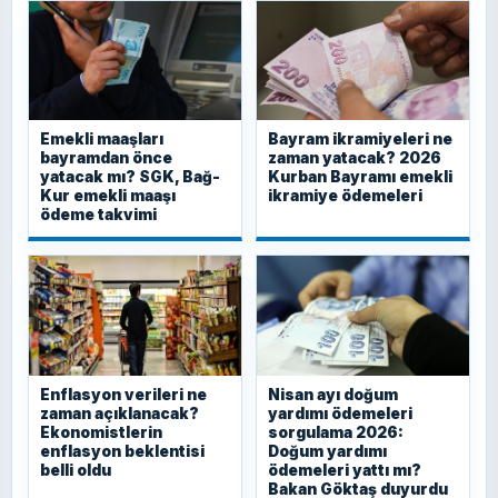
Emekli maaşları
Bayram ikramiyeleri ne
bayramdan önce
zaman yatacak? 2026
yatacak mı? SGK, Bağ-
Kurban Bayramı emekli
Kur emekli maaşı
ikramiye ödemeleri
ödeme takvimi
Enflasyon verileri ne
Nisan ayı doğum
zaman açıklanacak?
yardımı ödemeleri
Ekonomistlerin
sorgulama 2026:
enflasyon beklentisi
Doğum yardımı
belli oldu
ödemeleri yattı mı?
Bakan Göktaş duyurdu