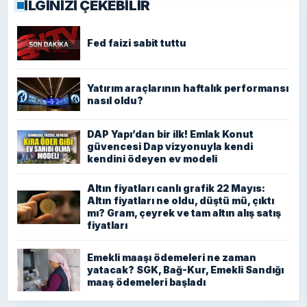
İLGİNİZİ ÇEKEBİLİR
Fed faizi sabit tuttu
Yatırım araçlarının haftalık performansı
nasıl oldu?
DAP Yapı’dan bir ilk! Emlak Konut
güvencesi Dap vizyonuyla kendi
kendini ödeyen ev modeli
Altın fiyatları canlı grafik 22 Mayıs:
Altın fiyatları ne oldu, düştü mü, çıktı
mı? Gram, çeyrek ve tam altın alış satış
fiyatları
Emekli maaşı ödemeleri ne zaman
yatacak? SGK, Bağ-Kur, Emekli Sandığı
maaş ödemeleri başladı