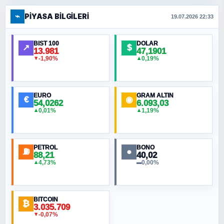
⌁
PIYASA BILGILERI
19.07.2026 22:33
BIST 100
DOLAR
↗
$
13.981
47,1901
-1,90%
0,19%
▼
▲
EURO
GRAM ALTIN
€
◉
54,0262
6.093,03
0,01%
1,19%
▲
▲
PETROL
BONO
⛽
●
88,21
40,02
4,73%
0,00%
▲
▬
BITCOIN
₿
3.035.709
-0,07%
▼