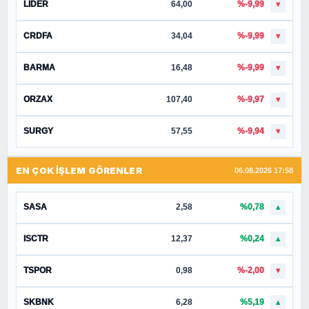
LIDER
64,00
%-9,99
▼
CRDFA
34,04
%-9,99
▼
BARMA
16,48
%-9,99
▼
ORZAX
107,40
%-9,97
▼
SURGY
57,55
%-9,94
▼
EN ÇOK İŞLEM GÖRENLER
06.08.2026 17:58
SASA
2,58
%0,78
▲
ISCTR
12,37
%0,24
▲
TSPOR
0,98
%-2,00
▼
SKBNK
6,28
%5,19
▲