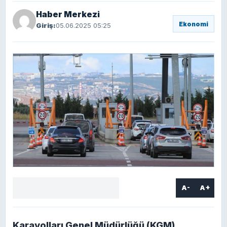
Haber Merkezi
Ekonomi
Giriş:
05.06.2025 05:25
A-
A+
Facebook
X
LinkedIn
WhatsApp
Yorum
yaz
Karayolları Genel Müdürlüğü (KGM)
,