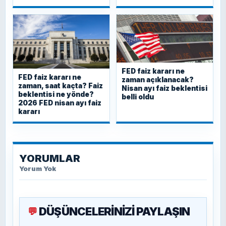
FED faiz kararı ne
FED faiz kararı ne
zaman açıklanacak?
zaman, saat kaçta? Faiz
Nisan ayı faiz beklentisi
beklentisi ne yönde?
belli oldu
2026 FED nisan ayı faiz
kararı
YORUMLAR
Yorum Yok
DÜŞÜNCELERİNİZİ PAYLAŞIN
💬