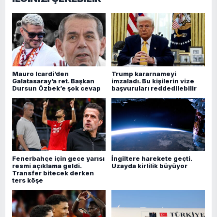
Mauro Icardi’den
Trump kararnameyi
Galatasaray’a ret. Başkan
imzaladı. Bu kişilerin vize
Dursun Özbek’e şok cevap
başvuruları reddedilebilir
Fenerbahçe için gece yarısı
İngiltere harekete geçti.
resmi açıklama geldi.
Uzayda kirlilik büyüyor
Transfer bitecek derken
ters köşe