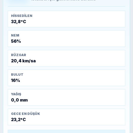
Temmuz 1921)
HISSEDILEN
32,8°C
NEM
56%
RÜZGAR
20,4 km/sa
BULUT
16%
YAĞIŞ
0,0 mm
GECE EN DÜŞÜK
23,2°C