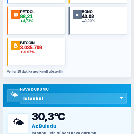
PETROL
BONO
⛽
●
88,21
40,02
NURETTIN BÖLÜK
4,73%
0,00%
▲
▬
Şura suresi 10. Ayet
BITCOIN
ORHAN KILIÇOĞLU
₿
3.035.709
Fahişeye beyinli bir müstevli alçağına
-0,07%
▼
cevabımdır
Veriler 15 dakika geçikmeli gösterilir.
SAVAŞ ŞAHİN
Yazara ait yazı bulunamadı
HAVA DURUMU
🌤️
SEYFULLAH ÇİÇEK
15 Temmuz’a giden yolun taşları nasıl
döşendi?
30,3°C
🌤️
Az Bulutlu
TEOMAN ALPASLAN
Kütahya-Eskişehir Muharebeleri (10-24
İstanbul
için güncel hava durumu