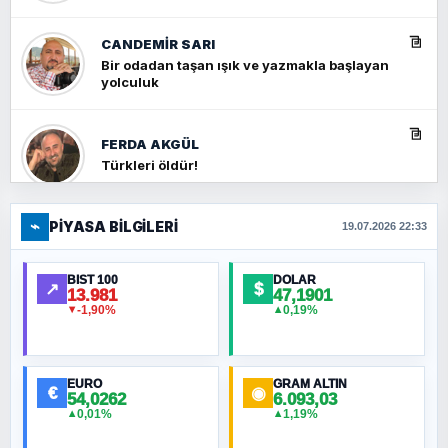
CANDEMIR SARI
Bir odadan taşan ışık ve yazmakla başlayan
yolculuk
FERDA AKGÜL
Türkleri öldür!
⌁
PIYASA BILGILERI
FERHAT BÜYÜKKALKAN
19.07.2026 22:33
Ankara Zirvesi: NATO Toplantısı mı, Yeni
Ortadoğu Haritasının Provası mı?
BIST 100
DOLAR
↗
$
13.981
47,1901
-1,90%
0,19%
▼
▲
HÜSEYIN MÜMTAZ BAYAZITOĞLU
Hilâl Bıyık, Kara Kalpak
EURO
GRAM ALTIN
€
◉
54,0262
6.093,03
0,01%
1,19%
▲
▲
MURAT ÖZKAN
Toplumdaki Ur: Kesin İnançlılar