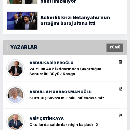
paktı imzalıyor
Askerlik krizi Netanyahu’nun
ortağını baraj altına itti
YAZARLAR
TÜMÜ
ABDULKADIR EROĞLU
24 Yıllık AKP İktidarından Çıkardığım
Sonuç: İki Büyük Kavga
ABDULLAH KARAOSMANOĞLU
Kurtuluş Savaşı mı? Milli Mücadele mi?
ARIF ÇETİNKAYA
Okullarda saldırılar niçin başladı- 2