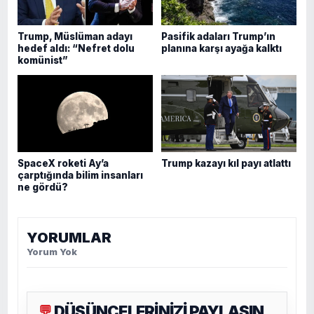
Trump, Müslüman adayı
Pasifik adaları Trump’ın
hedef aldı: “Nefret dolu
planına karşı ayağa kalktı
komünist”
SpaceX roketi Ay’a
Trump kazayı kıl payı atlattı
çarptığında bilim insanları
ne gördü?
YORUMLAR
Yorum Yok
DÜŞÜNCELERİNİZİ PAYLAŞIN
💬