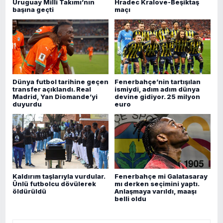
Uruguay Milli Takımı’nın
Hradec Kralove-Beşiktaş
başına geçti
maçı
Dünya futbol tarihine geçen
Fenerbahçe’nin tartışılan
transfer açıklandı. Real
ismiydi, adım adım dünya
Madrid, Yan Diomande’yi
devine gidiyor. 25 milyon
duyurdu
euro
Kaldırım taşlarıyla vurdular.
Fenerbahçe mi Galatasaray
Ünlü futbolcu dövülerek
mı derken seçimini yaptı.
öldürüldü
Anlaşmaya varıldı, maaşı
belli oldu