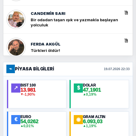
CANDEMIR SARI
Bir odadan taşan ışık ve yazmakla başlayan
yolculuk
FERDA AKGÜL
Türkleri öldür!
⌁
PIYASA BILGILERI
FERHAT BÜYÜKKALKAN
19.07.2026 22:33
Ankara Zirvesi: NATO Toplantısı mı, Yeni
Ortadoğu Haritasının Provası mı?
BIST 100
DOLAR
↗
$
13.981
47,1901
-1,90%
0,19%
▼
▲
HÜSEYIN MÜMTAZ BAYAZITOĞLU
Hilâl Bıyık, Kara Kalpak
EURO
GRAM ALTIN
€
◉
54,0262
6.093,03
0,01%
1,19%
▲
▲
MURAT ÖZKAN
Toplumdaki Ur: Kesin İnançlılar