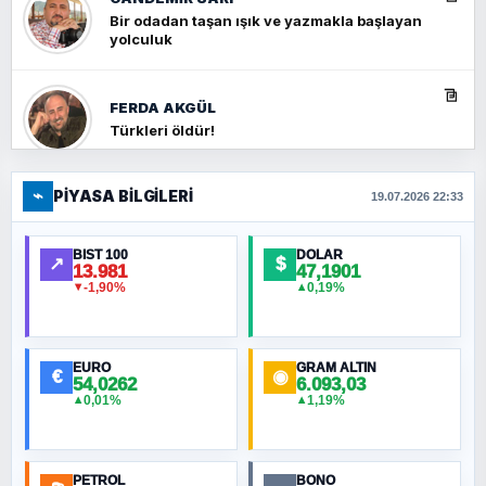
Bir odadan taşan ışık ve yazmakla başlayan
yolculuk
FERDA AKGÜL
Türkleri öldür!
⌁
PIYASA BILGILERI
FERHAT BÜYÜKKALKAN
19.07.2026 22:33
Ankara Zirvesi: NATO Toplantısı mı, Yeni
Ortadoğu Haritasının Provası mı?
BIST 100
DOLAR
↗
$
13.981
47,1901
-1,90%
0,19%
▼
▲
HÜSEYIN MÜMTAZ BAYAZITOĞLU
Hilâl Bıyık, Kara Kalpak
EURO
GRAM ALTIN
€
◉
54,0262
6.093,03
0,01%
1,19%
▲
▲
MURAT ÖZKAN
Toplumdaki Ur: Kesin İnançlılar
PETROL
BONO