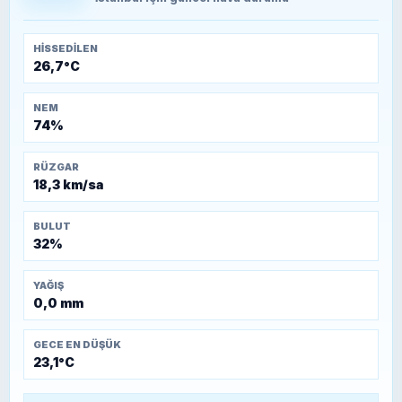
Temmuz 1921)
HISSEDILEN
26,7°C
NEM
74%
RÜZGAR
18,3 km/sa
BULUT
32%
YAĞIŞ
0,0 mm
GECE EN DÜŞÜK
23,1°C