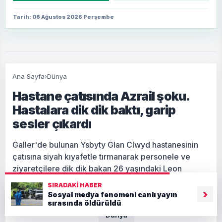
Tarih: 06 Ağustos 2026 Perşembe
Ana Sayfa
›
Dünya
Hastane çatısında Azrail şoku.
Hastalara dik dik baktı, garip
sesler çıkardı
Galler'de bulunan Ysbyty Glan Clwyd hastanesinin
çatısına siyah kıyafetle tırmanarak personele ve
ziyaretçilere dik dik bakan 26 yaşındaki Leon
Gillespie'ye 200 sterlin para cezası verildi.
SIRADAKI HABER
›
Sosyal medya fenomeni canlı yayın
sırasında öldürüldü
Giriş: 06-08-2026 13:12
Dünya