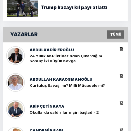
Trump kazayı kıl payı atlattı
YAZARLAR
TÜMÜ
ABDULKADIR EROĞLU
24 Yıllık AKP İktidarından Çıkardığım
Sonuç: İki Büyük Kavga
ABDULLAH KARAOSMANOĞLU
Kurtuluş Savaşı mı? Milli Mücadele mi?
ARIF ÇETİNKAYA
Okullarda saldırılar niçin başladı- 2
CANDEMIR SARI