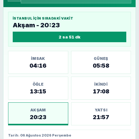
İSTANBUL
IÇIN SIRADAKI VAKIT
Akşam - 20:23
2 sa 51 dk
İMSAK
GÜNEŞ
04:16
05:58
ÖĞLE
İKINDI
13:15
17:08
AKŞAM
YATSI
20:23
21:57
Tarih: 06 Ağustos 2026 Perşembe