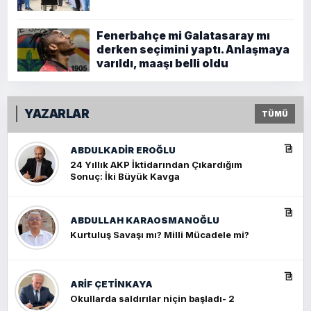
Fenerbahçe mi Galatasaray mı
derken seçimini yaptı. Anlaşmaya
varıldı, maaşı belli oldu
YAZARLAR
TÜMÜ
ABDULKADIR EROĞLU
24 Yıllık AKP İktidarından Çıkardığım
Sonuç: İki Büyük Kavga
ABDULLAH KARAOSMANOĞLU
Kurtuluş Savaşı mı? Milli Mücadele mi?
ARIF ÇETİNKAYA
Okullarda saldırılar niçin başladı- 2