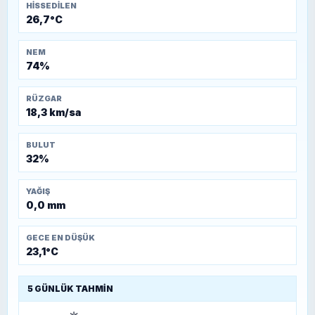
HISSEDILEN
26,7°C
NEM
74%
RÜZGAR
18,3 km/sa
BULUT
32%
YAĞIŞ
0,0 mm
GECE EN DÜŞÜK
23,1°C
5 GÜNLÜK TAHMIN