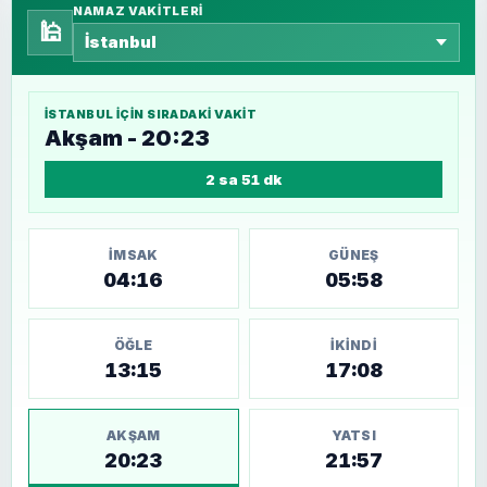
NAMAZ VAKITLERI
🕌
İSTANBUL
IÇIN SIRADAKI VAKIT
Akşam - 20:23
2 sa 51 dk
İMSAK
GÜNEŞ
04:16
05:58
ÖĞLE
İKINDI
13:15
17:08
AKŞAM
YATSI
20:23
21:57