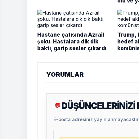
ölü ve y
Hastane çatısında Azrail
Trump, 
şoku. Hastalara dik dik
hedef al
baktı, garip sesler çıkardı
komünis
YORUMLAR
DÜŞÜNCELERİNİZİ
💬
E-posta adresiniz yayınlanmayacaktır. 