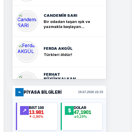
CANDEMIR SARI
Bir odadan taşan ışık ve
yazmakla başlayan
yolculuk
FERDA AKGÜL
Türkleri öldür!
FERHAT
BÜYÜKKALKAN
Ankara Zirvesi: NATO
Toplantısı mı, Yeni
⌁
PIYASA BILGILERI
19.07.2026 22:33
Ortadoğu Haritasının
Provası mı?
HÜSEYIN MÜMTAZ
BIST 100
DOLAR
↗
$
BAYAZITOĞLU
13.981
47,1901
-1,90%
0,19%
▼
▲
Hilâl Bıyık, Kara Kalpak