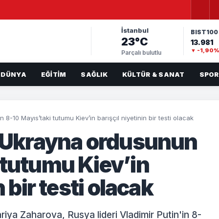
İstanbul
BIST100
23°C
13.981
▼ -1,90
Parçalı bulutlu
DÜNYA
EĞITIM
SAĞLIK
KÜLTÜR & SANAT
SPOR
8-10 Mayıs’taki tutumu Kiev’in barışçıl niyetinin bir testi olacak
: Ukrayna ordusunun
 tutumu Kiev’in
n bir testi olacak
iya Zaharova, Rusya lideri Vladimir Putin'in 8-