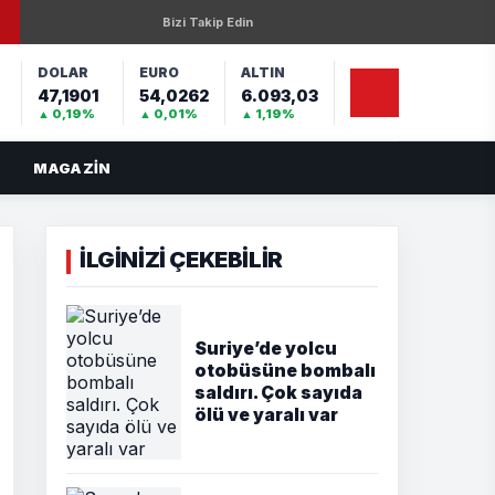
Bizi Takip Edin
DOLAR
EURO
ALTIN
47,1901
54,0262
6.093,03
%
▲ 0,19%
▲ 0,01%
▲ 1,19%
MAGAZIN
İLGİNİZİ ÇEKEBİLİR
Suriye’de yolcu
otobüsüne bombalı
saldırı. Çok sayıda
ölü ve yaralı var