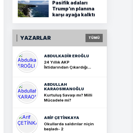
Pasifik adaları
Trump’ın planına
karşı ayağa kalktı
YAZARLAR
TÜMÜ
ABDULKADIR EROĞLU
24 Yıllık AKP
İktidarından Çıkardığım
Sonuç: İki Büyük Kavga
ABDULLAH
KARAOSMANOĞLU
Kurtuluş Savaşı mı? Milli
Mücadele mi?
ARIF ÇETİNKAYA
Okullarda saldırılar niçin
başladı- 2