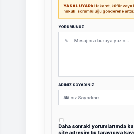
YASAL UYARI:
Hakaret, küfür veya k
hukuki sorumluluğu gönderene aittir
YORUMUNUZ
✎
ADINIZ SOYADINIZ
👤
Daha sonraki yorumlarımda kul
site adresim bu tarayıcıya kay