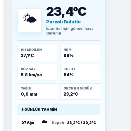
15 Temmuz’a giden
23,4°C
yolun taşları nasıl
döşendi?
🌤️
Parçalı Bulutlu
TEOMAN ALPASLAN
İstanbul
için güncel hava
Kütahya-Eskişehir
durumu
Muharebeleri (10-24
Temmuz 1921)
HISSEDILEN
NEM
27,1°C
89%
RÜZGAR
BULUT
5,8 km/sa
64%
YAĞIŞ
GECE EN DÜŞÜK
0,0 mm
23,2°C
5 GÜNLÜK TAHMIN
☁️
07 Ağu
Kapalı
23,2°C / 30,2°C