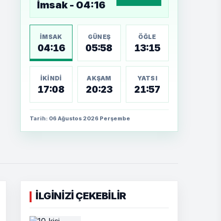
İmsak - 04:16
İMSAK
GÜNEŞ
ÖĞLE
04:16
05:58
13:15
İKINDI
AKŞAM
YATSI
17:08
20:23
21:57
Tarih: 06 Ağustos 2026 Perşembe
İLGİNİZİ ÇEKEBİLİR