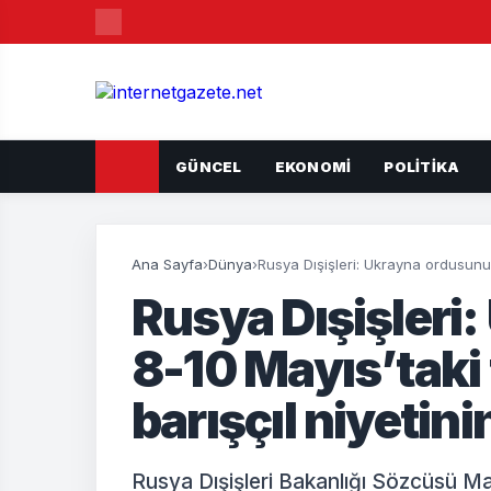
GÜNCEL
EKONOMI
POLITIKA
Ana Sayfa
›
Dünya
›
Rusya Dışişleri: Ukrayna ordusunun 
Rusya Dışişleri
8-10 Mayıs’taki
barışçıl niyetini
Rusya Dışişleri Bakanlığı Sözcüsü Mar