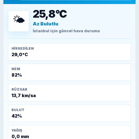
15 Temmuz’a giden yolun taşları nasıl
döşendi?
25,8°C
🌤️
Az Bulutlu
TEOMAN ALPASLAN
Kütahya-Eskişehir Muharebeleri (10-24
İstanbul
için güncel hava durumu
Temmuz 1921)
HISSEDILEN
29,0°C
NEM
82%
RÜZGAR
13,7 km/sa
BULUT
42%
YAĞIŞ
0,0 mm