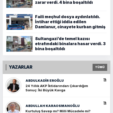
zarar verdi. 4 bina boşaltıldı
Faili meçhul dosya aydınlatıldı.
İntihar ettiği iddia edilen
Damlanur, cinayete kurban gitmiş
Sultangazi’de temel kazısı
etrafındaki binalara hasar verdi. 3
bina boşaltıldı
YAZARLAR
TÜMÜ
ABDULKADIR EROĞLU
24 Yıllık AKP İktidarından Çıkardığım
Sonuç: İki Büyük Kavga
ABDULLAH KARAOSMANOĞLU
Kurtuluş Savaşı mı? Milli Mücadele mi?