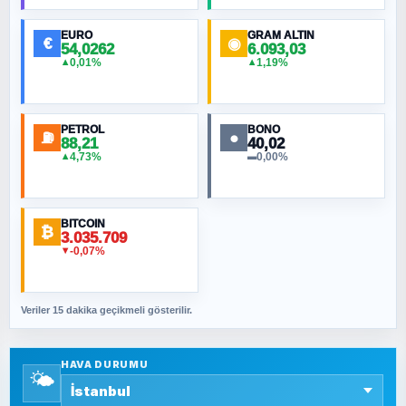
Hilâl Bıyık, Kara Kalpak
EURO
GRAM ALTIN
€
◉
54,0262
6.093,03
0,01%
1,19%
▲
▲
MURAT ÖZKAN
Toplumdaki Ur: Kesin İnançlılar
PETROL
BONO
⛽
●
88,21
40,02
NURETTIN BÖLÜK
4,73%
0,00%
▲
▬
Şura suresi 10. Ayet
BITCOIN
ORHAN KILIÇOĞLU
₿
3.035.709
Fahişeye beyinli bir müstevli alçağına
-0,07%
▼
cevabımdır
Veriler 15 dakika geçikmeli gösterilir.
SAVAŞ ŞAHİN
Yazara ait yazı bulunamadı
HAVA DURUMU
🌤️
SEYFULLAH ÇİÇEK