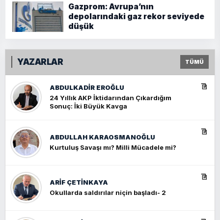
Gazprom: Avrupa’nın
depolarındaki gaz rekor seviyede
düşük
YAZARLAR
TÜMÜ
ABDULKADIR EROĞLU
24 Yıllık AKP İktidarından Çıkardığım
Sonuç: İki Büyük Kavga
ABDULLAH KARAOSMANOĞLU
Kurtuluş Savaşı mı? Milli Mücadele mi?
ARIF ÇETİNKAYA
Okullarda saldırılar niçin başladı- 2