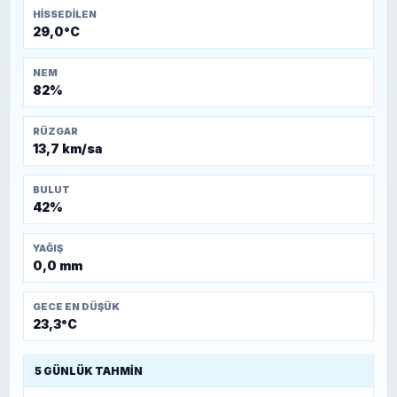
HISSEDILEN
29,0°C
NEM
82%
RÜZGAR
13,7 km/sa
BULUT
42%
YAĞIŞ
0,0 mm
GECE EN DÜŞÜK
23,3°C
5 GÜNLÜK TAHMIN