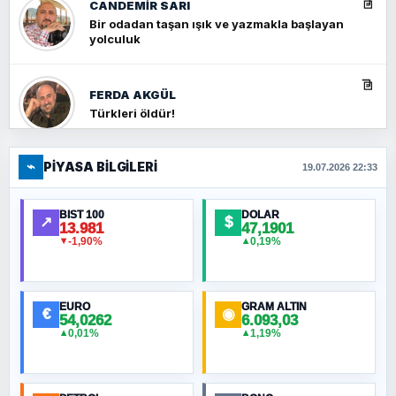
CANDEMIR SARI
Bir odadan taşan ışık ve yazmakla başlayan
yolculuk
FERDA AKGÜL
Türkleri öldür!
⌁
PIYASA BILGILERI
FERHAT BÜYÜKKALKAN
19.07.2026 22:33
Ankara Zirvesi: NATO Toplantısı mı, Yeni
Ortadoğu Haritasının Provası mı?
BIST 100
DOLAR
↗
$
13.981
47,1901
-1,90%
0,19%
▼
▲
HÜSEYIN MÜMTAZ BAYAZITOĞLU
Hilâl Bıyık, Kara Kalpak
EURO
GRAM ALTIN
€
◉
54,0262
6.093,03
0,01%
1,19%
▲
▲
MURAT ÖZKAN
Toplumdaki Ur: Kesin İnançlılar