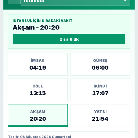
İSTANBUL
IÇIN SIRADAKI VAKIT
Akşam - 20:20
2 sa 8 dk
İMSAK
GÜNEŞ
04:19
06:00
ÖĞLE
İKINDI
13:15
17:07
AKŞAM
YATSI
20:20
21:54
Tarih: 08 Ağustos 2026 Cumartesi