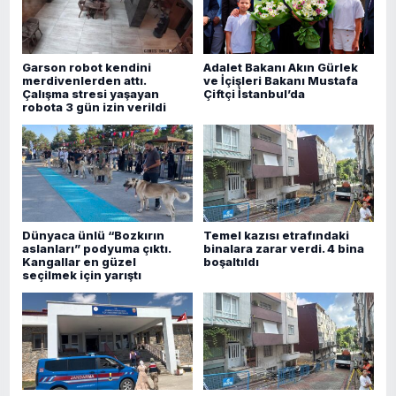
Garson robot kendini
Adalet Bakanı Akın Gürlek
merdivenlerden attı.
ve İçişleri Bakanı Mustafa
Çalışma stresi yaşayan
Çiftçi İstanbul’da
robota 3 gün izin verildi
Dünyaca ünlü “Bozkırın
Temel kazısı etrafındaki
aslanları” podyuma çıktı.
binalara zarar verdi. 4 bina
Kangallar en güzel
boşaltıldı
seçilmek için yarıştı