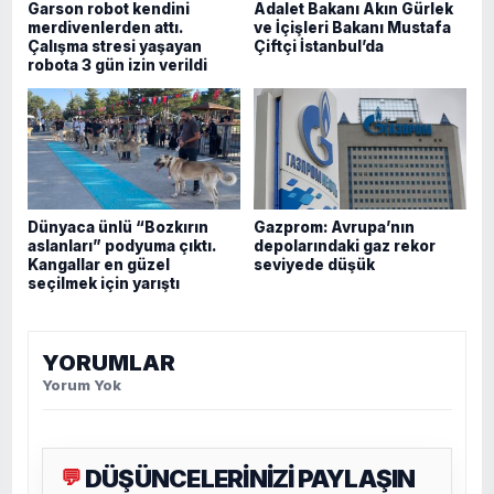
Garson robot kendini
Adalet Bakanı Akın Gürlek
merdivenlerden attı.
ve İçişleri Bakanı Mustafa
Çalışma stresi yaşayan
Çiftçi İstanbul’da
robota 3 gün izin verildi
Dünyaca ünlü “Bozkırın
Gazprom: Avrupa’nın
aslanları” podyuma çıktı.
depolarındaki gaz rekor
Kangallar en güzel
seviyede düşük
seçilmek için yarıştı
YORUMLAR
Yorum Yok
DÜŞÜNCELERİNİZİ PAYLAŞIN
💬