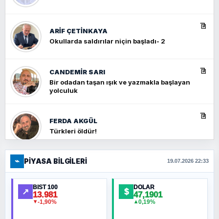
ARIF ÇETİNKAYA
Okullarda saldırılar niçin başladı- 2
CANDEMIR SARI
Bir odadan taşan ışık ve yazmakla başlayan
yolculuk
FERDA AKGÜL
Türkleri öldür!
⌁
PIYASA BILGILERI
FERHAT BÜYÜKKALKAN
19.07.2026 22:33
Ankara Zirvesi: NATO Toplantısı mı, Yeni
Ortadoğu Haritasının Provası mı?
BIST 100
DOLAR
↗
$
13.981
47,1901
-1,90%
0,19%
▼
▲
HÜSEYIN MÜMTAZ BAYAZITOĞLU