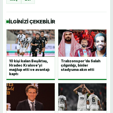
İLGİNİZİ ÇEKEBİLİR
10 kişi kalan Beşiktaş,
Trabzonspor’da Salah
Hradec Kralove’yi
çılgınlığı, binler
mağlup etti ve avantajı
stadyuma akın etti
kaptı