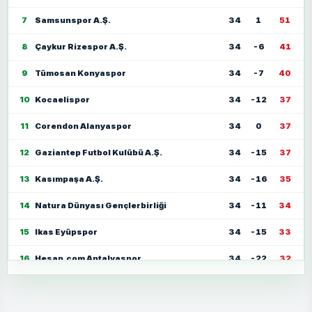
7
Samsunspor A.Ş.
34
1
51
8
Çaykur Rizespor A.Ş.
34
-6
41
9
Tümosan Konyaspor
34
-7
40
10
Kocaelispor
34
-12
37
11
Corendon Alanyaspor
34
0
37
12
Gaziantep Futbol Kulübü A.Ş.
34
-15
37
13
Kasımpaşa A.Ş.
34
-16
35
14
Natura Dünyası Gençlerbirliği
34
-11
34
15
Ikas Eyüpspor
34
-15
33
16
Hesap.com Antalyaspor
34
-22
32
17
Zecorner Kayserispor
34
-35
30
18
Mısırlı.com.tr Fatih Karagümrük
34
-23
30