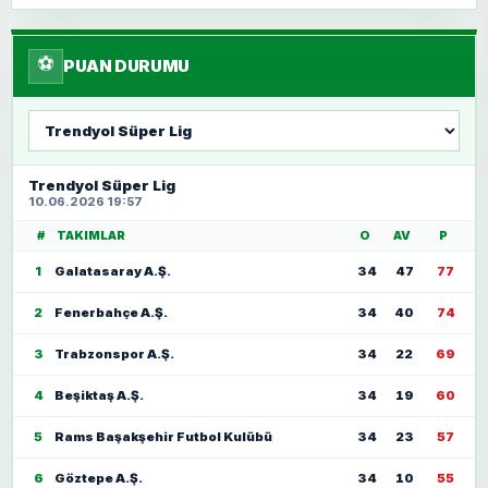
⚽
PUAN DURUMU
Lig
seç
Trendyol Süper Lig
10.06.2026 19:57
#
TAKIMLAR
O
AV
P
1
Galatasaray A.Ş.
34
47
77
2
Fenerbahçe A.Ş.
34
40
74
3
Trabzonspor A.Ş.
34
22
69
4
Beşiktaş A.Ş.
34
19
60
5
Rams Başakşehir Futbol Kulübü
34
23
57
6
Göztepe A.Ş.
34
10
55