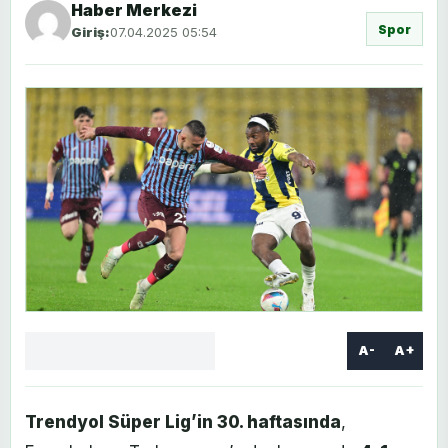
Haber Merkezi
Spor
Giriş:
07.04.2025 05:54
A-
A+
Facebook
X
LinkedIn
WhatsApp
Yorum
yaz
Trendyol Süper Lig’in 30. haftasında
,