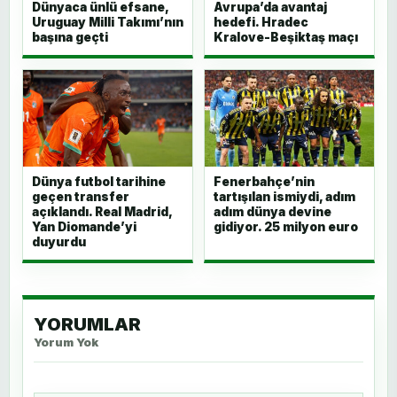
Dünyaca ünlü efsane,
Avrupa’da avantaj
Uruguay Milli Takımı’nın
hedefi. Hradec
başına geçti
Kralove-Beşiktaş maçı
Dünya futbol tarihine
Fenerbahçe’nin
geçen transfer
tartışılan ismiydi, adım
açıklandı. Real Madrid,
adım dünya devine
Yan Diomande’yi
gidiyor. 25 milyon euro
duyurdu
YORUMLAR
Yorum Yok