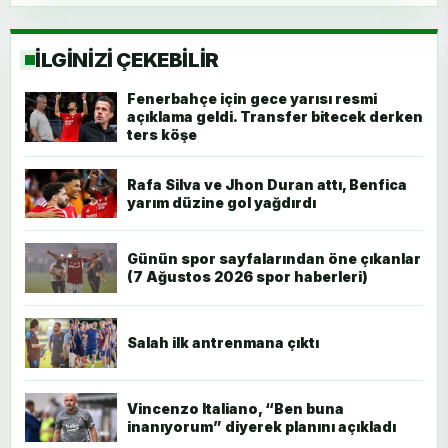
İLGİNİZİ ÇEKEBİLİR
Fenerbahçe için gece yarısı resmi
açıklama geldi. Transfer bitecek derken
ters köşe
Rafa Silva ve Jhon Duran attı, Benfica
yarım düzine gol yağdırdı
Günün spor sayfalarından öne çıkanlar
(7 Ağustos 2026 spor haberleri)
Salah ilk antrenmana çıktı
Vincenzo Italiano, “Ben buna
inanıyorum” diyerek planını açıkladı