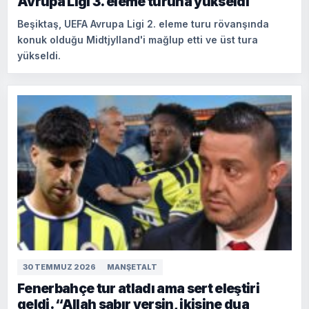
Avrupa Ligi 3. eleme turuna yükseldi
Beşiktaş, UEFA Avrupa Ligi 2. eleme turu rövanşında
konuk olduğu Midtjylland'i mağlup etti ve üst tura
yükseldi.
30 TEMMUZ 2026
MANŞETALT
Fenerbahçe tur atladı ama sert eleştiri
geldi. “Allah sabır versin, ikisine dua