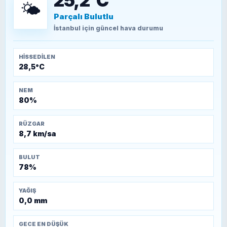
25,2°C
🌤️
Parçalı Bulutlu
TEOMAN ALPASLAN
Kütahya-Eskişehir Muharebeleri (10-24
İstanbul
için güncel hava durumu
Temmuz 1921)
HISSEDILEN
28,5°C
NEM
80%
RÜZGAR
8,7 km/sa
BULUT
78%
YAĞIŞ
0,0 mm
GECE EN DÜŞÜK