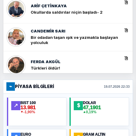
ARIF ÇETİNKAYA
Okullarda saldırılar niçin başladı- 2
CANDEMIR SARI
Bir odadan taşan ışık ve yazmakla başlayan
yolculuk
FERDA AKGÜL
Türkleri öldür!
⌁
PIYASA BILGILERI
FERHAT BÜYÜKKALKAN
19.07.2026 22:33
Ankara Zirvesi: NATO Toplantısı mı, Yeni
Ortadoğu Haritasının Provası mı?
BIST 100
DOLAR
↗
$
13.981
47,1901
-1,90%
0,19%
▼
▲
HÜSEYIN MÜMTAZ BAYAZITOĞLU
Hilâl Bıyık, Kara Kalpak
EURO
GRAM ALTIN