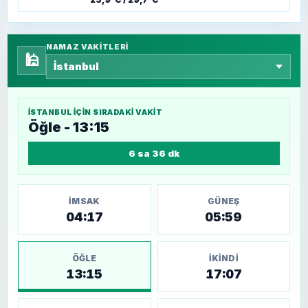
NAMAZ VAKITLERI
🕌
İSTANBUL
IÇIN SIRADAKI VAKIT
Öğle - 13:15
6 sa 36 dk
İMSAK
GÜNEŞ
04:17
05:59
ÖĞLE
İKINDI
13:15
17:07