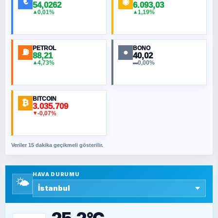
€
◉
54,0262
6.093,03
0,01%
1,19%
▲
▲
MURAT ÖZKAN
Toplumdaki Ur: Kesin İnançlılar
PETROL
BONO
⛽
●
88,21
40,02
NURETTIN BÖLÜK
4,73%
0,00%
▲
▬
Şura suresi 10. Ayet
BITCOIN
ORHAN KILIÇOĞLU
₿
3.035.709
Fahişeye beyinli bir müstevli alçağına
-0,07%
▼
cevabımdır
Veriler 15 dakika geçikmeli gösterilir.
SAVAŞ ŞAHİN
Yazara ait yazı bulunamadı
HAVA DURUMU
🌤️
SEYFULLAH ÇİÇEK
15 Temmuz’a giden yolun taşları nasıl
döşendi?