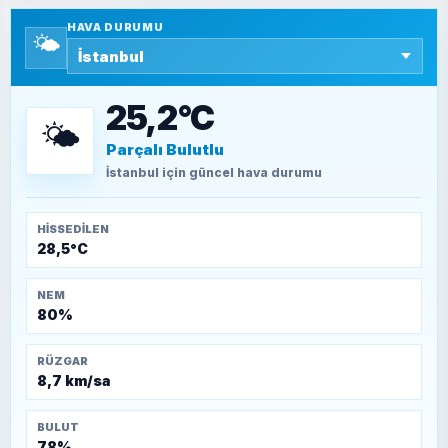
HAVA DURUMU
🌤️
SEYFULLAH ÇİÇEK
15 Temmuz’a giden yolun taşları nasıl
döşendi?
25,2°C
🌤️
Parçalı Bulutlu
TEOMAN ALPASLAN
Kütahya-Eskişehir Muharebeleri (10-24
İstanbul
için güncel hava durumu
Temmuz 1921)
HISSEDILEN
28,5°C
NEM
80%
RÜZGAR
8,7 km/sa
BULUT
78%