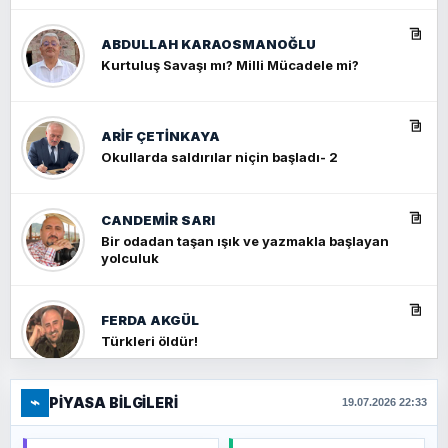
ABDULLAH KARAOSMANOĞLU
Kurtuluş Savaşı mı? Milli Mücadele mi?
ARIF ÇETİNKAYA
Okullarda saldırılar niçin başladı- 2
CANDEMIR SARI
Bir odadan taşan ışık ve yazmakla başlayan
yolculuk
FERDA AKGÜL
Türkleri öldür!
⌁
PIYASA BILGILERI
FERHAT BÜYÜKKALKAN
19.07.2026 22:33
Ankara Zirvesi: NATO Toplantısı mı, Yeni
Ortadoğu Haritasının Provası mı?