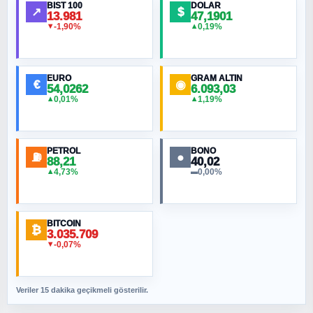
BIST 100
DOLAR
↗
$
13.981
47,1901
-1,90%
0,19%
▼
▲
HÜSEYIN MÜMTAZ BAYAZITOĞLU
Hilâl Bıyık, Kara Kalpak
EURO
GRAM ALTIN
€
◉
54,0262
6.093,03
0,01%
1,19%
▲
▲
MURAT ÖZKAN
Toplumdaki Ur: Kesin İnançlılar
PETROL
BONO
⛽
●
88,21
40,02
NURETTIN BÖLÜK
4,73%
0,00%
▲
▬
Şura suresi 10. Ayet
BITCOIN
ORHAN KILIÇOĞLU
₿
3.035.709
Fahişeye beyinli bir müstevli alçağına
-0,07%
▼
cevabımdır
Veriler 15 dakika geçikmeli gösterilir.
SAVAŞ ŞAHİN
Yazara ait yazı bulunamadı