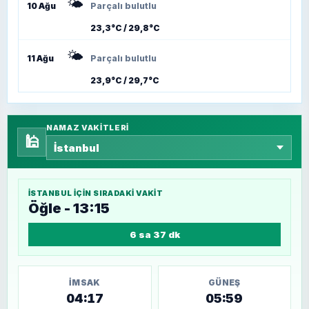
🌤️
10 Ağu
Parçalı bulutlu
23,3°C / 29,8°C
🌤️
11 Ağu
Parçalı bulutlu
23,9°C / 29,7°C
NAMAZ VAKITLERI
🕌
İSTANBUL
IÇIN SIRADAKI VAKIT
Öğle - 13:15
6 sa 37 dk
İMSAK
GÜNEŞ
04:17
05:59