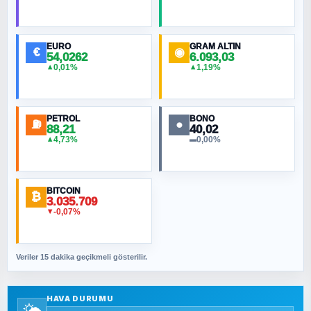
HÜSEYIN MÜMTAZ BAYAZITOĞLU
Hilâl Bıyık, Kara Kalpak
EURO
GRAM ALTIN
€
◉
54,0262
6.093,03
0,01%
1,19%
▲
▲
MURAT ÖZKAN
Toplumdaki Ur: Kesin İnançlılar
PETROL
BONO
⛽
●
88,21
40,02
NURETTIN BÖLÜK
4,73%
0,00%
▲
▬
Şura suresi 10. Ayet
BITCOIN
ORHAN KILIÇOĞLU
₿
3.035.709
Fahişeye beyinli bir müstevli alçağına
-0,07%
▼
cevabımdır
Veriler 15 dakika geçikmeli gösterilir.
SAVAŞ ŞAHİN
Yazara ait yazı bulunamadı
HAVA DURUMU
🌤️