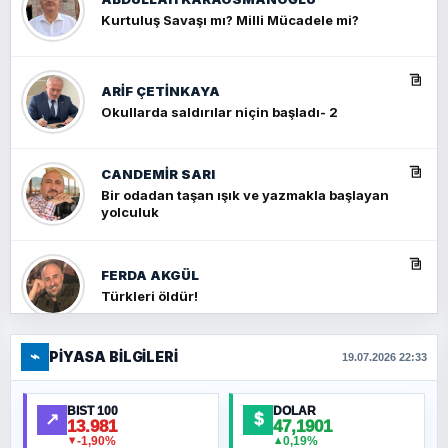
Kurtuluş Savaşı mı? Milli Mücadele mi?
ARIF ÇETİNKAYA
Okullarda saldırılar niçin başladı- 2
CANDEMIR SARI
Bir odadan taşan ışık ve yazmakla başlayan
yolculuk
FERDA AKGÜL
Türkleri öldür!
⌁
PIYASA BILGILERI
FERHAT BÜYÜKKALKAN
19.07.2026 22:33
Ankara Zirvesi: NATO Toplantısı mı, Yeni
Ortadoğu Haritasının Provası mı?
BIST 100
DOLAR
↗
$
13.981
47,1901
-1,90%
0,19%
▼
▲