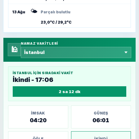
🌤️
13 Ağu
Parçalı bulutlu
23,0°C / 29,2°C
NAMAZ VAKITLERI
🕌
İSTANBUL
IÇIN SIRADAKI VAKIT
İkindi - 17:06
2 sa 12 dk
İMSAK
GÜNEŞ
04:20
06:01
ÖĞLE
İKINDI