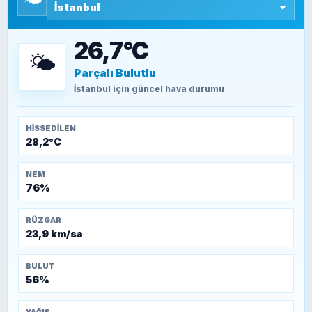
SEYFULLAH ÇİÇEK
15 Temmuz’a giden yolun taşları nasıl
döşendi?
26,7°C
🌤️
Parçalı Bulutlu
TEOMAN ALPASLAN
Kütahya-Eskişehir Muharebeleri (10-24
İstanbul
için güncel hava durumu
Temmuz 1921)
HISSEDILEN
28,2°C
NEM
76%
RÜZGAR
23,9 km/sa
BULUT
56%
YAĞIŞ