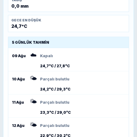
0,0 mm
GECE EN DÜŞÜK
24,7°C
5 GÜNLÜK TAHMIN
☁️
09 Ağu
Kapalı
24,7°C / 27,8°C
🌤️
10 Ağu
Parçalı bulutlu
24,2°C / 29,3°C
🌤️
11 Ağu
Parçalı bulutlu
23,3°C / 29,0°C
🌤️
12 Ağu
Parçalı bulutlu
22,9°C / 30,2°C