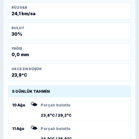
RÜZGAR
24,1 km/sa
BULUT
30%
YAĞIŞ
0,0 mm
GECE EN DÜŞÜK
23,8°C
5 GÜNLÜK TAHMIN
🌤️
10 Ağu
Parçalı bulutlu
23,8°C / 29,2°C
🌤️
11 Ağu
Parçalı bulutlu
23,9°C / 28,8°C