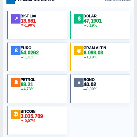
FERHAT BÜYÜKKALKAN
Ankara Zirvesi: NATO Toplantısı mı, Yeni
Ortadoğu Haritasının Provası mı?
BIST 100
DOLAR
↗
$
13.981
47,1901
-1,90%
0,19%
▼
▲
HÜSEYIN MÜMTAZ BAYAZITOĞLU
Hilâl Bıyık, Kara Kalpak
EURO
GRAM ALTIN
€
◉
54,0262
6.093,03
0,01%
1,19%
▲
▲
MURAT ÖZKAN
Toplumdaki Ur: Kesin İnançlılar
PETROL
BONO
⛽
●
88,21
40,02
NURETTIN BÖLÜK
4,73%
0,00%
▲
▬
Şura suresi 10. Ayet
BITCOIN
ORHAN KILIÇOĞLU
₿
3.035.709
Fahişeye beyinli bir müstevli alçağına
-0,07%
▼
cevabımdır