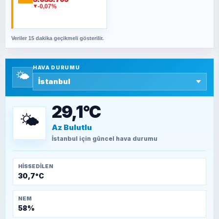
Fahişeye beyinli bir müstevli alçağına
-0,07%
▼
cevabımdır
Veriler 15 dakika geçikmeli gösterilir.
SAVAŞ ŞAHİN
Yazara ait yazı bulunamadı
HAVA DURUMU
🌤️
SEYFULLAH ÇİÇEK
15 Temmuz’a giden yolun taşları nasıl
döşendi?
29,1°C
🌤️
Az Bulutlu
TEOMAN ALPASLAN
Kütahya-Eskişehir Muharebeleri (10-24
İstanbul
için güncel hava durumu
Temmuz 1921)
HISSEDILEN
30,7°C
NEM
58%