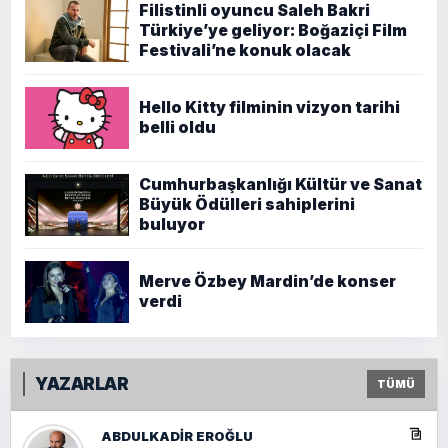
Filistinli oyuncu Saleh Bakri
Türkiye’ye geliyor: Boğaziçi Film
Festivali’ne konuk olacak
Hello Kitty filminin vizyon tarihi
belli oldu
Cumhurbaşkanlığı Kültür ve Sanat
Büyük Ödülleri sahiplerini
buluyor
Merve Özbey Mardin’de konser
verdi
YAZARLAR
TÜMÜ
ABDULKADIR EROĞLU