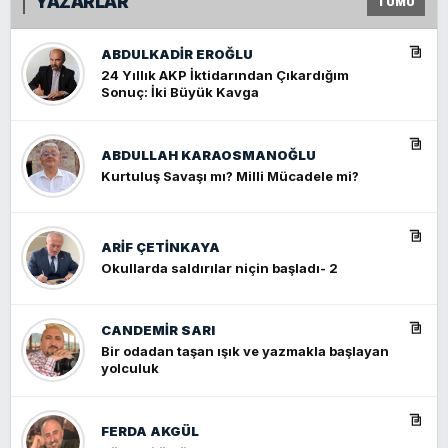
YAZARLAR
TÜMÜ
ABDULKADIR EROĞLU
24 Yıllık AKP İktidarından Çıkardığım
Sonuç: İki Büyük Kavga
ABDULLAH KARAOSMANOĞLU
Kurtuluş Savaşı mı? Milli Mücadele mi?
ARIF ÇETİNKAYA
Okullarda saldırılar niçin başladı- 2
CANDEMIR SARI
Bir odadan taşan ışık ve yazmakla başlayan
yolculuk
FERDA AKGÜL