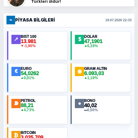
Türkleri öldür!
⌁
PIYASA BILGILERI
FERHAT BÜYÜKKALKAN
19.07.2026 22:33
Ankara Zirvesi: NATO Toplantısı mı, Yeni
Ortadoğu Haritasının Provası mı?
BIST 100
DOLAR
↗
$
13.981
47,1901
-1,90%
0,19%
▼
▲
HÜSEYIN MÜMTAZ BAYAZITOĞLU
Hilâl Bıyık, Kara Kalpak
EURO
GRAM ALTIN
€
◉
54,0262
6.093,03
0,01%
1,19%
▲
▲
MURAT ÖZKAN
Toplumdaki Ur: Kesin İnançlılar
PETROL
BONO
⛽
●
88,21
40,02
NURETTIN BÖLÜK
4,73%
0,00%
▲
▬
Şura suresi 10. Ayet
BITCOIN
ORHAN KILIÇOĞLU
₿
3.035.709