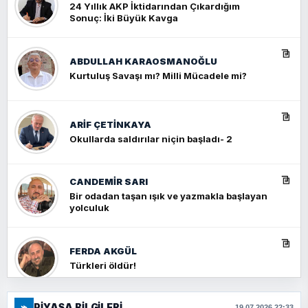
24 Yıllık AKP İktidarından Çıkardığım
Sonuç: İki Büyük Kavga
ABDULLAH KARAOSMANOĞLU
Kurtuluş Savaşı mı? Milli Mücadele mi?
ARIF ÇETİNKAYA
Okullarda saldırılar niçin başladı- 2
CANDEMIR SARI
Bir odadan taşan ışık ve yazmakla başlayan
yolculuk
FERDA AKGÜL
Türkleri öldür!
⌁
PIYASA BILGILERI
19.07.2026 22:33