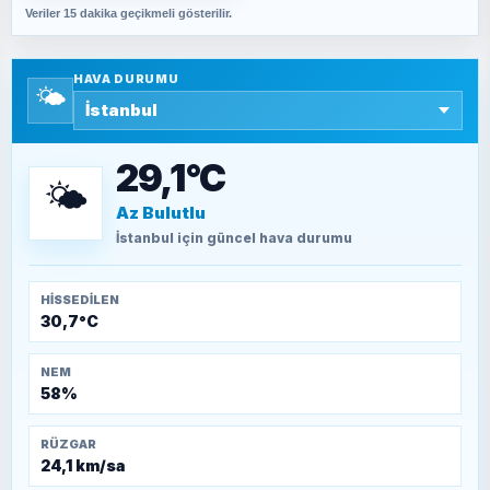
Veriler 15 dakika geçikmeli gösterilir.
SAVAŞ ŞAHİN
Yazara ait yazı bulunamadı
HAVA DURUMU
🌤️
SEYFULLAH ÇİÇEK
15 Temmuz’a giden yolun taşları nasıl
döşendi?
29,1°C
🌤️
Az Bulutlu
TEOMAN ALPASLAN
Kütahya-Eskişehir Muharebeleri (10-24
İstanbul
için güncel hava durumu
Temmuz 1921)
HISSEDILEN
30,7°C
NEM
58%
RÜZGAR
24,1 km/sa