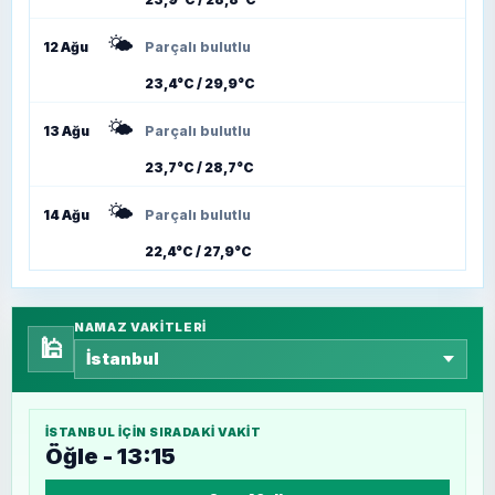
🌤️
12 Ağu
Parçalı bulutlu
23,4°C / 29,9°C
🌤️
13 Ağu
Parçalı bulutlu
23,7°C / 28,7°C
🌤️
14 Ağu
Parçalı bulutlu
22,4°C / 27,9°C
NAMAZ VAKITLERI
🕌
İSTANBUL
IÇIN SIRADAKI VAKIT
Öğle - 13:15