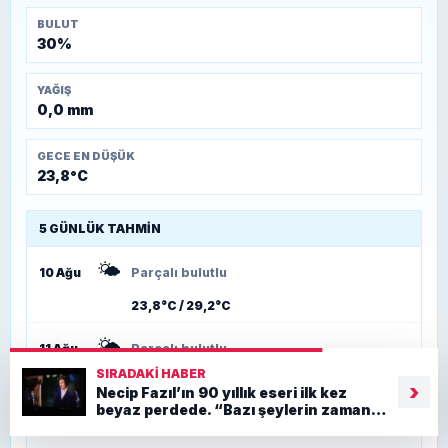
BULUT
30%
YAĞIŞ
0,0 mm
GECE EN DÜŞÜK
23,8°C
5 GÜNLÜK TAHMIN
🌤️
10 Ağu
Parçalı bulutlu
23,8°C / 29,2°C
🌤️
11 Ağu
Parçalı bulutlu
SIRADAKI HABER
23,9°C / 28,8°C
›
Necip Fazıl’ın 90 yıllık eseri ilk kez
beyaz perdede. “Bazı şeylerin zamanı
🌤️
12 Ağu
Parçalı bulutlu
yoktur”