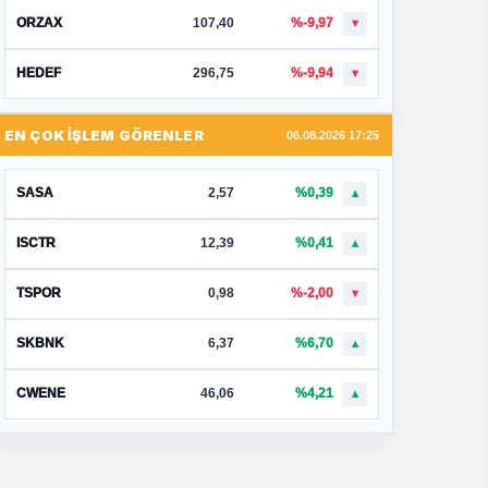
ORZAX
107,40
%-9,97
▼
HEDEF
296,75
%-9,94
▼
EN ÇOK İŞLEM GÖRENLER
06.08.2026 17:25
SASA
2,57
%0,39
▲
ISCTR
12,39
%0,41
▲
TSPOR
0,98
%-2,00
▼
SKBNK
6,37
%6,70
▲
CWENE
46,06
%4,21
▲