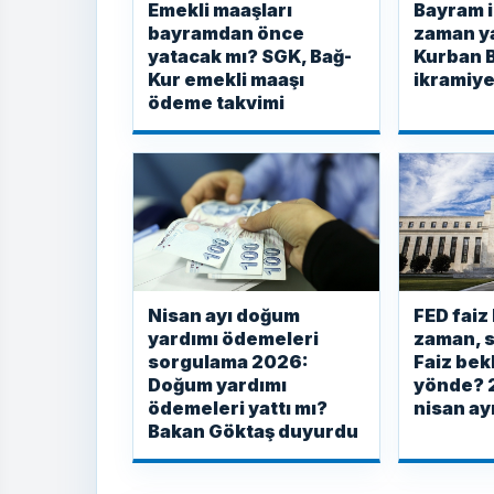
Emekli maaşları
Bayram i
bayramdan önce
zaman y
yatacak mı? SGK, Bağ-
Kurban 
Kur emekli maaşı
ikramiye
ödeme takvimi
Nisan ayı doğum
FED faiz
yardımı ödemeleri
zaman, s
sorgulama 2026:
Faiz bek
Doğum yardımı
yönde? 
ödemeleri yattı mı?
nisan ayı
Bakan Göktaş duyurdu