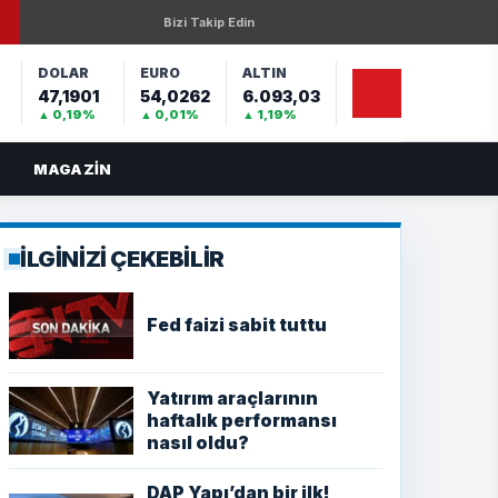
Bizi Takip Edin
DOLAR
EURO
ALTIN
47,1901
54,0262
6.093,03
%
▲ 0,19%
▲ 0,01%
▲ 1,19%
MAGAZIN
İLGİNİZİ ÇEKEBİLİR
Fed faizi sabit tuttu
Yatırım araçlarının
haftalık performansı
nasıl oldu?
DAP Yapı’dan bir ilk!