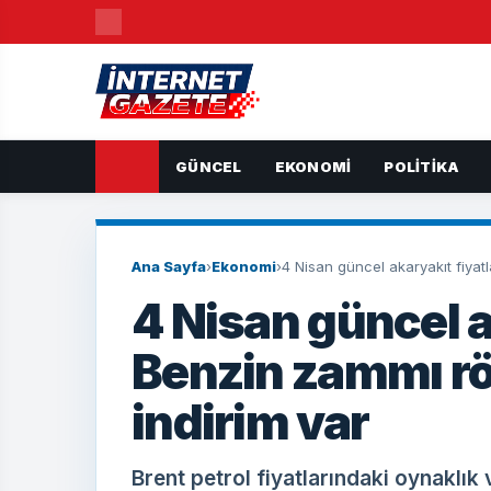
GÜNCEL
EKONOMI
POLITIKA
Ana Sayfa
›
Ekonomi
›
4 Nisan güncel akaryakıt fiyatl
4 Nisan güncel a
Benzin zammı rö
indirim var
Brent petrol fiyatlarındaki oynaklık