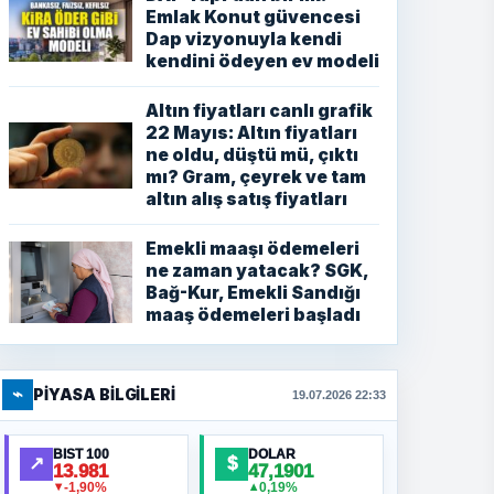
Emlak Konut güvencesi
Dap vizyonuyla kendi
kendini ödeyen ev modeli
Altın fiyatları canlı grafik
22 Mayıs: Altın fiyatları
ne oldu, düştü mü, çıktı
mı? Gram, çeyrek ve tam
altın alış satış fiyatları
Emekli maaşı ödemeleri
ne zaman yatacak? SGK,
Bağ-Kur, Emekli Sandığı
maaş ödemeleri başladı
⌁
PIYASA BILGILERI
19.07.2026 22:33
BIST 100
DOLAR
↗
$
13.981
47,1901
-1,90%
0,19%
▼
▲