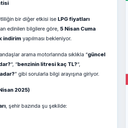
tisi
liğin bir diğer etkisi ise
LPG fiyatları
n edinilen bilgilere göre,
5 Nisan Cuma
k indirim
yapılması bekleniyor.
tandaşlar arama motorlarında sıklıkla “
güncel
adar?
“, “
benzinin litresi kaç TL?
“,
kadar?
” gibi sorularla bilgi arayışına giriyor.
4 Nisan 2025)
arı
, şehir bazında şu şekilde: