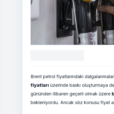
Facebook
X
LinkedIn
WhatsApp
Yorum
yaz
Brent petrol fiyatlarındaki dalgalanmala
fiyatları
üzerinde baskı oluşturmaya d
gününden itibaren geçerli olmak üzere
b
bekleniyordu. Ancak söz konusu fiyat ar