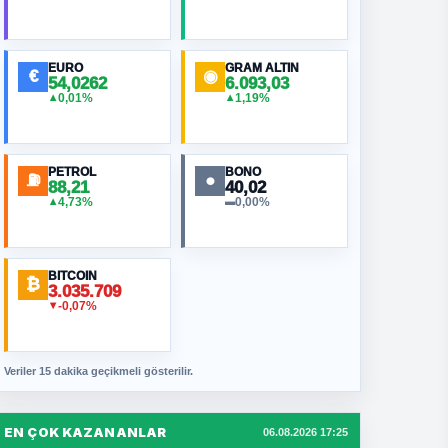
EURO
GRAM ALTIN
€
◉
54,0262
6.093,03
0,01%
1,19%
▲
▲
PETROL
BONO
⛽
●
88,21
40,02
4,73%
0,00%
▲
▬
BITCOIN
₿
3.035.709
-0,07%
▼
Veriler 15 dakika geçikmeli gösterilir.
EN ÇOK KAZANANLAR
06.08.2026 17:25