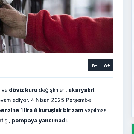
A-
A+
r ve
döviz kuru
değişimleri,
akaryakıt
evam ediyor. 4 Nisan 2025 Perşembe
enzine 1 lira 8 kuruşluk bir zam
yapılması
tışı,
pompaya yansımadı
.