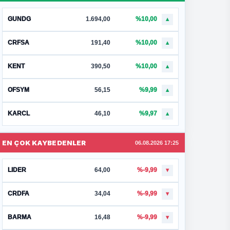
GUNDG
1.694,00
%10,00
▲
CRFSA
191,40
%10,00
▲
KENT
390,50
%10,00
▲
OFSYM
56,15
%9,99
▲
KARCL
46,10
%9,97
▲
EN ÇOK KAYBEDENLER
06.08.2026 17:25
LIDER
64,00
%-9,99
▼
CRDFA
34,04
%-9,99
▼
BARMA
16,48
%-9,99
▼