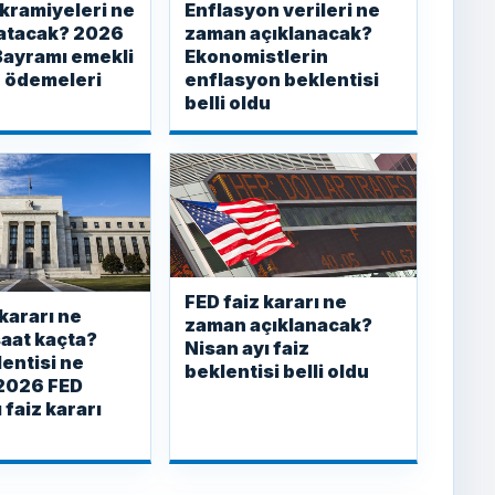
kramiyeleri ne
Enflasyon verileri ne
atacak? 2026
zaman açıklanacak?
Bayramı emekli
Ekonomistlerin
 ödemeleri
enflasyon beklentisi
belli oldu
FED faiz kararı ne
 kararı ne
zaman açıklanacak?
aat kaçta?
Nisan ayı faiz
lentisi ne
beklentisi belli oldu
2026 FED
 faiz kararı