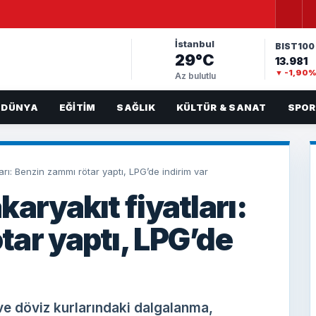
İstanbul
BIST100
29°C
13.981
▼ -1,90
Az bulutlu
DÜNYA
EĞITIM
SAĞLIK
KÜLTÜR & SANAT
SPOR
arı: Benzin zammı rötar yaptı, LPG’de indirim var
karyakıt fiyatları:
tar yaptı, LPG’de
 ve döviz kurlarındaki dalgalanma,