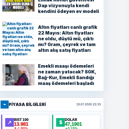
Dap vizyonuyla kendi
kendini ödeyen ev modeli
Altın fiyatları canlı grafik
22 Mayıs: Altın fiyatları
ne oldu, düştü mü, çıktı
mı? Gram, çeyrek ve tam
altın alış satış fiyatları
Emekli maaşı ödemeleri
ne zaman yatacak? SGK,
Bağ-Kur, Emekli Sandığı
maaş ödemeleri başladı
⌁
PIYASA BILGILERI
19.07.2026 22:33
BIST 100
DOLAR
↗
$
13.981
47,1901
-1,90%
0,19%
▼
▲