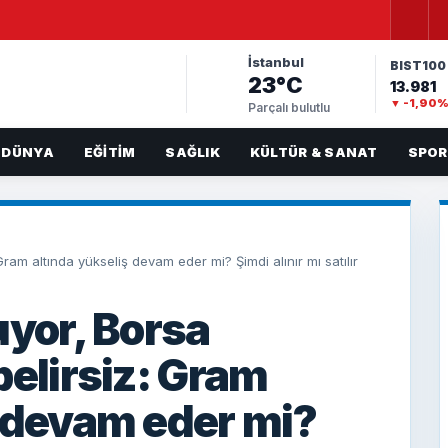
İstanbul
BIST100
23°C
13.981
▼ -1,90
Parçalı bulutlu
DÜNYA
EĞITIM
SAĞLIK
KÜLTÜR & SANAT
SPOR
Gram altında yükseliş devam eder mi? Şimdi alınır mı satılır
uyor, Borsa
belirsiz: Gram
ş devam eder mi?