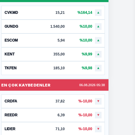
CVKMD
15,21
%164,14
▲
GUNDG
1.540,00
%10,00
▲
ESCOM
5,94
%10,00
▲
KENT
355,00
%9,99
▲
TKFEN
185,10
%9,98
▲
EN ÇOK KAYBEDENLER
06.08.2026 05:38
CRDFA
37,82
%-10,00
▼
REEDR
6,39
%-10,00
▼
LIDER
71,10
%-10,00
▼