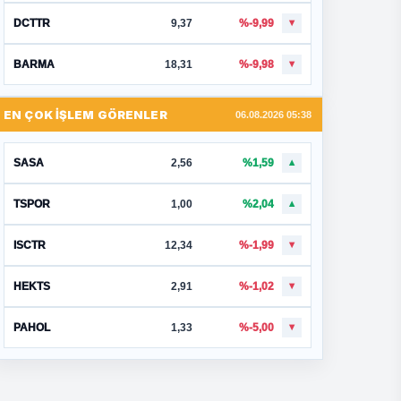
DCTTR
9,37
%-9,99
▼
BARMA
18,31
%-9,98
▼
EN ÇOK İŞLEM GÖRENLER
06.08.2026 05:38
SASA
2,56
%1,59
▲
TSPOR
1,00
%2,04
▲
ISCTR
12,34
%-1,99
▼
HEKTS
2,91
%-1,02
▼
PAHOL
1,33
%-5,00
▼