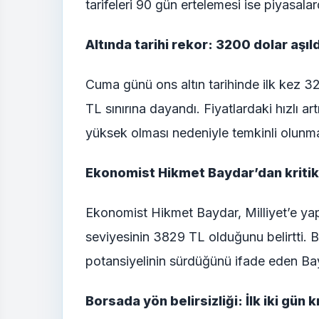
tarifeleri 90 gün ertelemesi ise piyasala
Altında tarihi rekor: 3200 dolar aşıld
Cuma günü ons altın tarihinde ilk kez 32
TL sınırına dayandı. Fiyatlardaki hızlı ar
yüksek olması nedeniyle temkinli olunması
Ekonomist Hikmet Baydar’dan kritik 
Ekonomist Hikmet Baydar, Milliyet’e yap
seviyesinin 3829 TL olduğunu belirtti. 
potansiyelinin sürdüğünü ifade eden Bayd
Borsada yön belirsizliği: İlk iki gün k