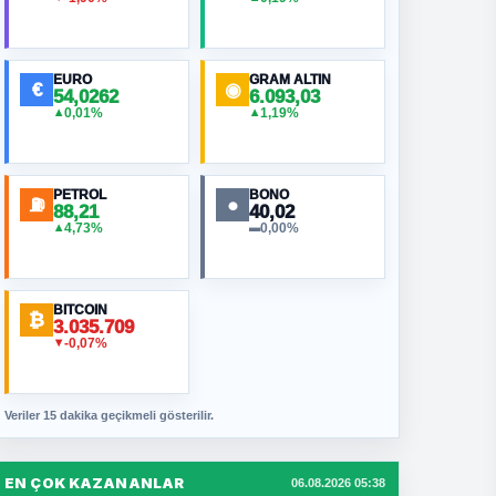
EURO
GRAM ALTIN
€
◉
54,0262
6.093,03
0,01%
1,19%
▲
▲
PETROL
BONO
⛽
●
88,21
40,02
4,73%
0,00%
▲
▬
BITCOIN
₿
3.035.709
-0,07%
▼
Veriler 15 dakika geçikmeli gösterilir.
EN ÇOK KAZANANLAR
06.08.2026 05:38