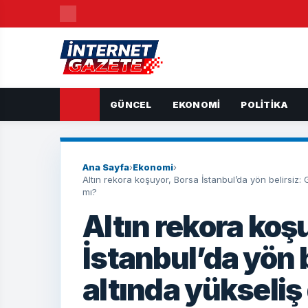
GÜNCEL
EKONOMI
POLITIKA
Ana Sayfa
›
Ekonomi
›
Altın rekora koşuyor, Borsa İstanbul’da yön belirsiz: 
mı?
Altın rekora koş
İstanbul’da yön 
altında yükseli