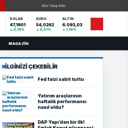
Bizi Takip Edin
DOLAR
EURO
ALTIN
47,1901
54,0262
6.093,03
%
▲ 0,19%
▲ 0,01%
▲ 1,19%
MAGAZIN
İLGİNİZİ ÇEKEBİLİR
Fed faizi sabit tuttu
Yatırım araçlarının
haftalık performansı
nasıl oldu?
DAP Yapı’dan bir ilk!
Emlak Konut güvencesi