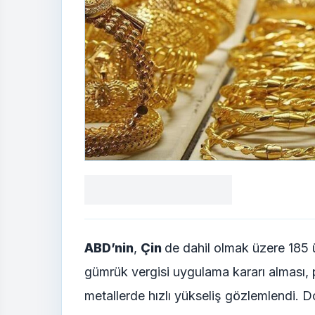
Facebook
X
LinkedIn
WhatsApp
Yorum
yaz
ABD’nin
,
Çin
de dahil olmak üzere 185 
gümrük vergisi uygulama kararı alması, pi
metallerde hızlı yükseliş gözlemlendi. Do