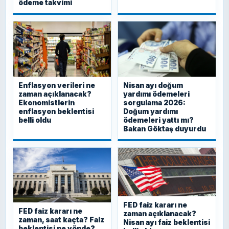
ödeme takvimi
Enflasyon verileri ne
Nisan ayı doğum
zaman açıklanacak?
yardımı ödemeleri
Ekonomistlerin
sorgulama 2026:
enflasyon beklentisi
Doğum yardımı
belli oldu
ödemeleri yattı mı?
Bakan Göktaş duyurdu
FED faiz kararı ne
FED faiz kararı ne
zaman açıklanacak?
zaman, saat kaçta? Faiz
Nisan ayı faiz beklentisi
beklentisi ne yönde?