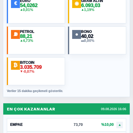
EURO
GRAM ALTIN
€
◉
54,0262
6.093,03
0,01%
1,19%
▲
▲
PETROL
BONO
⛽
●
88,21
40,02
4,73%
0,00%
▲
▬
BITCOIN
₿
3.035.709
-0,07%
▼
Veriler 15 dakika geçikmeli gösterilir.
EN ÇOK KAZANANLAR
09.08.2026 16:06
EMPAE
73,70
%10,00
▲