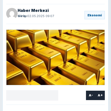
Haber Merkezi
Ekonomi
Giriş:
02.05.2025 09:07
A-
A+
Facebook
X
LinkedIn
WhatsApp
Yorum
yaz