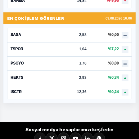
BARMA
14,84
%-9,95
▼
EN ÇOK İŞLEM GÖRENLER
09.08.2026 16:06
SASA
2,58
%0,00
▬
TSPOR
1,04
%7,22
▲
PSGYO
3,70
%0,00
▬
HEKTS
2,93
%0,34
▲
ISCTR
12,36
%0,24
▲
Sosyal medya hesaplarımızı keşfedin