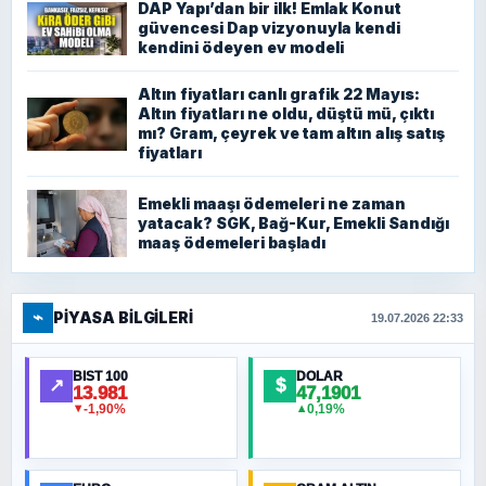
DAP Yapı’dan bir ilk! Emlak Konut
güvencesi Dap vizyonuyla kendi
kendini ödeyen ev modeli
Altın fiyatları canlı grafik 22 Mayıs:
Altın fiyatları ne oldu, düştü mü, çıktı
mı? Gram, çeyrek ve tam altın alış satış
fiyatları
Emekli maaşı ödemeleri ne zaman
yatacak? SGK, Bağ-Kur, Emekli Sandığı
maaş ödemeleri başladı
⌁
PIYASA BILGILERI
19.07.2026 22:33
BIST 100
DOLAR
↗
$
13.981
47,1901
-1,90%
0,19%
▼
▲