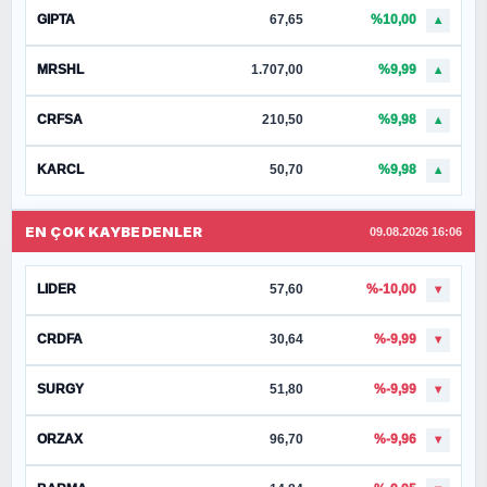
GIPTA
67,65
%10,00
▲
MRSHL
1.707,00
%9,99
▲
CRFSA
210,50
%9,98
▲
KARCL
50,70
%9,98
▲
EN ÇOK KAYBEDENLER
09.08.2026 16:06
LIDER
57,60
%-10,00
▼
CRDFA
30,64
%-9,99
▼
SURGY
51,80
%-9,99
▼
ORZAX
96,70
%-9,96
▼