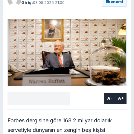
Ekonomi
Giriş:
03.05.2025 21:00
A-
A+
Facebook
X
LinkedIn
WhatsApp
Yorum
yaz
Forbes dergisine göre 168.2 milyar dolarlık
servetiyle dünyanın en zengin beş kişisi