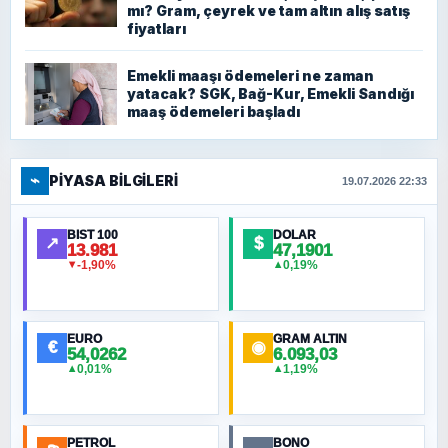
mı? Gram, çeyrek ve tam altın alış satış
fiyatları
Emekli maaşı ödemeleri ne zaman
yatacak? SGK, Bağ-Kur, Emekli Sandığı
maaş ödemeleri başladı
⌁
PIYASA BILGILERI
19.07.2026 22:33
BIST 100
DOLAR
↗
$
13.981
47,1901
-1,90%
0,19%
▼
▲
EURO
GRAM ALTIN
€
◉
54,0262
6.093,03
0,01%
1,19%
▲
▲
PETROL
BONO