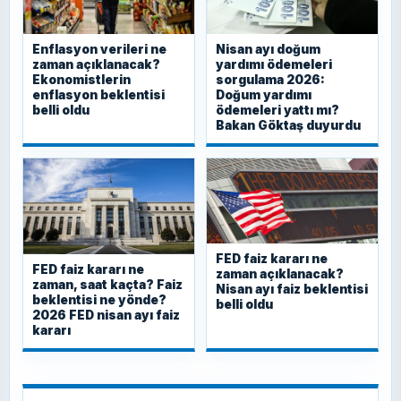
Enflasyon verileri ne
Nisan ayı doğum
zaman açıklanacak?
yardımı ödemeleri
Ekonomistlerin
sorgulama 2026:
enflasyon beklentisi
Doğum yardımı
belli oldu
ödemeleri yattı mı?
Bakan Göktaş duyurdu
FED faiz kararı ne
FED faiz kararı ne
zaman açıklanacak?
zaman, saat kaçta? Faiz
Nisan ayı faiz beklentisi
beklentisi ne yönde?
belli oldu
2026 FED nisan ayı faiz
kararı