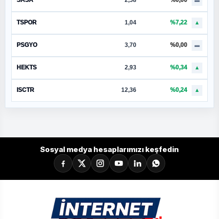
SASA
2,58
%0,00
▬
TSPOR
1,04
%7,22
▲
PSGYO
3,70
%0,00
▬
HEKTS
2,93
%0,34
▲
ISCTR
12,36
%0,24
▲
Sosyal medya hesaplarımızı keşfedin