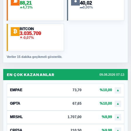
⛽
●
88,21
40,02
4,73%
0,00%
▲
▬
BITCOIN
₿
3.035.709
-0,07%
▼
Veriler 15 dakika geçikmeli gösterilir.
EN ÇOK KAZANANLAR
09.08.2026 07:13
EMPAE
73,70
%10,00
▲
GIPTA
67,65
%10,00
▲
MRSHL
1.707,00
%9,99
▲
CRFSA
210,50
%9,98
▲