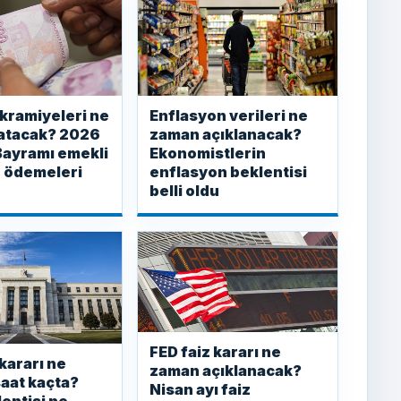
kramiyeleri ne
Enflasyon verileri ne
atacak? 2026
zaman açıklanacak?
Bayramı emekli
Ekonomistlerin
 ödemeleri
enflasyon beklentisi
belli oldu
FED faiz kararı ne
 kararı ne
zaman açıklanacak?
aat kaçta?
Nisan ayı faiz