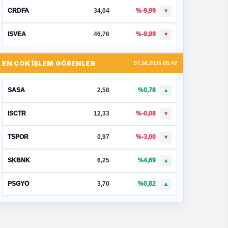
CRDFA
34,04
%-9,99
▼
ISVEA
46,76
%-9,99
▼
EN ÇOK İŞLEM GÖRENLER
07.08.2026 05:42
SASA
2,58
%0,78
▲
ISCTR
12,33
%-0,08
▼
TSPOR
0,97
%-3,00
▼
SKBNK
6,25
%4,69
▲
PSGYO
3,70
%0,82
▲