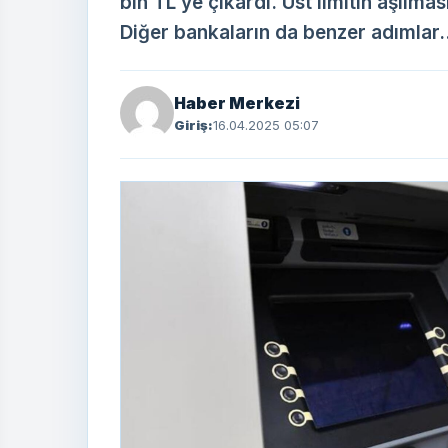
bin TL’ye çıkardı. Üst limitin aşılm
Diğer bankaların da benzer adımlar..
Haber Merkezi
Giriş:
16.04.2025 05:07