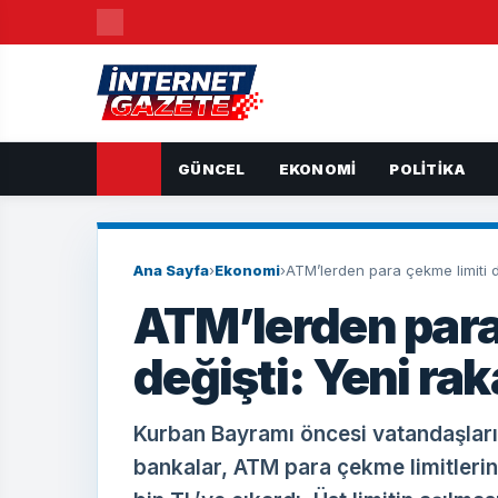
GÜNCEL
EKONOMI
POLITIKA
Ana Sayfa
›
Ekonomi
›
ATM’lerden para çekme limiti d
ATM’lerden para
değişti: Yeni ra
Kurban Bayramı öncesi vatandaşları
bankalar, ATM para çekme limitlerini