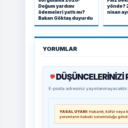
sorgulama 2026:
Faiz bek
Doğum yardımı
yönde? 
ödemeleri yattı mı?
nisan ayı
Bakan Göktaş duyurdu
YORUMLAR
DÜŞÜNCELERİNİZİ
💬
E-posta adresiniz yayınlanmayacaktır. 
YASAL UYARI:
Hakaret, küfür veya ki
yorumların hukuki sorumluluğu gönder