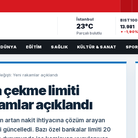
İstanbul
BIST100
23°C
13.981
▼ -1,90
Parçalı bulutlu
DÜNYA
EĞITIM
SAĞLIK
KÜLTÜR & SANAT
SPOR
eğişti: Yeni rakamlar açıklandı
 çekme limiti
kamlar açıklandı
n artan nakit ihtiyacına çözüm arayan
 güncelledi. Bazı özel bankalar limiti 20