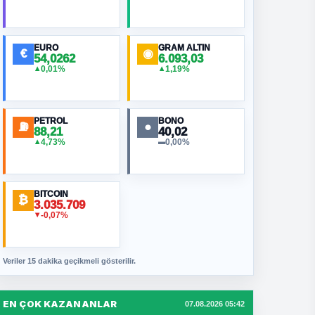
EURO
GRAM ALTIN
€
◉
54,0262
6.093,03
0,01%
1,19%
▲
▲
PETROL
BONO
⛽
●
88,21
40,02
4,73%
0,00%
▲
▬
BITCOIN
₿
3.035.709
-0,07%
▼
Veriler 15 dakika geçikmeli gösterilir.
EN ÇOK KAZANANLAR
07.08.2026 05:42