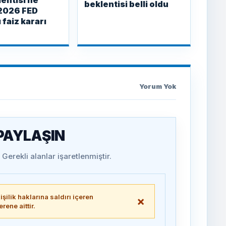
lentisi ne
beklentisi belli oldu
2026 FED
 faiz kararı
Yorum Yok
 PAYLAŞIN
Gerekli alanlar işaretlenmiştir.
şilik haklarına saldırı içeren
×
ene aittir.