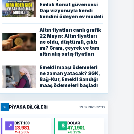
Emlak Konut güvencesi
Dap vizyonuyla kendi
kendini ödeyen ev modeli
Altın fiyatları canlı grafik
22 Mayıs: Altın fiyatları
ne oldu, düştü mü, çıktı
mı? Gram, çeyrek ve tam
altın alış satış fiyatları
Emekli maaşı ödemeleri
ne zaman yatacak? SGK,
Bağ-Kur, Emekli Sandığı
maaş ödemeleri başladı
⌁
PIYASA BILGILERI
19.07.2026 22:33
BIST 100
DOLAR
↗
$
13.981
47,1901
-1,90%
0,19%
▼
▲