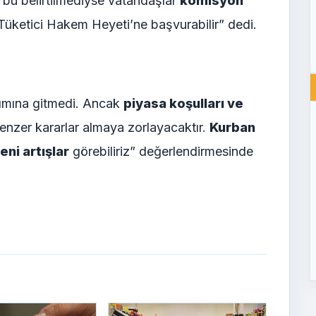
k bu belirtilmediyse vatandaşlar
komisyon
Tüketici Hakem Heyeti’ne başvurabilir” dedi.
ırımına gitmedi. Ancak
piyasa koşulları ve
benzer kararlar almaya zorlayacaktır.
Kurban
ni artışlar
görebiliriz” değerlendirmesinde