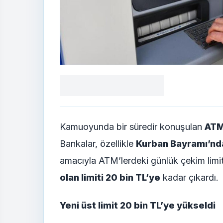
Facebook
X
LinkedIn
WhatsApp
Yorum
yaz
Kamuoyunda bir süredir konuşulan
ATM 
Bankalar, özellikle
Kurban Bayramı’nda 
amacıyla ATM’lerdeki günlük çekim limit
olan limiti 20 bin TL’ye
kadar çıkardı.
Yeni üst limit 20 bin TL’ye yükseldi