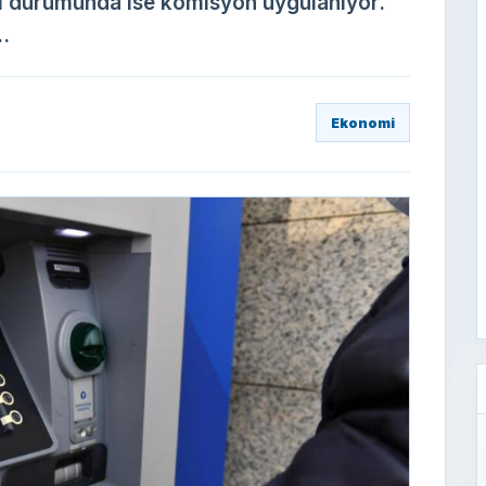
ası durumunda ise komisyon uygulanıyor.
.
Ekonomi