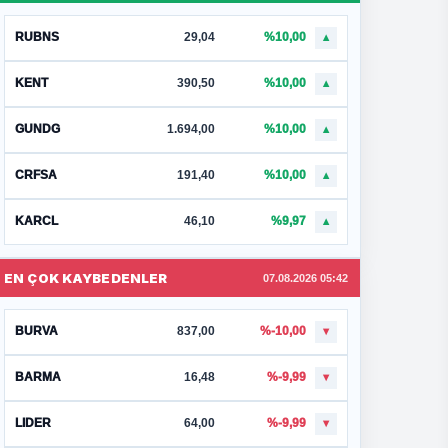
RUBNS
29,04
%10,00
▲
KENT
390,50
%10,00
▲
GUNDG
1.694,00
%10,00
▲
CRFSA
191,40
%10,00
▲
KARCL
46,10
%9,97
▲
EN ÇOK KAYBEDENLER
07.08.2026 05:42
BURVA
837,00
%-10,00
▼
BARMA
16,48
%-9,99
▼
LIDER
64,00
%-9,99
▼