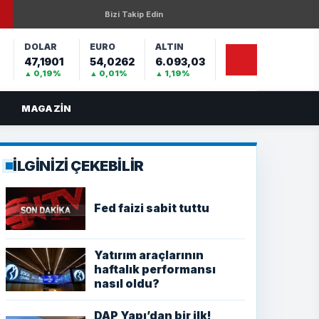
Bizi Takip Edin
DOLAR
EURO
ALTIN
47,1901
54,0262
6.093,03
%
▲ 0,19%
▲ 0,01%
▲ 1,19%
MAGAZIN
İLGİNİZİ ÇEKEBİLİR
Fed faizi sabit tuttu
Yatırım araçlarının
haftalık performansı
nasıl oldu?
DAP Yapı’dan bir ilk!