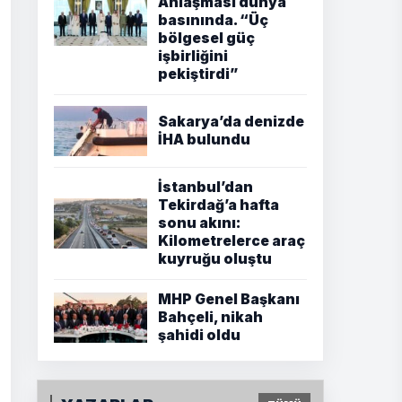
Anlaşması dünya
basınında. “Üç
bölgesel güç
işbirliğini
pekiştirdi”
Sakarya’da denizde
İHA bulundu
İstanbul’dan
Tekirdağ’a hafta
sonu akını:
Kilometrelerce araç
kuyruğu oluştu
MHP Genel Başkanı
Bahçeli, nikah
şahidi oldu