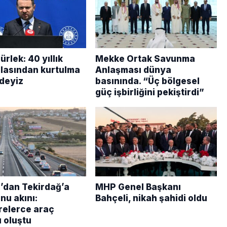
rlek: 40 yıllık
Mekke Ortak Savunma
elasından kurtulma
Anlaşması dünya
ndeyiz
basınında. “Üç bölgesel
güç işbirliğini pekiştirdi”
l’dan Tekirdağ’a
MHP Genel Başkanı
nu akını:
Bahçeli, nikah şahidi oldu
relerce araç
 oluştu