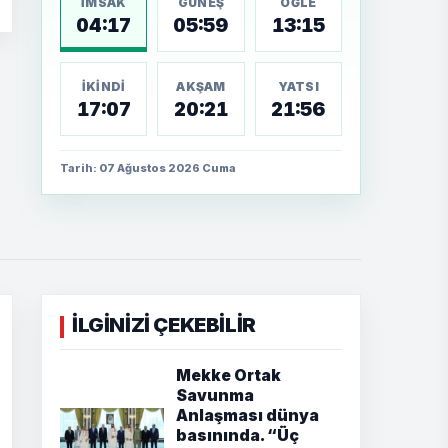
İMSAK
GÜNEŞ
ÖĞLE
04:17
05:59
13:15
İKINDI
AKŞAM
YATSI
17:07
20:21
21:56
Tarih: 07 Ağustos 2026 Cuma
İLGİNİZİ ÇEKEBİLİR
Mekke Ortak
Savunma
Anlaşması dünya
basınında. “Üç