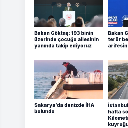
Bakan Göktaş: 193 binin
Bakan Gü
üzerinde çocuğu ailesinin
terör b
yanında takip ediyoruz
arifesi
Sakarya’da denizde İHA
İstanbu
bulundu
hafta so
Kilomet
kuyruğu