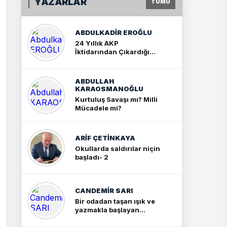
YAZARLAR
TÜMÜ
ABDULKADIR EROĞLU
24 Yıllık AKP
İktidarından Çıkardığım
Sonuç: İki Büyük Kavga
ABDULLAH
KARAOSMANOĞLU
Kurtuluş Savaşı mı? Milli
Mücadele mi?
ARIF ÇETİNKAYA
Okullarda saldırılar niçin
başladı- 2
CANDEMIR SARI
Bir odadan taşan ışık ve
yazmakla başlayan
yolculuk