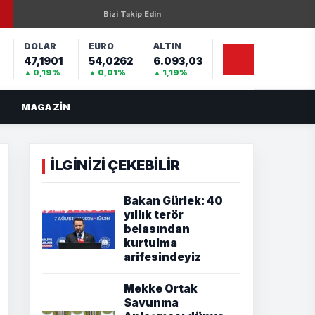
Bizi Takip Edin
DOLAR
EURO
ALTIN
47,1901
54,0262
6.093,03
%
▲ 0,19%
▲ 0,01%
▲ 1,19%
MAGAZIN
İLGİNİZİ ÇEKEBİLİR
Bakan Gürlek: 40
yıllık terör
belasından
kurtulma
arifesindeyiz
Mekke Ortak
Savunma