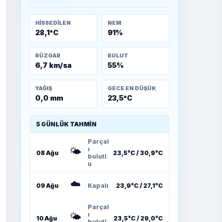
Muharebeleri (10-24
Temmuz 1921)
HISSEDILEN
NEM
28,1°C
91%
RÜZGAR
BULUT
6,7 km/sa
55%
YAĞIŞ
GECE EN DÜŞÜK
0,0 mm
23,5°C
5 GÜNLÜK TAHMIN
Parçal
🌤️
ı
08 Ağu
23,5°C / 30,9°C
bulutl
u
☁️
09 Ağu
Kapalı
23,9°C / 27,1°C
Parçal
🌤️
ı
10 Ağu
23,5°C / 29,0°C
bulutl