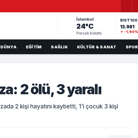
İstanbul
BIST100
24°C
13.981
▼ -1,90
Parçalı bulutlu
DÜNYA
EĞITIM
SAĞLIK
KÜLTÜR & SANAT
SPOR
a: 2 ölü, 3 yaralı
zada 2 kişi hayatını kaybetti, 1’i çocuk 3 kişi