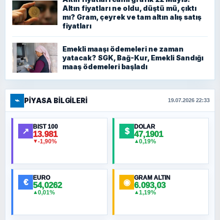
Altın fiyatları ne oldu, düştü mü, çıktı
mı? Gram, çeyrek ve tam altın alış satış
fiyatları
Emekli maaşı ödemeleri ne zaman
yatacak? SGK, Bağ-Kur, Emekli Sandığı
maaş ödemeleri başladı
⌁
PIYASA BILGILERI
19.07.2026 22:33
BIST 100
DOLAR
↗
$
13.981
47,1901
-1,90%
0,19%
▼
▲
EURO
GRAM ALTIN
€
◉
54,0262
6.093,03
0,01%
1,19%
▲
▲