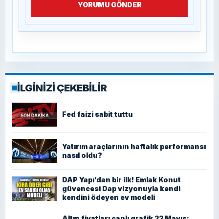
YORUMU GÖNDER
İLGİNİZİ ÇEKEBİLİR
Fed faizi sabit tuttu
Yatırım araçlarının haftalık performansı
nasıl oldu?
DAP Yapı’dan bir ilk! Emlak Konut
güvencesi Dap vizyonuyla kendi
kendini ödeyen ev modeli
Altın fiyatları canlı grafik 22 Mayıs: