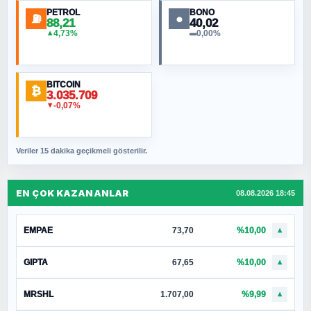
PETROL
BONO
⛽
●
88,21
40,02
4,73%
0,00%
▲
▬
BITCOIN
₿
3.035.709
-0,07%
▼
Veriler 15 dakika geçikmeli gösterilir.
EN ÇOK KAZANANLAR
08.08.2026 18:45
EMPAE
73,70
%10,00
▲
GIPTA
67,65
%10,00
▲
MRSHL
1.707,00
%9,99
▲