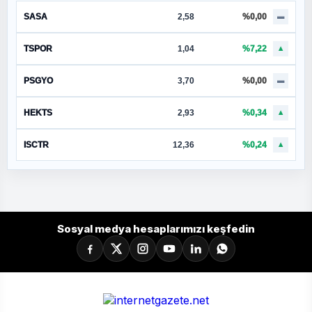
SASA
2,58
%0,00
▬
TSPOR
1,04
%7,22
▲
PSGYO
3,70
%0,00
▬
HEKTS
2,93
%0,34
▲
ISCTR
12,36
%0,24
▲
Sosyal medya hesaplarımızı keşfedin