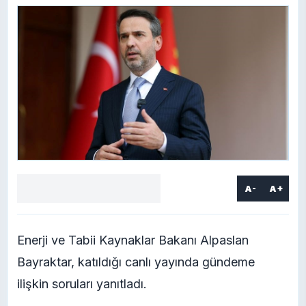
A-
A+
Facebook
X
LinkedIn
WhatsApp
Yorum
yaz
Enerji ve Tabii Kaynaklar Bakanı Alpaslan
Bayraktar, katıldığı canlı yayında gündeme
ilişkin soruları yanıtladı.