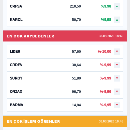
CRFSA
210,50
%9,98
▲
KARCL
50,70
%9,98
▲
EN ÇOK KAYBEDENLER
08.08.2026 18:45
LIDER
57,60
%-10,00
▼
CRDFA
30,64
%-9,99
▼
SURGY
51,80
%-9,99
▼
ORZAX
96,70
%-9,96
▼
BARMA
14,84
%-9,95
▼
EN ÇOK İŞLEM GÖRENLER
08.08.2026 18:45