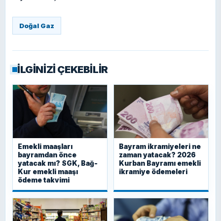
Doğal Gaz
İLGİNİZİ ÇEKEBİLİR
Emekli maaşları
Bayram ikramiyeleri ne
bayramdan önce
zaman yatacak? 2026
yatacak mı? SGK, Bağ-
Kurban Bayramı emekli
Kur emekli maaşı
ikramiye ödemeleri
ödeme takvimi