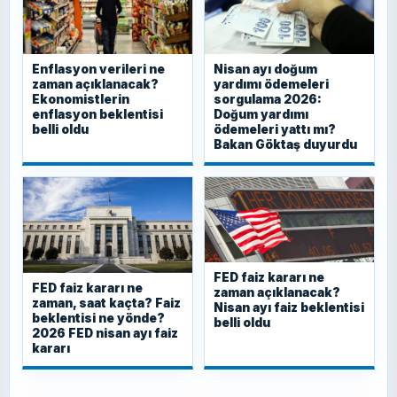
Enflasyon verileri ne
Nisan ayı doğum
zaman açıklanacak?
yardımı ödemeleri
Ekonomistlerin
sorgulama 2026:
enflasyon beklentisi
Doğum yardımı
belli oldu
ödemeleri yattı mı?
Bakan Göktaş duyurdu
FED faiz kararı ne
FED faiz kararı ne
zaman açıklanacak?
zaman, saat kaçta? Faiz
Nisan ayı faiz beklentisi
beklentisi ne yönde?
belli oldu
2026 FED nisan ayı faiz
kararı