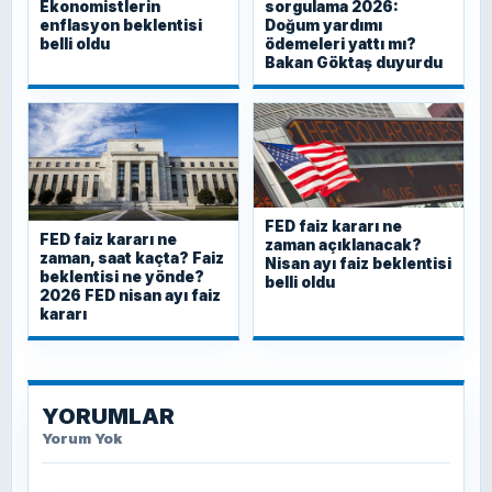
Ekonomistlerin
sorgulama 2026:
enflasyon beklentisi
Doğum yardımı
belli oldu
ödemeleri yattı mı?
Bakan Göktaş duyurdu
FED faiz kararı ne
FED faiz kararı ne
zaman açıklanacak?
zaman, saat kaçta? Faiz
Nisan ayı faiz beklentisi
beklentisi ne yönde?
belli oldu
2026 FED nisan ayı faiz
kararı
YORUMLAR
Yorum Yok