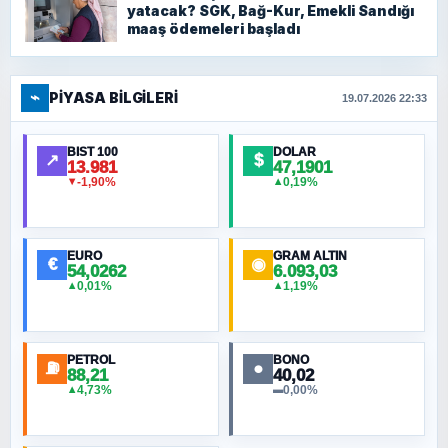
yatacak? SGK, Bağ-Kur, Emekli Sandığı
maaş ödemeleri başladı
⌁
PIYASA BILGILERI
19.07.2026 22:33
BIST 100
DOLAR
↗
$
13.981
47,1901
-1,90%
0,19%
▼
▲
EURO
GRAM ALTIN
€
◉
54,0262
6.093,03
0,01%
1,19%
▲
▲
PETROL
BONO
⛽
●
88,21
40,02
4,73%
0,00%
▲
▬