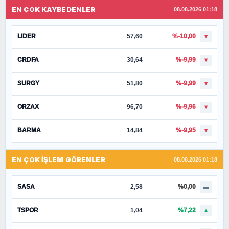
EN ÇOK KAYBEDENLER
08.08.2026 01:18
LIDER
57,60
%-10,00
▼
CRDFA
30,64
%-9,99
▼
SURGY
51,80
%-9,99
▼
ORZAX
96,70
%-9,96
▼
BARMA
14,84
%-9,95
▼
EN ÇOK İŞLEM GÖRENLER
08.08.2026 01:18
SASA
2,58
%0,00
▬
TSPOR
1,04
%7,22
▲