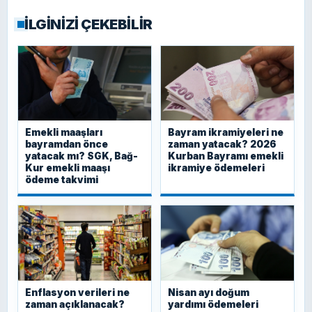
İLGİNİZİ ÇEKEBİLİR
Emekli maaşları
Bayram ikramiyeleri ne
bayramdan önce
zaman yatacak? 2026
yatacak mı? SGK, Bağ-
Kurban Bayramı emekli
Kur emekli maaşı
ikramiye ödemeleri
ödeme takvimi
Enflasyon verileri ne
Nisan ayı doğum
zaman açıklanacak?
yardımı ödemeleri