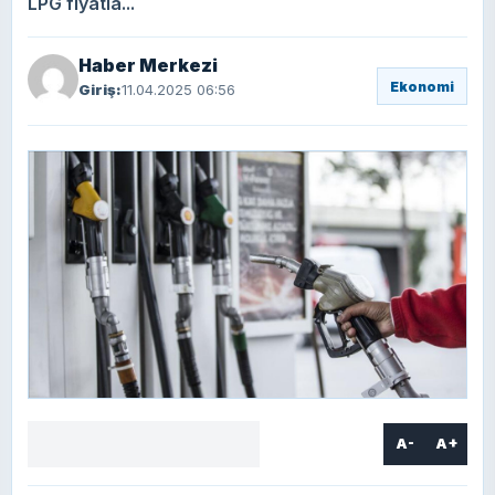
LPG fiyatla...
Haber Merkezi
Ekonomi
Giriş:
11.04.2025 06:56
A-
A+
Facebook
X
LinkedIn
WhatsApp
Yorum
yaz