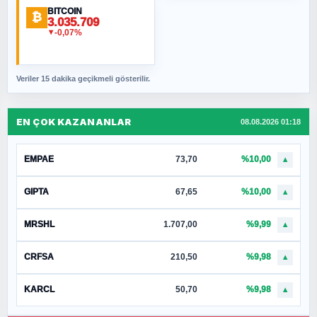
BITCOIN
₿
3.035.709
-0,07%
▼
Veriler 15 dakika geçikmeli gösterilir.
EN ÇOK KAZANANLAR
08.08.2026 01:18
EMPAE
73,70
%10,00
▲
GIPTA
67,65
%10,00
▲
MRSHL
1.707,00
%9,99
▲
CRFSA
210,50
%9,98
▲
KARCL
50,70
%9,98
▲