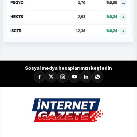
PSGYO
3,70
%0,00
▬
HEKTS
2,93
%0,34
▲
ISCTR
12,36
%0,24
▲
Sosyal medya hesaplarımızı keşfedin