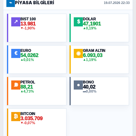
⌁
PIYASA BILGILERI
19.07.2026 22:33
BIST 100
DOLAR
↗
$
13.981
47,1901
-1,90%
0,19%
▼
▲
EURO
GRAM ALTIN
€
◉
54,0262
6.093,03
0,01%
1,19%
▲
▲
PETROL
BONO
⛽
●
88,21
40,02
4,73%
0,00%
▲
▬
BITCOIN
₿
3.035.709
-0,07%
▼