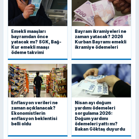
Emekli maaşları
Bayram ikramiyeleri ne
bayramdan önce
zaman yatacak? 2026
yatacak mı? SGK, Bağ-
Kurban Bayramı emekli
Kur emekli maaşı
ikramiye ödemeleri
ödeme takvimi
Enflasyon verileri ne
Nisan ayı doğum
zaman açıklanacak?
yardımı ödemeleri
Ekonomistlerin
sorgulama 2026:
enflasyon beklentisi
Doğum yardımı
belli oldu
ödemeleri yattı mı?
Bakan Göktaş duyurdu