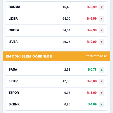
BARMA
16,48
%-9,99
▼
LIDER
64,00
%-9,99
▼
CRDFA
34,04
%-9,99
▼
ISVEA
46,76
%-9,99
▼
EN ÇOK İŞLEM GÖRENLER
07.08.2026 09:03
SASA
2,58
%0,78
▲
ISCTR
12,33
%-0,08
▼
TSPOR
0,97
%-3,00
▼
SKBNK
6,25
%4,69
▲