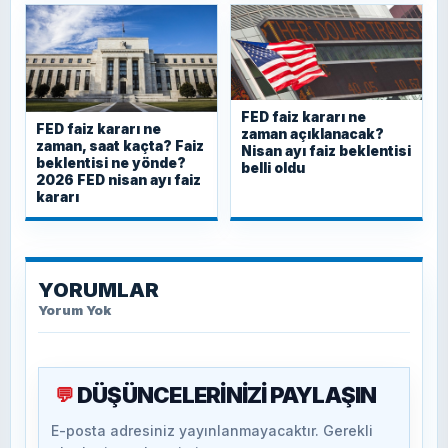
FED faiz kararı ne
FED faiz kararı ne
zaman açıklanacak?
zaman, saat kaçta? Faiz
Nisan ayı faiz beklentisi
beklentisi ne yönde?
belli oldu
2026 FED nisan ayı faiz
kararı
YORUMLAR
Yorum Yok
DÜŞÜNCELERİNİZİ PAYLAŞIN
💬
E-posta adresiniz yayınlanmayacaktır. Gerekli