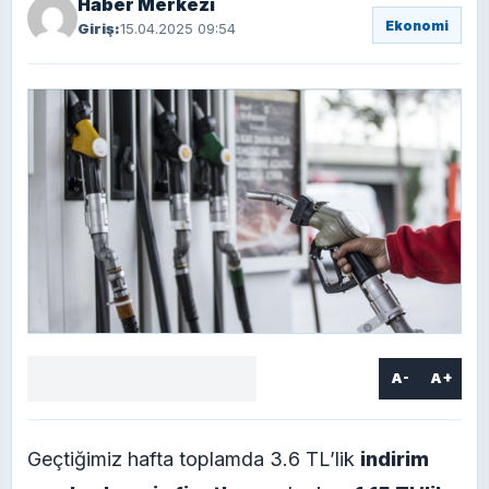
Haber Merkezi
Ekonomi
Giriş:
15.04.2025 09:54
A-
A+
Facebook
X
LinkedIn
WhatsApp
Yorum
yaz
Geçtiğimiz hafta toplamda 3.6 TL’lik
indirim