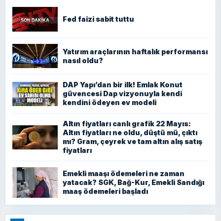
Fed faizi sabit tuttu
Yatırım araçlarının haftalık performansı
nasıl oldu?
DAP Yapı’dan bir ilk! Emlak Konut
güvencesi Dap vizyonuyla kendi
kendini ödeyen ev modeli
Altın fiyatları canlı grafik 22 Mayıs:
Altın fiyatları ne oldu, düştü mü, çıktı
mı? Gram, çeyrek ve tam altın alış satış
fiyatları
Emekli maaşı ödemeleri ne zaman
yatacak? SGK, Bağ-Kur, Emekli Sandığı
maaş ödemeleri başladı