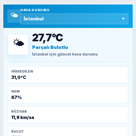
Yazara ait yazı bulunamadı
HAVA DURUMU
🌤️
SEYFULLAH ÇİÇEK
15 Temmuz’a giden yolun taşları nasıl
döşendi?
27,7°C
🌤️
Parçalı Bulutlu
TEOMAN ALPASLAN
Kütahya-Eskişehir Muharebeleri (10-24
İstanbul
için güncel hava durumu
Temmuz 1921)
HISSEDILEN
31,0°C
NEM
67%
RÜZGAR
11,9 km/sa
BULUT