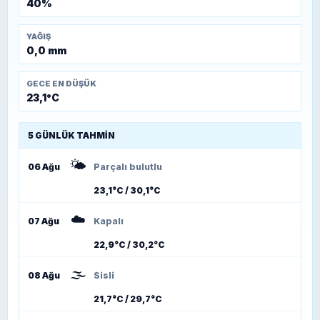
40%
YAĞIŞ
0,0 mm
GECE EN DÜŞÜK
23,1°C
5 GÜNLÜK TAHMIN
🌤️
06 Ağu
Parçalı bulutlu
23,1°C / 30,1°C
☁️
07 Ağu
Kapalı
22,9°C / 30,2°C
🌫️
08 Ağu
Sisli
21,7°C / 29,7°C