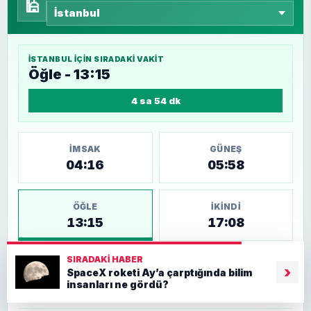
🕌
İSTANBUL
IÇIN SIRADAKI VAKIT
Öğle - 13:15
4 sa 54 dk
İMSAK
GÜNEŞ
04:16
05:58
ÖĞLE
İKINDI
13:15
17:08
SIRADAKI HABER
AKŞAM
YATSI
›
SpaceX roketi Ay’a çarptığında bilim
20:23
21:57
insanları ne gördü?