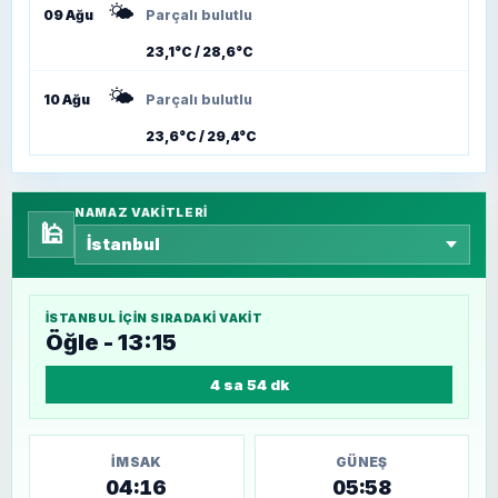
🌤️
09 Ağu
Parçalı bulutlu
23,1°C / 28,6°C
🌤️
10 Ağu
Parçalı bulutlu
23,6°C / 29,4°C
NAMAZ VAKITLERI
🕌
İSTANBUL
IÇIN SIRADAKI VAKIT
Öğle - 13:15
4 sa 54 dk
İMSAK
GÜNEŞ
04:16
05:58