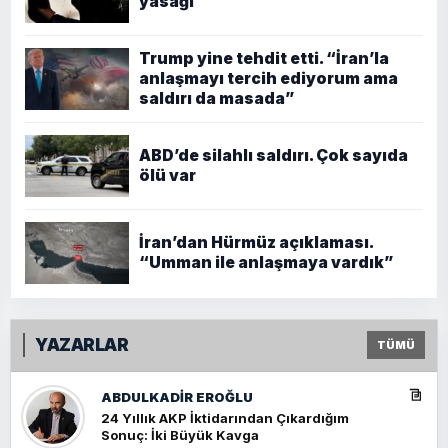
yasağı
Trump yine tehdit etti. “İran’la
anlaşmayı tercih ediyorum ama
saldırı da masada”
ABD’de silahlı saldırı. Çok sayıda
ölü var
İran’dan Hürmüz açıklaması.
“Umman ile anlaşmaya vardık”
YAZARLAR
TÜMÜ
ABDULKADIR EROĞLU
24 Yıllık AKP İktidarından Çıkardığım
Sonuç: İki Büyük Kavga