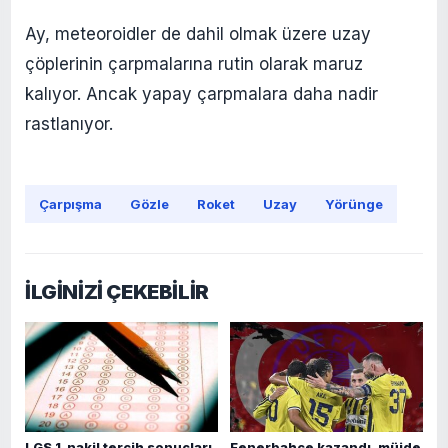
Ay, meteoroidler de dahil olmak üzere uzay
çöplerinin çarpmalarına rutin olarak maruz
kalıyor. Ancak yapay çarpmalara daha nadir
rastlanıyor.
Çarpışma
Gözle
Roket
Uzay
Yörünge
İLGİNİZİ ÇEKEBİLİR
LGS 1. nakil tercih sonuçları
Fenerbahçe kazandı, müjde