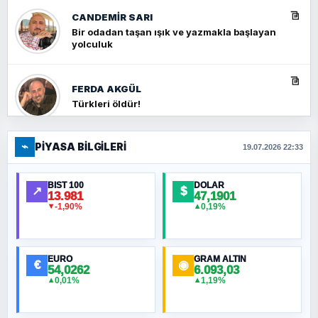
CANDEMIR SARI
Bir odadan taşan ışık ve yazmakla başlayan
yolculuk
FERDA AKGÜL
Türkleri öldür!
⌁
PIYASA BILGILERI
FERHAT BÜYÜKKALKAN
19.07.2026 22:33
Ankara Zirvesi: NATO Toplantısı mı, Yeni
Ortadoğu Haritasının Provası mı?
BIST 100
DOLAR
↗
$
13.981
47,1901
-1,90%
0,19%
▼
▲
HÜSEYIN MÜMTAZ BAYAZITOĞLU
Hilâl Bıyık, Kara Kalpak
EURO
GRAM ALTIN
€
◉
54,0262
6.093,03
0,01%
1,19%
▲
▲
MURAT ÖZKAN
Toplumdaki Ur: Kesin İnançlılar