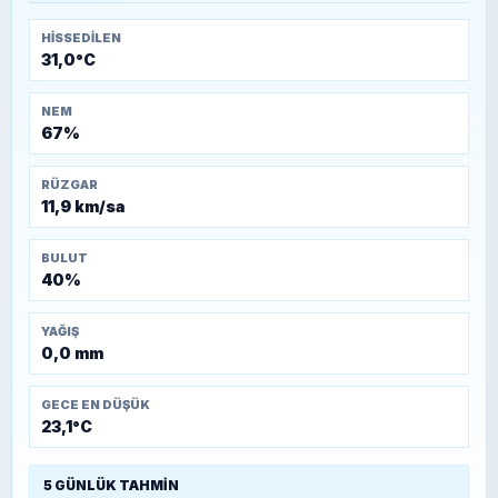
HISSEDILEN
31,0°C
NEM
67%
RÜZGAR
11,9 km/sa
BULUT
40%
YAĞIŞ
0,0 mm
GECE EN DÜŞÜK
23,1°C
5 GÜNLÜK TAHMIN