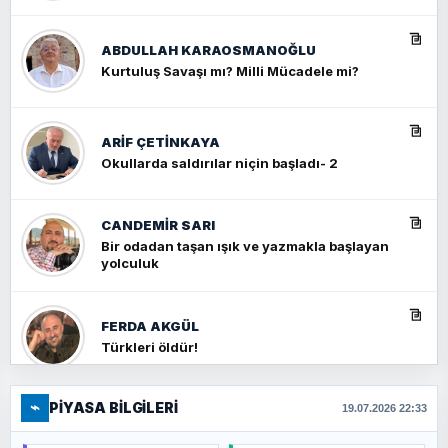
ABDULLAH KARAOSMANOĞLU
Kurtuluş Savaşı mı? Milli Mücadele mi?
ARIF ÇETİNKAYA
Okullarda saldırılar niçin başladı- 2
CANDEMIR SARI
Bir odadan taşan ışık ve yazmakla başlayan
yolculuk
FERDA AKGÜL
Türkleri öldür!
⌁
PIYASA BILGILERI
FERHAT BÜYÜKKALKAN
19.07.2026 22:33
Ankara Zirvesi: NATO Toplantısı mı, Yeni
Ortadoğu Haritasının Provası mı?