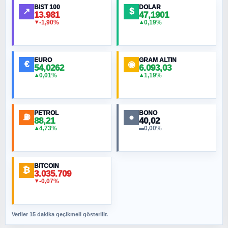
BIST 100
DOLAR
↗
$
13.981
47,1901
-1,90%
0,19%
▼
▲
HÜSEYIN MÜMTAZ BAYAZITOĞLU
Hilâl Bıyık, Kara Kalpak
EURO
GRAM ALTIN
€
◉
54,0262
6.093,03
0,01%
1,19%
▲
▲
MURAT ÖZKAN
Toplumdaki Ur: Kesin İnançlılar
PETROL
BONO
⛽
●
88,21
40,02
NURETTIN BÖLÜK
4,73%
0,00%
▲
▬
Şura suresi 10. Ayet
BITCOIN
ORHAN KILIÇOĞLU
₿
3.035.709
Fahişeye beyinli bir müstevli alçağına
-0,07%
▼
cevabımdır
Veriler 15 dakika geçikmeli gösterilir.
SAVAŞ ŞAHİN