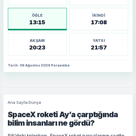
ÖĞLE
İKINDI
13:15
17:08
AKŞAM
YATSI
20:23
21:57
Tarih: 06 Ağustos 2026 Perşembe
Ana Sayfa
›
Dünya
SpaceX roketi Ay’a çarptığında
bilim insanları ne gördü?
Şili'deki teleskop, SpaceX roket parçalarının saatte