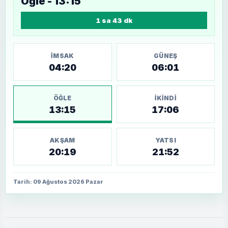
Öğle - 13:15
1 sa 43 dk
İMSAK
GÜNEŞ
04:20
06:01
ÖĞLE
İKINDI
13:15
17:06
AKŞAM
YATSI
20:19
21:52
Tarih: 09 Ağustos 2026 Pazar