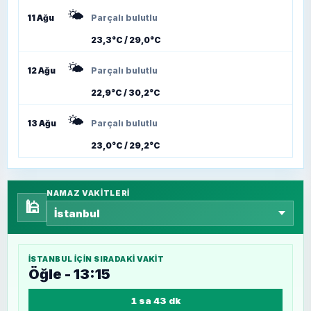
🌤️
11 Ağu
Parçalı bulutlu
23,3°C / 29,0°C
🌤️
12 Ağu
Parçalı bulutlu
22,9°C / 30,2°C
🌤️
13 Ağu
Parçalı bulutlu
23,0°C / 29,2°C
NAMAZ VAKITLERI
🕌
İSTANBUL
IÇIN SIRADAKI VAKIT
Öğle - 13:15
1 sa 43 dk