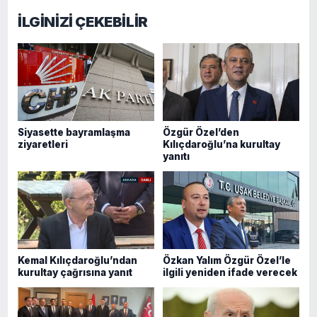
İLGİNİZİ ÇEKEBİLİR
Siyasette bayramlaşma
Özgür Özel’den
ziyaretleri
Kılıçdaroğlu’na kurultay
yanıtı
Kemal Kılıçdaroğlu’ndan
Özkan Yalım Özgür Özel’le
kurultay çağrısına yanıt
ilgili yeniden ifade verecek