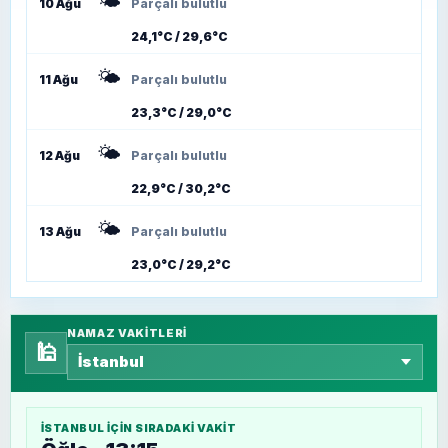
🌤️
10 Ağu
Parçalı bulutlu
24,1°C / 29,6°C
🌤️
11 Ağu
Parçalı bulutlu
23,3°C / 29,0°C
🌤️
12 Ağu
Parçalı bulutlu
22,9°C / 30,2°C
🌤️
13 Ağu
Parçalı bulutlu
23,0°C / 29,2°C
NAMAZ VAKITLERI
🕌
İSTANBUL
IÇIN SIRADAKI VAKIT