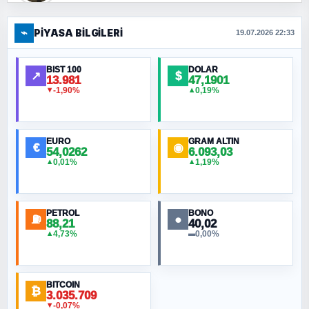
⌁
PIYASA BILGILERI
FERHAT BÜYÜKKALKAN
19.07.2026 22:33
Ankara Zirvesi: NATO Toplantısı mı, Yeni
Ortadoğu Haritasının Provası mı?
BIST 100
DOLAR
↗
$
13.981
47,1901
-1,90%
0,19%
▼
▲
HÜSEYIN MÜMTAZ BAYAZITOĞLU
Hilâl Bıyık, Kara Kalpak
EURO
GRAM ALTIN
€
◉
54,0262
6.093,03
0,01%
1,19%
▲
▲
MURAT ÖZKAN
Toplumdaki Ur: Kesin İnançlılar
PETROL
BONO
⛽
●
88,21
40,02
NURETTIN BÖLÜK
4,73%
0,00%
▲
▬
Şura suresi 10. Ayet
BITCOIN
ORHAN KILIÇOĞLU
₿
3.035.709
Fahişeye beyinli bir müstevli alçağına
-0,07%
▼