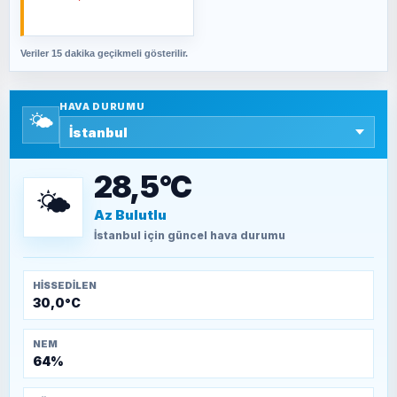
cevabımdır
Veriler 15 dakika geçikmeli gösterilir.
SAVAŞ ŞAHİN
Yazara ait yazı bulunamadı
HAVA DURUMU
🌤️
SEYFULLAH ÇİÇEK
15 Temmuz’a giden yolun taşları nasıl
döşendi?
28,5°C
🌤️
Az Bulutlu
TEOMAN ALPASLAN
Kütahya-Eskişehir Muharebeleri (10-24
İstanbul
için güncel hava durumu
Temmuz 1921)
HISSEDILEN
30,0°C
NEM
64%