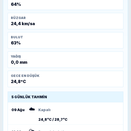
64%
RÜZGAR
24,4 km/sa
BULUT
63%
YAĞIŞ
0,0 mm
GECE EN DÜŞÜK
24,8°C
5 GÜNLÜK TAHMIN
☁️
09 Ağu
Kapalı
24,8°C / 28,7°C