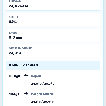
RÜZGAR
24,4 km/sa
BULUT
63%
YAĞIŞ
0,0 mm
GECE EN DÜŞÜK
24,8°C
5 GÜNLÜK TAHMIN
☁️
09 Ağu
Kapalı
24,8°C / 28,7°C
🌤️
10 Ağu
Parçalı bulutlu
24,1°C / 29,6°C