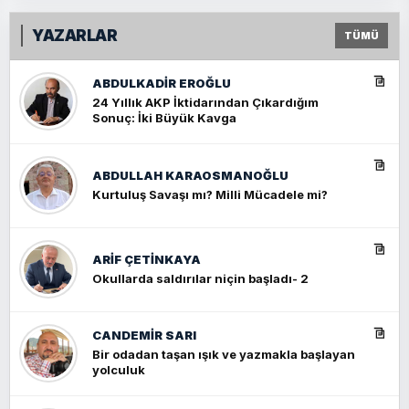
YAZARLAR
TÜMÜ
ABDULKADIR EROĞLU
24 Yıllık AKP İktidarından Çıkardığım
Sonuç: İki Büyük Kavga
ABDULLAH KARAOSMANOĞLU
Kurtuluş Savaşı mı? Milli Mücadele mi?
ARIF ÇETİNKAYA
Okullarda saldırılar niçin başladı- 2
CANDEMIR SARI
Bir odadan taşan ışık ve yazmakla başlayan
yolculuk