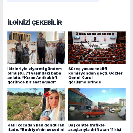
İLGİNİZİ ÇEKEBİLİR
İkizleriyle ziyareti gündem
Süreç yasası teklifi
olmuştu. 71 yaşındaki baba
komisyondan geçti. Gözler
anlattı. “Kızım Anıtkabir’i
Genel Kurul
görünce bir saat ağladı”
görüşmelerinde
Katil kocadan kan donduran
Başkentte trafikte
ifade. “Bedriye’nin cesedini
araçlarıyla drift atan 11 kişi