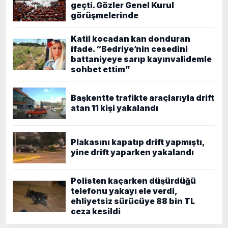
geçti. Gözler Genel Kurul
görüşmelerinde
Katil kocadan kan donduran
ifade. “Bedriye’nin cesedini
battaniyeye sarıp kayınvalidemle
sohbet ettim”
Başkentte trafikte araçlarıyla drift
atan 11 kişi yakalandı
Plakasını kapatıp drift yapmıştı,
yine drift yaparken yakalandı
Polisten kaçarken düşürdüğü
telefonu yakayı ele verdi,
ehliyetsiz sürücüye 88 bin TL
ceza kesildi