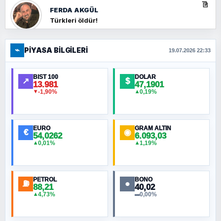
FERDA AKGÜL
Türkleri öldür!
⌁
PIYASA BILGILERI
FERHAT BÜYÜKKALKAN
19.07.2026 22:33
Ankara Zirvesi: NATO Toplantısı mı, Yeni
Ortadoğu Haritasının Provası mı?
BIST 100
DOLAR
↗
$
13.981
47,1901
-1,90%
0,19%
▼
▲
HÜSEYIN MÜMTAZ BAYAZITOĞLU
Hilâl Bıyık, Kara Kalpak
EURO
GRAM ALTIN
€
◉
54,0262
6.093,03
0,01%
1,19%
▲
▲
MURAT ÖZKAN
Toplumdaki Ur: Kesin İnançlılar
PETROL
BONO
⛽
●
88,21
40,02
NURETTIN BÖLÜK
4,73%
0,00%
▲
▬
Şura suresi 10. Ayet