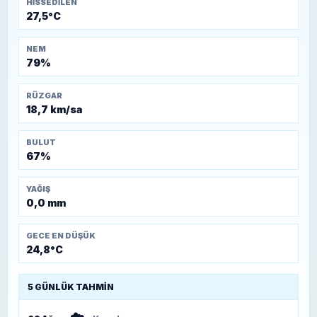
HISSEDILEN
27,5°C
NEM
79%
RÜZGAR
18,7 km/sa
BULUT
67%
YAĞIŞ
0,0 mm
GECE EN DÜŞÜK
24,8°C
5 GÜNLÜK TAHMIN
☁️