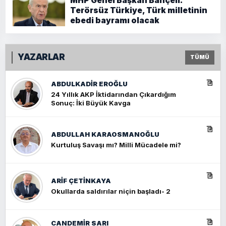
MHP Genel Başkan Bahçeli:
Terörsüz Türkiye, Türk milletinin
ebedi bayramı olacak
YAZARLAR
TÜMÜ
ABDULKADIR EROĞLU
24 Yıllık AKP İktidarından Çıkardığım
Sonuç: İki Büyük Kavga
ABDULLAH KARAOSMANOĞLU
Kurtuluş Savaşı mı? Milli Mücadele mi?
ARIF ÇETİNKAYA
Okullarda saldırılar niçin başladı- 2
CANDEMIR SARI