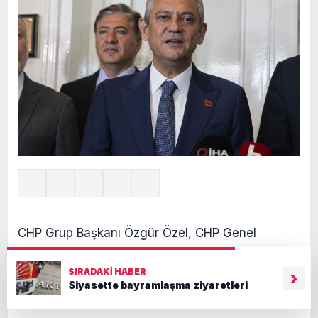
CHP Grup Başkanı Özgür Özel, CHP Genel
Başkanı Kemal Kılıçdaroğlu’nun olağanüstü
SIRADAKI HABER
kurultay sürecine ilişkin açıklamalarına yanıt
›
Siyasette bayramlaşma ziyaretleri
verdi.