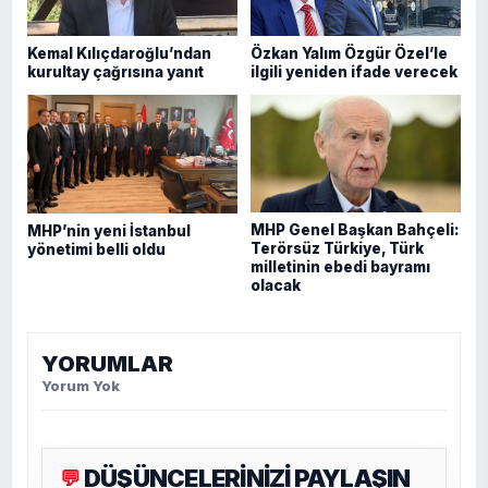
Kemal Kılıçdaroğlu’ndan
Özkan Yalım Özgür Özel’le
kurultay çağrısına yanıt
ilgili yeniden ifade verecek
MHP Genel Başkan Bahçeli:
MHP’nin yeni İstanbul
Terörsüz Türkiye, Türk
yönetimi belli oldu
milletinin ebedi bayramı
olacak
YORUMLAR
Yorum Yok
DÜŞÜNCELERİNİZİ PAYLAŞIN
💬