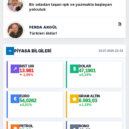
Bir odadan taşan ışık ve yazmakla başlayan
yolculuk
FERDA AKGÜL
Türkleri öldür!
⌁
PIYASA BILGILERI
FERHAT BÜYÜKKALKAN
19.07.2026 22:33
Ankara Zirvesi: NATO Toplantısı mı, Yeni
Ortadoğu Haritasının Provası mı?
BIST 100
DOLAR
↗
$
13.981
47,1901
-1,90%
0,19%
▼
▲
HÜSEYIN MÜMTAZ BAYAZITOĞLU
Hilâl Bıyık, Kara Kalpak
EURO
GRAM ALTIN
€
◉
54,0262
6.093,03
0,01%
1,19%
▲
▲
MURAT ÖZKAN
Toplumdaki Ur: Kesin İnançlılar
PETROL
BONO
⛽
●