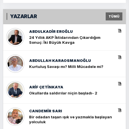
YAZARLAR
TÜMÜ
ABDULKADIR EROĞLU
24 Yıllık AKP İktidarından Çıkardığım
Sonuç: İki Büyük Kavga
ABDULLAH KARAOSMANOĞLU
Kurtuluş Savaşı mı? Milli Mücadele mi?
ARIF ÇETİNKAYA
Okullarda saldırılar niçin başladı- 2
CANDEMIR SARI
Bir odadan taşan ışık ve yazmakla başlayan
yolculuk