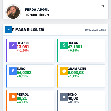
FERDA AKGÜL
Türkleri öldür!
⌁
PIYASA BILGILERI
FERHAT BÜYÜKKALKAN
19.07.2026 22:33
Ankara Zirvesi: NATO Toplantısı mı, Yeni
Ortadoğu Haritasının Provası mı?
BIST 100
DOLAR
↗
$
13.981
47,1901
-1,90%
0,19%
▼
▲
HÜSEYIN MÜMTAZ BAYAZITOĞLU
Hilâl Bıyık, Kara Kalpak
EURO
GRAM ALTIN
€
◉
54,0262
6.093,03
0,01%
1,19%
▲
▲
MURAT ÖZKAN
Toplumdaki Ur: Kesin İnançlılar
PETROL
BONO
⛽
●
88,21
40,02
NURETTIN BÖLÜK
4,73%
0,00%
▲
▬
Şura suresi 10. Ayet