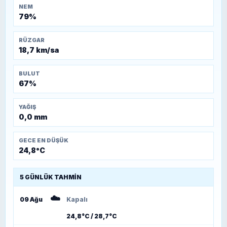
NEM
79%
RÜZGAR
18,7 km/sa
BULUT
67%
YAĞIŞ
0,0 mm
GECE EN DÜŞÜK
24,8°C
5 GÜNLÜK TAHMIN
☁️
09 Ağu
Kapalı
24,8°C / 28,7°C