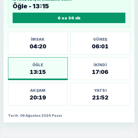
Öğle - 13:15
6 sa 36 dk
İMSAK
GÜNEŞ
04:20
06:01
ÖĞLE
İKINDI
13:15
17:06
AKŞAM
YATSI
20:19
21:52
Tarih: 09 Ağustos 2026 Pazar