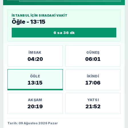
İSTANBUL
IÇIN SIRADAKI VAKIT
Öğle - 13:15
6 sa 36 dk
İMSAK
GÜNEŞ
04:20
06:01
ÖĞLE
İKINDI
13:15
17:06
AKŞAM
YATSI
20:19
21:52
Tarih: 09 Ağustos 2026 Pazar