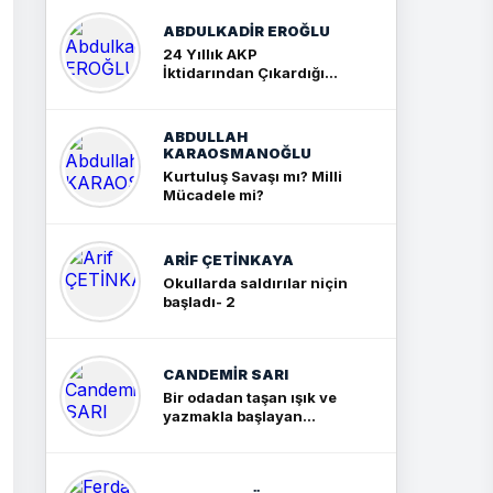
ABDULKADIR EROĞLU
24 Yıllık AKP
İktidarından Çıkardığım
Sonuç: İki Büyük Kavga
ABDULLAH
KARAOSMANOĞLU
Kurtuluş Savaşı mı? Milli
Mücadele mi?
ARIF ÇETİNKAYA
Okullarda saldırılar niçin
başladı- 2
CANDEMIR SARI
Bir odadan taşan ışık ve
yazmakla başlayan
yolculuk