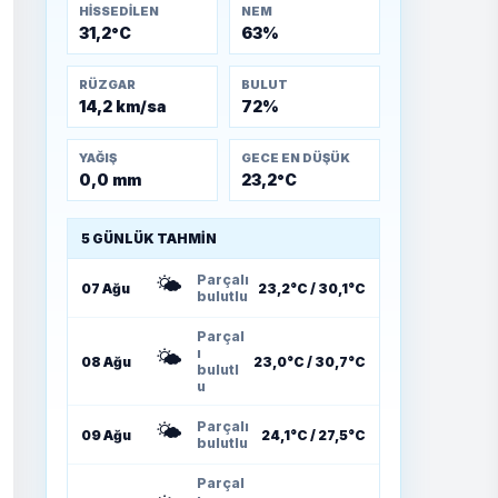
HISSEDILEN
NEM
31,2°C
63%
RÜZGAR
BULUT
14,2 km/sa
72%
YAĞIŞ
GECE EN DÜŞÜK
0,0 mm
23,2°C
5 GÜNLÜK TAHMIN
🌤️
Parçalı
07 Ağu
23,2°C / 30,1°C
bulutlu
Parçal
🌤️
ı
08 Ağu
23,0°C / 30,7°C
bulutl
u
🌤️
Parçalı
09 Ağu
24,1°C / 27,5°C
bulutlu
Parçal