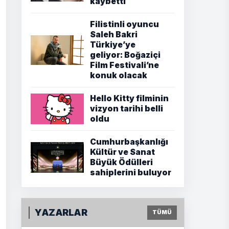
kaybetti
Filistinli oyuncu
Saleh Bakri
Türkiye’ye
geliyor: Boğaziçi
Film Festivali’ne
konuk olacak
Hello Kitty filminin
vizyon tarihi belli
oldu
Cumhurbaşkanlığı
Kültür ve Sanat
Büyük Ödülleri
sahiplerini buluyor
YAZARLAR
TÜMÜ