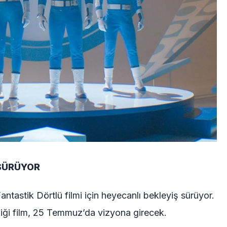
 SÜRÜYOR
ntastik Dörtlü filmi için heyecanlı bekleyiş sürüyor.
iği film, 25 Temmuz’da vizyona girecek.