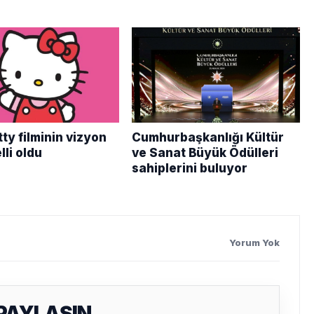
tty filminin vizyon
Cumhurbaşkanlığı Kültür
lli oldu
ve Sanat Büyük Ödülleri
sahiplerini buluyor
Yorum Yok
 PAYLAŞIN