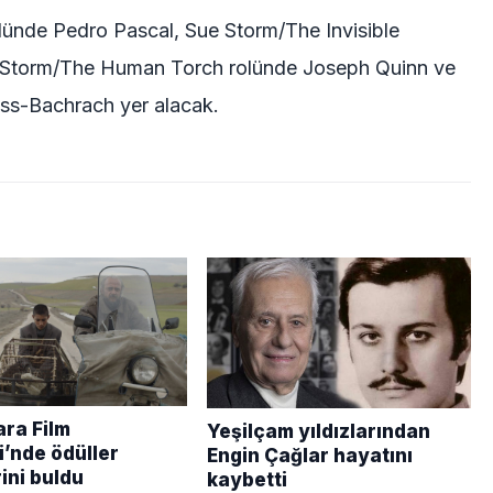
olünde Pedro Pascal, Sue Storm/The Invisible
 Storm/The Human Torch rolünde Joseph Quinn ve
s-Bachrach yer alacak.
ara Film
Yeşilçam yıldızlarından
i’nde ödüller
Engin Çağlar hayatını
ini buldu
kaybetti