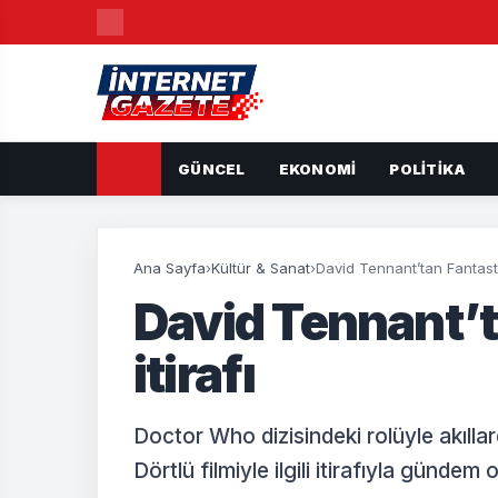
GÜNCEL
EKONOMI
POLITIKA
Ana Sayfa
›
Kültür & Sanat
›
David Tennant’tan Fantastik
David Tennant’t
itirafı
Doctor Who dizisindeki rolüyle akıll
Dörtlü filmiyle ilgili itirafıyla gündem 