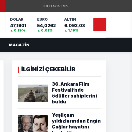
Bizi Takip Edin
DOLAR
EURO
ALTIN
47,1901
54,0262
6.093,03
%
▲ 0,19%
▲ 0,01%
▲ 1,19%
MAGAZIN
İLGİNİZİ ÇEKEBİLİR
36. Ankara Film
Festivali’nde
ödüller sahiplerini
buldu
Yeşilçam
yıldızlarından Engin
Çağlar hayatını