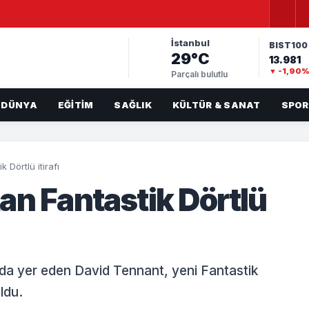
İstanbul
BIST100
29°C
13.981
▼ -1,90
Parçalı bulutlu
DÜNYA
EĞITIM
SAĞLIK
KÜLTÜR & SANAT
SPOR
 Dörtlü itirafı
an Fantastik Dörtlü
arda yer eden David Tennant, yeni Fantastik
oldu.