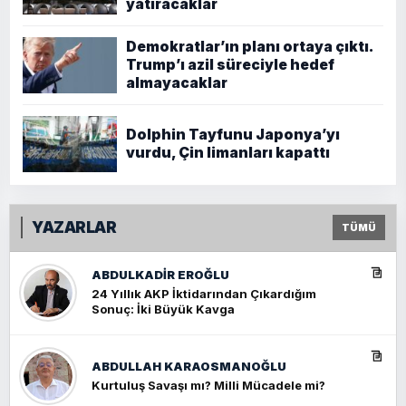
yatıracaklar
Demokratlar’ın planı ortaya çıktı.
Trump’ı azil süreciyle hedef
almayacaklar
Dolphin Tayfunu Japonya’yı
vurdu, Çin limanları kapattı
YAZARLAR
TÜMÜ
ABDULKADIR EROĞLU
24 Yıllık AKP İktidarından Çıkardığım
Sonuç: İki Büyük Kavga
ABDULLAH KARAOSMANOĞLU
Kurtuluş Savaşı mı? Milli Mücadele mi?