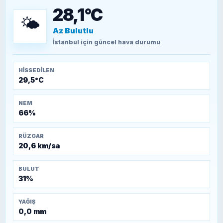
döşendi?
28,1°C
🌤️
Az Bulutlu
TEOMAN ALPASLAN
Kütahya-Eskişehir Muharebeleri (10-24
İstanbul
için güncel hava durumu
Temmuz 1921)
HISSEDILEN
29,5°C
NEM
66%
RÜZGAR
20,6 km/sa
BULUT
31%
YAĞIŞ
0,0 mm