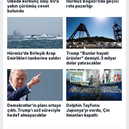
Ülkede korkunç olay. 60’a
Hürmüz Boğazı’nda geçici
yakın çürümüş ceset
rota pazarlığı
bulundu
Hürmüz’de Birleşik Arap
Trump “Bunlar hayati
Emirlikleri tankerine saldırı
ürünler” demişti. 3 milyar
dolar yatıracaklar
Demokratlar’ın planı ortaya
Dolphin Tayfunu
çıktı. Trump’ı azil süreciyle
Japonya’yı vurdu, Çin
hedef almayacaklar
limanları kapattı