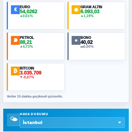
EURO
GRAM ALTIN
€
◉
54,0262
6.093,03
0,01%
1,19%
▲
▲
MURAT ÖZKAN
Toplumdaki Ur: Kesin İnançlılar
PETROL
BONO
⛽
●
88,21
40,02
NURETTIN BÖLÜK
4,73%
0,00%
▲
▬
Şura suresi 10. Ayet
BITCOIN
ORHAN KILIÇOĞLU
₿
3.035.709
Fahişeye beyinli bir müstevli alçağına
-0,07%
▼
cevabımdır
Veriler 15 dakika geçikmeli gösterilir.
SAVAŞ ŞAHİN
Yazara ait yazı bulunamadı
HAVA DURUMU
🌤️
SEYFULLAH ÇİÇEK
15 Temmuz’a giden yolun taşları nasıl