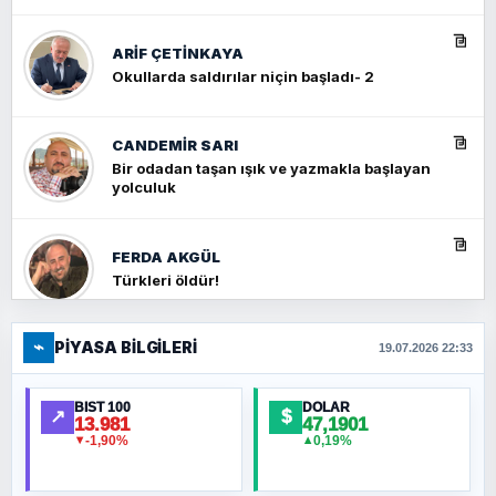
ARIF ÇETİNKAYA
Okullarda saldırılar niçin başladı- 2
CANDEMIR SARI
Bir odadan taşan ışık ve yazmakla başlayan
yolculuk
FERDA AKGÜL
Türkleri öldür!
⌁
PIYASA BILGILERI
FERHAT BÜYÜKKALKAN
19.07.2026 22:33
Ankara Zirvesi: NATO Toplantısı mı, Yeni
Ortadoğu Haritasının Provası mı?
BIST 100
DOLAR
↗
$
13.981
47,1901
-1,90%
0,19%
▼
▲
HÜSEYIN MÜMTAZ BAYAZITOĞLU
Hilâl Bıyık, Kara Kalpak