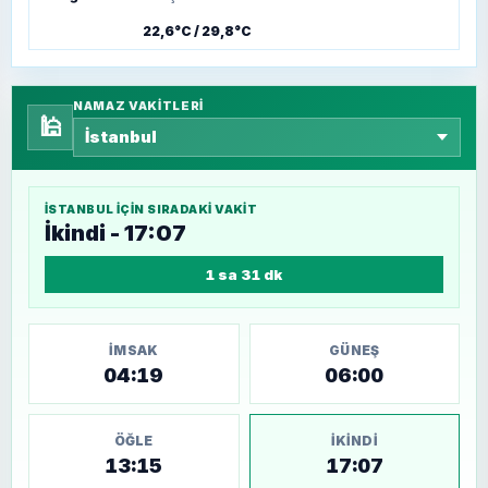
22,6°C / 29,8°C
NAMAZ VAKITLERI
🕌
İSTANBUL
IÇIN SIRADAKI VAKIT
İkindi - 17:07
1 sa 31 dk
İMSAK
GÜNEŞ
04:19
06:00
ÖĞLE
İKINDI
13:15
17:07