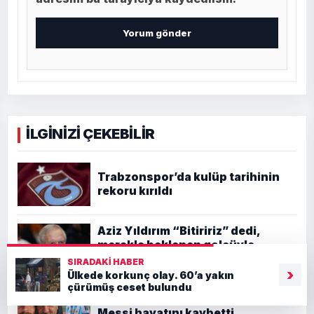
İLGİNİZİ ÇEKEBİLİR
Trabzonspor’da kulüp tarihinin
rekoru kırıldı
Aziz Yıldırım “Bitiririz” dedi,
merakla beklenen golcüyle
anlaşmaya varıldı
SIRADAKI HABER
›
Ülkede korkunç olay. 60’a yakın
çürümüş ceset bulundu
Lionel Messi’nin acı günü. Jorge
Messi hayatını kaybetti