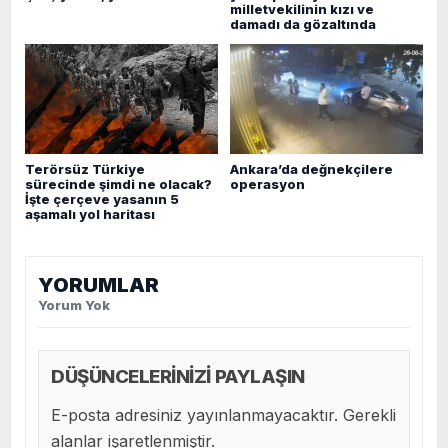
milletvekilinin kızı ve
damadı da gözaltında
Terörsüz Türkiye
Ankara’da değnekçilere
sürecinde şimdi ne olacak?
operasyon
İşte çerçeve yasanın 5
aşamalı yol haritası
YORUMLAR
Yorum Yok
DÜŞÜNCELERİNİZİ PAYLAŞIN
E-posta adresiniz yayınlanmayacaktır. Gerekli
alanlar işaretlenmiştir.