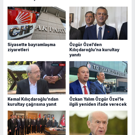
Siyasette bayramlaşma
Özgür Özel’den
ziyaretleri
Kılıçdaroğlu’na kurultay
yanıtı
Kemal Kılıçdaroğlu’ndan
Özkan Yalım Özgür Özel’le
kurultay çağrısına yanıt
ilgili yeniden ifade verecek