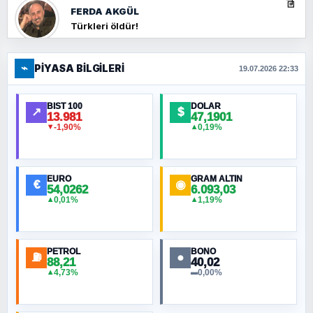
FERDA AKGÜL
Türkleri öldür!
⌁
PIYASA BILGILERI
FERHAT BÜYÜKKALKAN
19.07.2026 22:33
Ankara Zirvesi: NATO Toplantısı mı, Yeni
Ortadoğu Haritasının Provası mı?
BIST 100
DOLAR
↗
$
13.981
47,1901
-1,90%
0,19%
▼
▲
HÜSEYIN MÜMTAZ BAYAZITOĞLU
Hilâl Bıyık, Kara Kalpak
EURO
GRAM ALTIN
€
◉
54,0262
6.093,03
0,01%
1,19%
▲
▲
MURAT ÖZKAN
Toplumdaki Ur: Kesin İnançlılar
PETROL
BONO
⛽
●
88,21
40,02
NURETTIN BÖLÜK
4,73%
0,00%
▲
▬
Şura suresi 10. Ayet