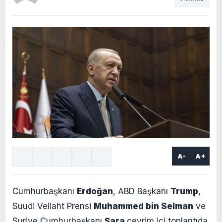
A-
A+
Cumhurbaşkanı
Erdoğan
, ABD Başkanı
Trump
,
Suudi Veliaht Prensi
Muhammed bin Selman
ve
Suriye Cumhurbaşkanı
Şara
çevrim içi toplantıda