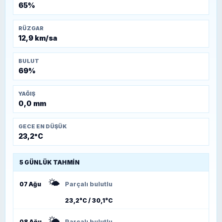
65%
RÜZGAR
12,9 km/sa
BULUT
69%
YAĞIŞ
0,0 mm
GECE EN DÜŞÜK
23,2°C
5 GÜNLÜK TAHMIN
🌤️
07 Ağu
Parçalı bulutlu
23,2°C / 30,1°C
🌤️
08 Ağu
Parçalı bulutlu