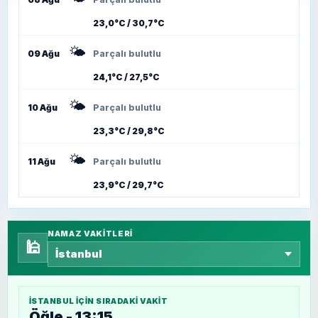
23,0°C / 30,7°C
🌤️
09 Ağu
Parçalı bulutlu
24,1°C / 27,5°C
🌤️
10 Ağu
Parçalı bulutlu
23,3°C / 29,8°C
🌤️
11 Ağu
Parçalı bulutlu
23,9°C / 29,7°C
NAMAZ VAKITLERI
🕌
İSTANBUL
IÇIN SIRADAKI VAKIT
Öğle - 13:15