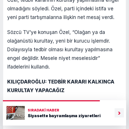
olmadığını söyledi. Özel, parti içindeki istifa ve
yeni parti tartışmalarına ilişkin net mesaj verdi.
Sözcü TV’ye konuşan Özel, “Olağan ya da
olağanüstü kurultay, yeni bir kurucu işlemdir.
Dolayısıyla tedbir olması kurultay yapılmasına
engel değildir. Mesele niyet meselesidir”
ifadelerini kullandı.
KILIÇDAROĞLU: TEDBİR KARARI KALKINCA
KURULTAY YAPACAĞIZ
Yargı kararı ile CHP Genel Başkanlığı görevine
SIRADAKI HABER
›
getirilen Kemal Kılıçdaroğlu, “Kurultay ne zaman
Siyasette bayramlaşma ziyaretleri
yapılacak?” sorusuna “Tedbir kararı kalkınca