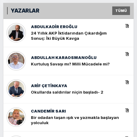
YAZARLAR
TÜMÜ
ABDULKADIR EROĞLU
24 Yıllık AKP İktidarından Çıkardığım
Sonuç: İki Büyük Kavga
ABDULLAH KARAOSMANOĞLU
Kurtuluş Savaşı mı? Milli Mücadele mi?
ARIF ÇETİNKAYA
Okullarda saldırılar niçin başladı- 2
CANDEMIR SARI
Bir odadan taşan ışık ve yazmakla başlayan
yolculuk