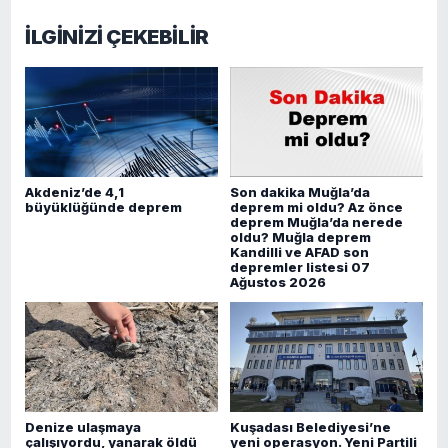
İLGİNİZİ ÇEKEBİLİR
Akdeniz’de 4,1
Son dakika Muğla’da
büyüklüğünde deprem
deprem mi oldu? Az önce
deprem Muğla’da nerede
oldu? Muğla deprem
Kandilli ve AFAD son
depremler listesi 07
Ağustos 2026
Denize ulaşmaya
Kuşadası Belediyesi’ne
çalışıyordu, yanarak öldü
yeni operasyon. Yeni Partili