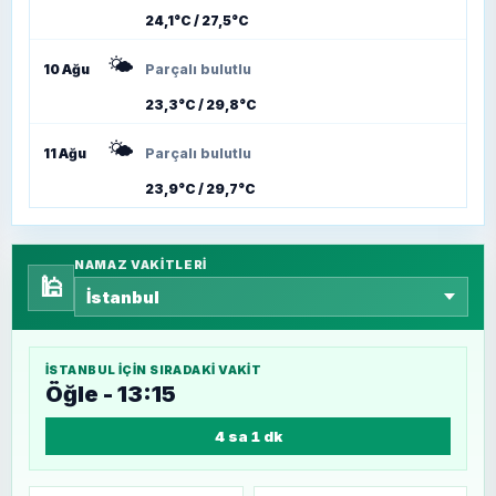
24,1°C / 27,5°C
🌤️
10 Ağu
Parçalı bulutlu
23,3°C / 29,8°C
🌤️
11 Ağu
Parçalı bulutlu
23,9°C / 29,7°C
NAMAZ VAKITLERI
🕌
İSTANBUL
IÇIN SIRADAKI VAKIT
Öğle - 13:15
4 sa 1 dk