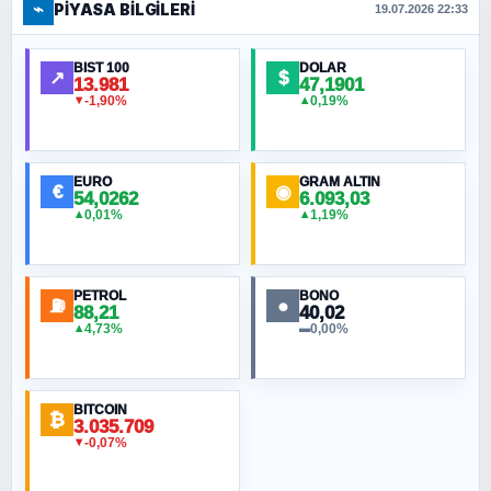
⌁
PIYASA BILGILERI
FERHAT BÜYÜKKALKAN
19.07.2026 22:33
Ankara Zirvesi: NATO Toplantısı mı, Yeni
Ortadoğu Haritasının Provası mı?
BIST 100
DOLAR
↗
$
13.981
47,1901
-1,90%
0,19%
▼
▲
HÜSEYIN MÜMTAZ BAYAZITOĞLU
Hilâl Bıyık, Kara Kalpak
EURO
GRAM ALTIN
€
◉
54,0262
6.093,03
0,01%
1,19%
▲
▲
MURAT ÖZKAN
Toplumdaki Ur: Kesin İnançlılar
PETROL
BONO
⛽
●
88,21
40,02
NURETTIN BÖLÜK
4,73%
0,00%
▲
▬
Şura suresi 10. Ayet
BITCOIN
ORHAN KILIÇOĞLU
₿
3.035.709
Fahişeye beyinli bir müstevli alçağına
-0,07%
▼
cevabımdır