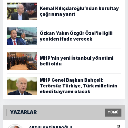
Kemal Kılıçdaroğlu’ndan kurultay
çağrısına yanıt
Özkan Yalım Özgür Özel’le ilgili
yeniden ifade verecek
MHP’nin yeni İstanbul yönetimi
belli oldu
MHP Genel Başkan Bahçeli:
Terörsüz Türkiye, Türk milletinin
ebedi bayramı olacak
YAZARLAR
TÜMÜ
ABDULKADIR EROĞLU