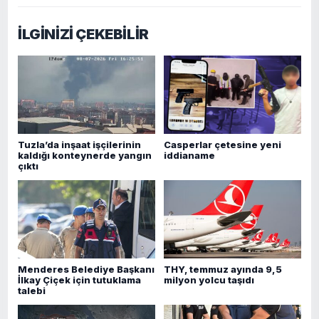
İLGİNİZİ ÇEKEBİLİR
Tuzla’da inşaat işçilerinin
Casperlar çetesine yeni
kaldığı konteynerde yangın
iddianame
çıktı
Menderes Belediye Başkanı
THY, temmuz ayında 9,5
İlkay Çiçek için tutuklama
milyon yolcu taşıdı
talebi