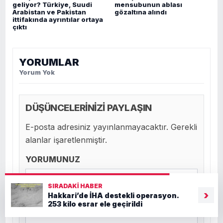
geliyor? Türkiye, Suudi
mensubunun ablası
Arabistan ve Pakistan
gözaltına alındı
ittifakında ayrıntılar ortaya
çıktı
YORUMLAR
Yorum Yok
DÜŞÜNCELERİNİZİ PAYLAŞIN
E-posta adresiniz yayınlanmayacaktır. Gerekli
alanlar işaretlenmiştir.
YORUMUNUZ
SIRADAKI HABER
›
Hakkari’de İHA destekli operasyon.
253 kilo esrar ele geçirildi