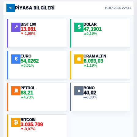
⌁
PIYASA BILGILERI
FERHAT BÜYÜKKALKAN
19.07.2026 22:33
Ankara Zirvesi: NATO Toplantısı mı, Yeni
Ortadoğu Haritasının Provası mı?
BIST 100
DOLAR
↗
$
13.981
47,1901
-1,90%
0,19%
▼
▲
HÜSEYIN MÜMTAZ BAYAZITOĞLU
Hilâl Bıyık, Kara Kalpak
EURO
GRAM ALTIN
€
◉
54,0262
6.093,03
0,01%
1,19%
▲
▲
MURAT ÖZKAN
Toplumdaki Ur: Kesin İnançlılar
PETROL
BONO
⛽
●
88,21
40,02
NURETTIN BÖLÜK
4,73%
0,00%
▲
▬
Şura suresi 10. Ayet
BITCOIN
ORHAN KILIÇOĞLU
₿
3.035.709
Fahişeye beyinli bir müstevli alçağına
-0,07%
▼
cevabımdır