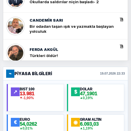
Okullarda saldırılar niçin başladı- 2
CANDEMIR SARI
Bir odadan taşan ışık ve yazmakla başlayan
yolculuk
FERDA AKGÜL
Türkleri öldür!
⌁
PIYASA BILGILERI
FERHAT BÜYÜKKALKAN
19.07.2026 22:33
Ankara Zirvesi: NATO Toplantısı mı, Yeni
Ortadoğu Haritasının Provası mı?
BIST 100
DOLAR
↗
$
13.981
47,1901
-1,90%
0,19%
▼
▲
HÜSEYIN MÜMTAZ BAYAZITOĞLU
Hilâl Bıyık, Kara Kalpak
EURO
GRAM ALTIN
€
◉
54,0262
6.093,03
0,01%
1,19%
▲
▲
MURAT ÖZKAN