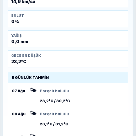
14,6 km/sa
BULUT
0%
YAĞIŞ
0,0 mm
GECE EN DÜŞÜK
23,2°C
5 GÜNLÜK TAHMIN
🌤️
07 Ağu
Parçalı bulutlu
23,2°C / 30,2°C
🌤️
08 Ağu
Parçalı bulutlu
23,1°C / 31,2°C