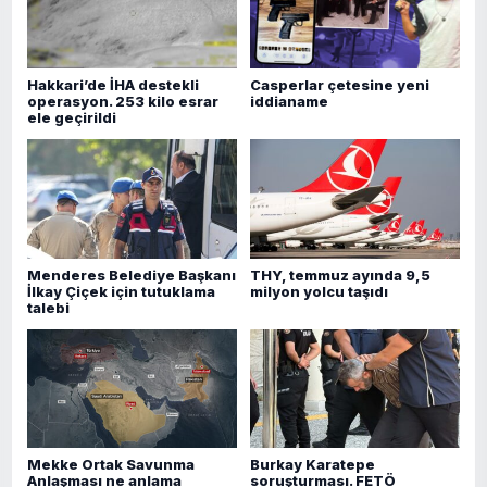
Hakkari’de İHA destekli
Casperlar çetesine yeni
operasyon. 253 kilo esrar
iddianame
ele geçirildi
Menderes Belediye Başkanı
THY, temmuz ayında 9,5
İlkay Çiçek için tutuklama
milyon yolcu taşıdı
talebi
Mekke Ortak Savunma
Burkay Karatepe
Anlaşması ne anlama
soruşturması. FETÖ