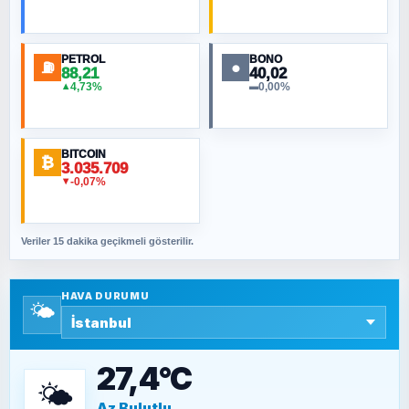
Toplumdaki Ur: Kesin İnançlılar
PETROL
BONO
⛽
●
88,21
40,02
NURETTIN BÖLÜK
4,73%
0,00%
▲
▬
Şura suresi 10. Ayet
BITCOIN
ORHAN KILIÇOĞLU
₿
3.035.709
Fahişeye beyinli bir müstevli alçağına
-0,07%
▼
cevabımdır
Veriler 15 dakika geçikmeli gösterilir.
SAVAŞ ŞAHİN
Yazara ait yazı bulunamadı
HAVA DURUMU
🌤️
SEYFULLAH ÇİÇEK
15 Temmuz’a giden yolun taşları nasıl
döşendi?
27,4°C
🌤️
Az Bulutlu