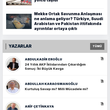
yolcu taşıdı
Mekke Ortak Savunma Anlaşması
ne anlama geliyor? Türkiye, Suudi
Arabistan ve Pakistan ittifakında
ayrıntılar ortaya çıktı
YAZARLAR
TÜMÜ
ABDULKADIR EROĞLU
24 Yıllık AKP İktidarından Çıkardığım
Sonuç: İki Büyük Kavga
ABDULLAH KARAOSMANOĞLU
Kurtuluş Savaşı mı? Milli Mücadele mi?
ARIF ÇETİNKAYA