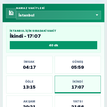
NAMAZ VAKITLERI
🕌
İSTANBUL
IÇIN SIRADAKI VAKIT
İkindi - 17:07
40 dk
İMSAK
GÜNEŞ
04:17
05:59
ÖĞLE
İKINDI
13:15
17:07
AKŞAM
YATSI
20:21
21:56