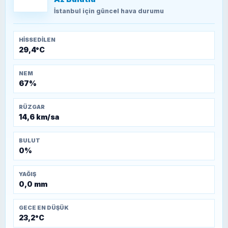
TEOMAN ALPASLAN
Kütahya-Eskişehir Muharebeleri (10-24
İstanbul
için güncel hava durumu
Temmuz 1921)
HISSEDILEN
29,4°C
NEM
67%
RÜZGAR
14,6 km/sa
BULUT
0%
YAĞIŞ
0,0 mm
GECE EN DÜŞÜK
23,2°C