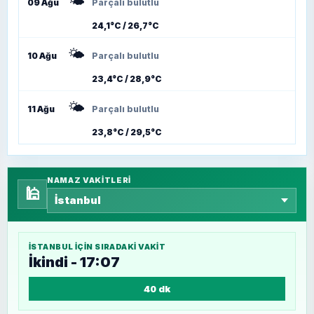
🌤️
09 Ağu
Parçalı bulutlu
24,1°C / 26,7°C
🌤️
10 Ağu
Parçalı bulutlu
23,4°C / 28,9°C
🌤️
11 Ağu
Parçalı bulutlu
23,8°C / 29,5°C
NAMAZ VAKITLERI
🕌
İSTANBUL
IÇIN SIRADAKI VAKIT
İkindi - 17:07
40 dk