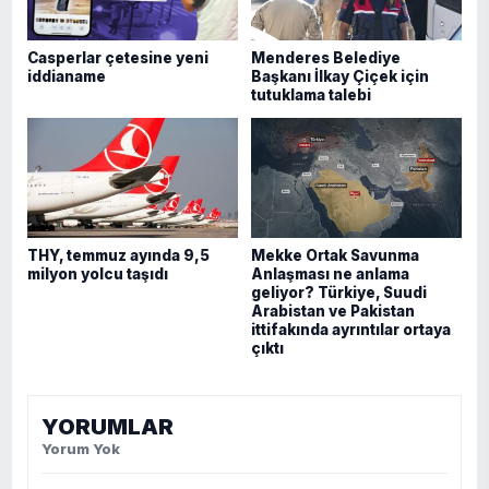
Casperlar çetesine yeni
Menderes Belediye
iddianame
Başkanı İlkay Çiçek için
tutuklama talebi
THY, temmuz ayında 9,5
Mekke Ortak Savunma
milyon yolcu taşıdı
Anlaşması ne anlama
geliyor? Türkiye, Suudi
Arabistan ve Pakistan
ittifakında ayrıntılar ortaya
çıktı
YORUMLAR
Yorum Yok