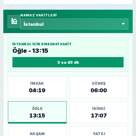
NAMAZ VAKITLERI
🕌
İSTANBUL
IÇIN SIRADAKI VAKIT
Öğle - 13:15
3 sa 45 dk
İMSAK
GÜNEŞ
04:19
06:00
ÖĞLE
İKINDI
13:15
17:07
AKŞAM
YATSI