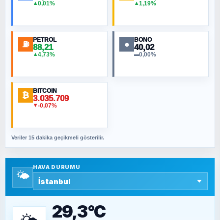
0,01%
1,19%
▲
▲
MURAT ÖZKAN
Toplumdaki Ur: Kesin İnançlılar
PETROL
BONO
⛽
●
88,21
40,02
NURETTIN BÖLÜK
4,73%
0,00%
▲
▬
Şura suresi 10. Ayet
BITCOIN
ORHAN KILIÇOĞLU
₿
3.035.709
Fahişeye beyinli bir müstevli alçağına
-0,07%
▼
cevabımdır
Veriler 15 dakika geçikmeli gösterilir.
SAVAŞ ŞAHİN
Yazara ait yazı bulunamadı
HAVA DURUMU
🌤️
SEYFULLAH ÇİÇEK
15 Temmuz’a giden yolun taşları nasıl
döşendi?
29,3°C