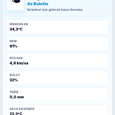
🌤️
Az Bulutlu
TEOMAN ALPASLAN
Kütahya-Eskişehir Muharebeleri (10-24
İstanbul
için güncel hava durumu
Temmuz 1921)
HISSEDILEN
34,3°C
NEM
61%
RÜZGAR
4,6 km/sa
BULUT
32%
YAĞIŞ
0,0 mm
GECE EN DÜŞÜK
23,3°C