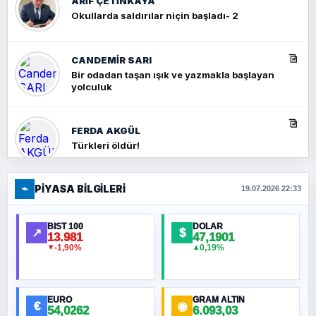
ARIF ÇETİNKAYA
Okullarda saldırılar niçin başladı- 2
CANDEMIR SARI
Bir odadan taşan ışık ve yazmakla başlayan
yolculuk
FERDA AKGÜL
Türkleri öldür!
⌁
PIYASA BILGILERI
FERHAT BÜYÜKKALKAN
19.07.2026 22:33
Ankara Zirvesi: NATO Toplantısı mı, Yeni
Ortadoğu Haritasının Provası mı?
BIST 100
DOLAR
↗
$
13.981
47,1901
-1,90%
0,19%
▼
▲
HÜSEYIN MÜMTAZ BAYAZITOĞLU
Hilâl Bıyık, Kara Kalpak
EURO
GRAM ALTIN
€
◉
54,0262
6.093,03