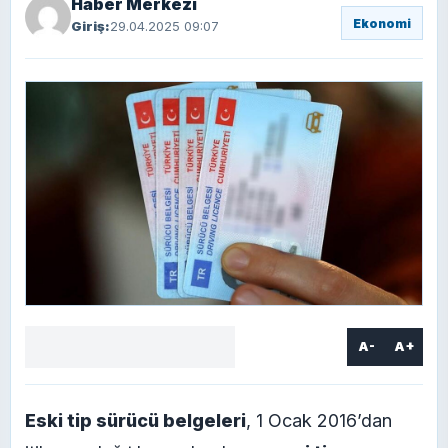
Haber Merkezi
Ekonomi
Giriş:
29.04.2025 09:07
A-
A+
Facebook
X
LinkedIn
WhatsApp
Yorum
yaz
Eski tip sürücü belgeleri
, 1 Ocak 2016’dan