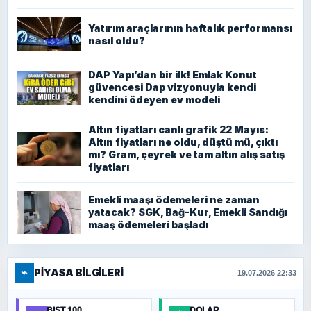
Yatırım araçlarının haftalık performansı
nasıl oldu?
DAP Yapı’dan bir ilk! Emlak Konut
güvencesi Dap vizyonuyla kendi
kendini ödeyen ev modeli
Altın fiyatları canlı grafik 22 Mayıs:
Altın fiyatları ne oldu, düştü mü, çıktı
mı? Gram, çeyrek ve tam altın alış satış
fiyatları
Emekli maaşı ödemeleri ne zaman
yatacak? SGK, Bağ-Kur, Emekli Sandığı
maaş ödemeleri başladı
⌁
PIYASA BILGILERI
19.07.2026 22:33
BIST 100
DOLAR