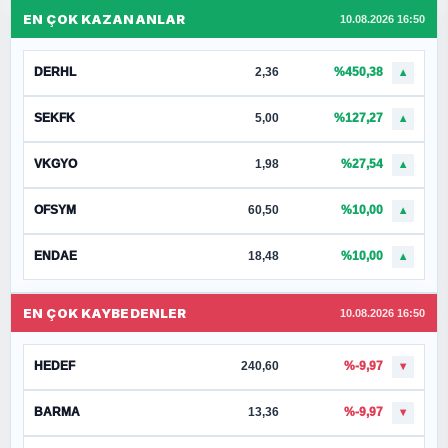
EN ÇOK KAZANANLAR
10.08.2026 16:50
DERHL
2,36
%450,38
▲
SEKFK
5,00
%127,27
▲
VKGYO
1,98
%27,54
▲
OFSYM
60,50
%10,00
▲
ENDAE
18,48
%10,00
▲
EN ÇOK KAYBEDENLER
10.08.2026 16:50
HEDEF
240,60
%-9,97
▼
BARMA
13,36
%-9,97
▼