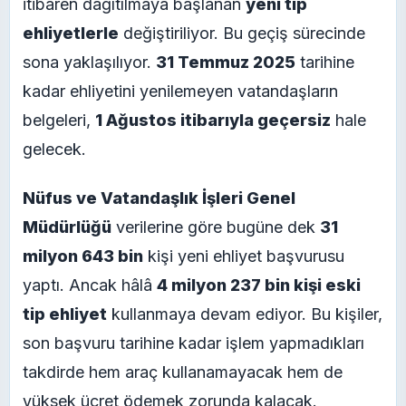
itibaren dağıtılmaya başlanan
yeni tip
ehliyetlerle
değiştiriliyor. Bu geçiş sürecinde
sona yaklaşılıyor.
31 Temmuz 2025
tarihine
kadar ehliyetini yenilemeyen vatandaşların
belgeleri,
1 Ağustos itibarıyla geçersiz
hale
gelecek.
Nüfus ve Vatandaşlık İşleri Genel
Müdürlüğü
verilerine göre bugüne dek
31
milyon 643 bin
kişi yeni ehliyet başvurusu
yaptı. Ancak hâlâ
4 milyon 237 bin kişi eski
tip ehliyet
kullanmaya devam ediyor. Bu kişiler,
son başvuru tarihine kadar işlem yapmadıkları
takdirde hem araç kullanamayacak hem de
yüksek ücret ödemek zorunda kalacak.