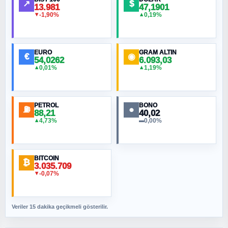
↗
$
13.981
47,1901
-1,90%
0,19%
▼
▲
EURO
GRAM ALTIN
€
◉
54,0262
6.093,03
0,01%
1,19%
▲
▲
PETROL
BONO
⛽
●
88,21
40,02
4,73%
0,00%
▲
▬
BITCOIN
₿
3.035.709
-0,07%
▼
Veriler 15 dakika geçikmeli gösterilir.