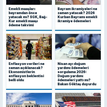
Emekli maaşları
Bayram ikramiyeleri ne
bayramdan önce
zaman yatacak? 2026
yatacak mı? SGK, Bağ-
Kurban Bayramı emekli
Kur emekli maaşı
ikramiye ödemeleri
ödeme takvimi
Enflasyon verileri ne
Nisan ayı doğum
zaman açıklanacak?
yardımı ödemeleri
Ekonomistlerin
sorgulama 2026:
enflasyon beklentisi
Doğum yardımı
belli oldu
ödemeleri yattı mı?
Bakan Göktaş duyurdu