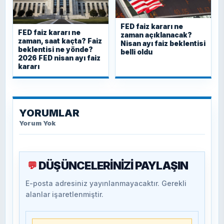
FED faiz kararı ne
FED faiz kararı ne
zaman açıklanacak?
zaman, saat kaçta? Faiz
Nisan ayı faiz beklentisi
beklentisi ne yönde?
belli oldu
2026 FED nisan ayı faiz
kararı
YORUMLAR
Yorum Yok
DÜŞÜNCELERİNİZİ PAYLAŞIN
💬
E-posta adresiniz yayınlanmayacaktır. Gerekli
alanlar işaretlenmiştir.