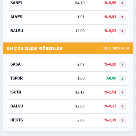
SANEL
64,70
%-9,95
▼
ALVES
1,91
%-9,91
▼
BALSU
12,00
%-9,23
▼
EN ÇOK İŞLEM GÖRENLER
10.08.2026 16:50
SASA
2,47
%-4,26
▼
TSPOR
1,05
%0,96
▲
ISCTR
12,17
%-1,54
▼
BALSU
12,00
%-9,23
▼
HEKTS
2,86
%-2,39
▼