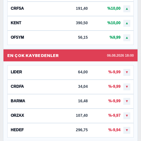
CRFSA
191,40
%10,00
▲
KENT
390,50
%10,00
▲
OFSYM
56,15
%9,99
▲
EN ÇOK KAYBEDENLER
06.08.2026 18:00
LIDER
64,00
%-9,99
▼
CRDFA
34,04
%-9,99
▼
BARMA
16,48
%-9,99
▼
ORZAX
107,40
%-9,97
▼
HEDEF
296,75
%-9,94
▼