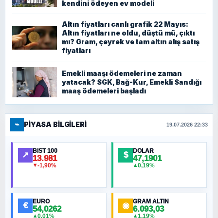
kendini ödeyen ev modeli
Altın fiyatları canlı grafik 22 Mayıs:
Altın fiyatları ne oldu, düştü mü, çıktı
mı? Gram, çeyrek ve tam altın alış satış
fiyatları
Emekli maaşı ödemeleri ne zaman
yatacak? SGK, Bağ-Kur, Emekli Sandığı
maaş ödemeleri başladı
⌁
PIYASA BILGILERI
19.07.2026 22:33
BIST 100
DOLAR
↗
$
13.981
47,1901
-1,90%
0,19%
▼
▲
EURO
GRAM ALTIN
€
◉
54,0262
6.093,03
0,01%
1,19%
▲
▲