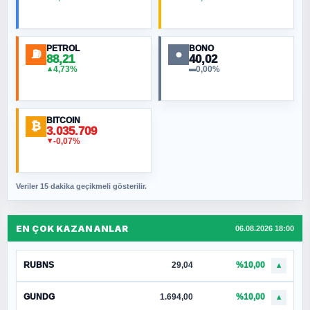
PETROL
BONO
⛽
●
88,21
40,02
4,73%
0,00%
▲
▬
BITCOIN
₿
3.035.709
-0,07%
▼
Veriler 15 dakika geçikmeli gösterilir.
EN ÇOK KAZANANLAR
06.08.2026 18:00
RUBNS
29,04
%10,00
▲
GUNDG
1.694,00
%10,00
▲