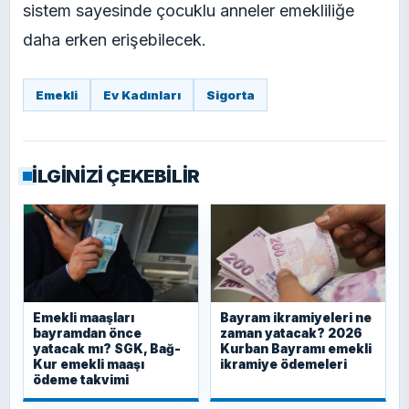
sistem sayesinde çocuklu anneler emekliliğe
daha erken erişebilecek.
Emekli
Ev Kadınları
Sigorta
İLGİNİZİ ÇEKEBİLİR
Emekli maaşları
Bayram ikramiyeleri ne
bayramdan önce
zaman yatacak? 2026
yatacak mı? SGK, Bağ-
Kurban Bayramı emekli
Kur emekli maaşı
ikramiye ödemeleri
ödeme takvimi