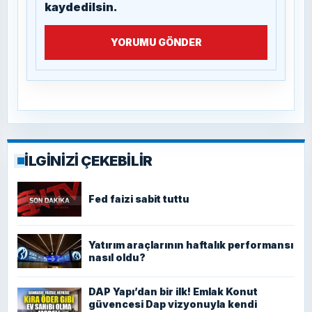
kaydedilsin.
YORUMU GÖNDER
İLGİNİZİ ÇEKEBİLİR
Fed faizi sabit tuttu
Yatırım araçlarının haftalık performansı
nasıl oldu?
DAP Yapı’dan bir ilk! Emlak Konut
güvencesi Dap vizyonuyla kendi