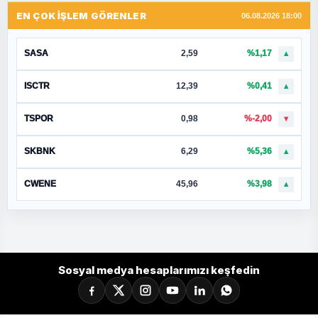
EN ÇOK İŞLEM GÖRENLER
06.08.2026 18:00
SASA
2,59
%1,17
▲
ISCTR
12,39
%0,41
▲
TSPOR
0,98
%-2,00
▼
SKBNK
6,29
%5,36
▲
CWENE
45,96
%3,98
▲
Sosyal medya hesaplarımızı keşfedin