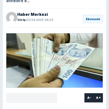
annelere e...
Haber Merkezi
Ekonomi
Giriş:
22.04.2025 06:23
A-
A+
Facebook
X
LinkedIn
WhatsApp
Yorum
yaz