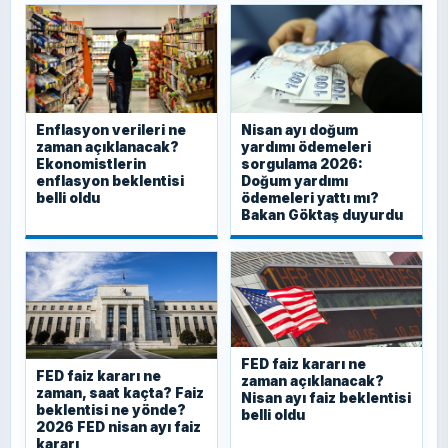
Enflasyon verileri ne
Nisan ayı doğum
zaman açıklanacak?
yardımı ödemeleri
Ekonomistlerin
sorgulama 2026:
enflasyon beklentisi
Doğum yardımı
belli oldu
ödemeleri yattı mı?
Bakan Göktaş duyurdu
FED faiz kararı ne
FED faiz kararı ne
zaman açıklanacak?
zaman, saat kaçta? Faiz
Nisan ayı faiz beklentisi
beklentisi ne yönde?
belli oldu
2026 FED nisan ayı faiz
kararı