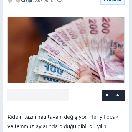
Giriş:
22.05.2025 05:22
A-
A+
Facebook
X
LinkedIn
WhatsApp
Yorum
yaz
Kıdem tazminatı tavanı değişiyor. Her yıl ocak
ve temmuz aylarında olduğu gibi, bu yılın