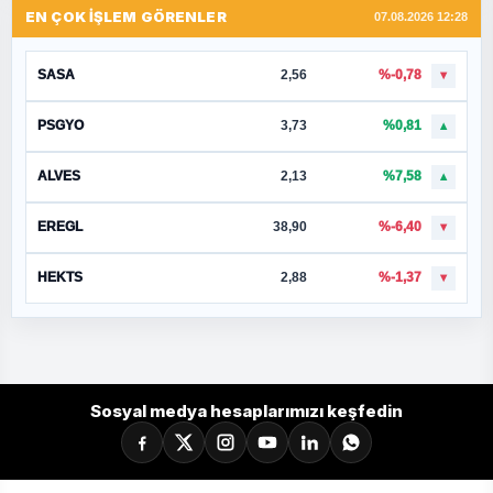
EN ÇOK İŞLEM GÖRENLER
07.08.2026 12:28
SASA
2,56
%-0,78
▼
PSGYO
3,73
%0,81
▲
ALVES
2,13
%7,58
▲
EREGL
38,90
%-6,40
▼
HEKTS
2,88
%-1,37
▼
Sosyal medya hesaplarımızı keşfedin