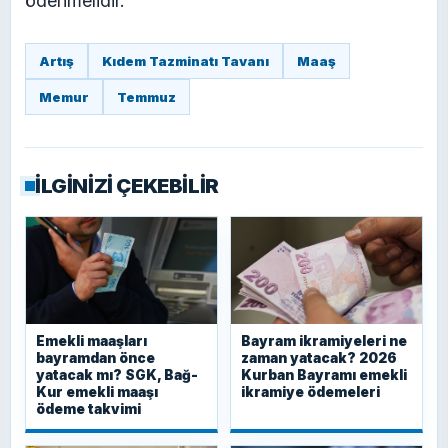
ödenmelidir.
Artış
Kıdem Tazminatı Tavanı
Maaş
Memur
Temmuz
İLGİNİZİ ÇEKEBİLİR
Emekli maaşları
Bayram ikramiyeleri ne
bayramdan önce
zaman yatacak? 2026
yatacak mı? SGK, Bağ-
Kurban Bayramı emekli
Kur emekli maaşı
ikramiye ödemeleri
ödeme takvimi