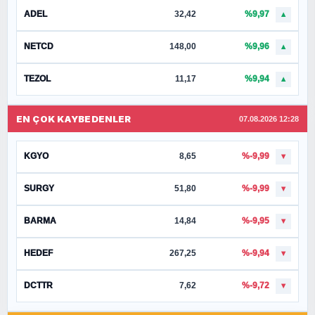
ADEL
32,42
%9,97
▲
NETCD
148,00
%9,96
▲
TEZOL
11,17
%9,94
▲
EN ÇOK KAYBEDENLER
07.08.2026 12:28
KGYO
8,65
%-9,99
▼
SURGY
51,80
%-9,99
▼
BARMA
14,84
%-9,95
▼
HEDEF
267,25
%-9,94
▼
DCTTR
7,62
%-9,72
▼