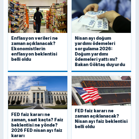
Enflasyon verileri ne
Nisan ayı doğum
zaman açıklanacak?
yardımı ödemeleri
Ekonomistlerin
sorgulama 2026:
enflasyon beklentisi
Doğum yardımı
belli oldu
ödemeleri yattı mı?
Bakan Göktaş duyurdu
FED faiz kararı ne
FED faiz kararı ne
zaman açıklanacak?
zaman, saat kaçta? Faiz
Nisan ayı faiz beklentisi
beklentisi ne yönde?
belli oldu
2026 FED nisan ayı faiz
kararı