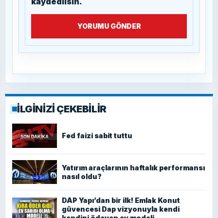
kaydedilsin.
YORUMU GÖNDER
İLGİNİZİ ÇEKEBİLİR
Fed faizi sabit tuttu
Yatırım araçlarının haftalık performansı
nasıl oldu?
DAP Yapı’dan bir ilk! Emlak Konut
güvencesi Dap vizyonuyla kendi
kendini ödeyen ev modeli