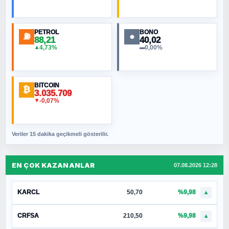
PETROL
BONO
⛽
●
88,21
40,02
4,73%
0,00%
▲
▬
BITCOIN
₿
3.035.709
-0,07%
▼
Veriler 15 dakika geçikmeli gösterilir.
EN ÇOK KAZANANLAR
07.08.2026 12:28
KARCL
50,70
%9,98
▲
CRFSA
210,50
%9,98
▲