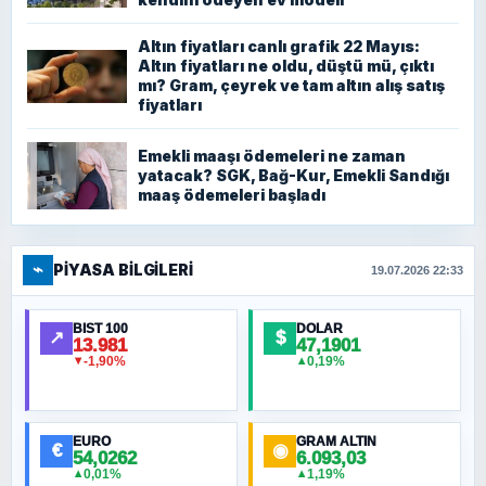
Altın fiyatları canlı grafik 22 Mayıs:
Altın fiyatları ne oldu, düştü mü, çıktı
mı? Gram, çeyrek ve tam altın alış satış
fiyatları
Emekli maaşı ödemeleri ne zaman
yatacak? SGK, Bağ-Kur, Emekli Sandığı
maaş ödemeleri başladı
⌁
PIYASA BILGILERI
19.07.2026 22:33
BIST 100
DOLAR
↗
$
13.981
47,1901
-1,90%
0,19%
▼
▲
EURO
GRAM ALTIN
€
◉
54,0262
6.093,03
0,01%
1,19%
▲
▲