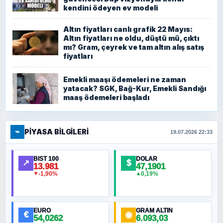
kendini ödeyen ev modeli
Altın fiyatları canlı grafik 22 Mayıs:
Altın fiyatları ne oldu, düştü mü, çıktı
mı? Gram, çeyrek ve tam altın alış satış
fiyatları
Emekli maaşı ödemeleri ne zaman
yatacak? SGK, Bağ-Kur, Emekli Sandığı
maaş ödemeleri başladı
⌁
PIYASA BILGILERI
19.07.2026 22:33
BIST 100
DOLAR
↗
$
13.981
47,1901
-1,90%
0,19%
▼
▲
EURO
GRAM ALTIN
€
◉
54,0262
6.093,03