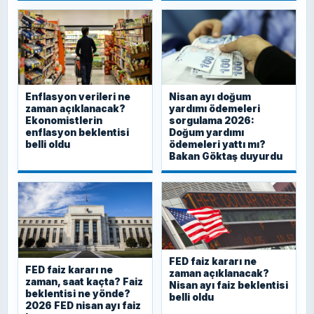
Enflasyon verileri ne
Nisan ayı doğum
zaman açıklanacak?
yardımı ödemeleri
Ekonomistlerin
sorgulama 2026:
enflasyon beklentisi
Doğum yardımı
belli oldu
ödemeleri yattı mı?
Bakan Göktaş duyurdu
FED faiz kararı ne
FED faiz kararı ne
zaman açıklanacak?
zaman, saat kaçta? Faiz
Nisan ayı faiz beklentisi
beklentisi ne yönde?
belli oldu
2026 FED nisan ayı faiz