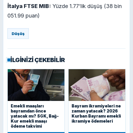
İtalya FTSE MIB:
Yüzde 1.77’lik düşüş (38 bin
051.99 puan)
Düşüş
İLGİNİZİ ÇEKEBİLİR
Emekli maaşları
Bayram ikramiyeleri ne
bayramdan önce
zaman yatacak? 2026
yatacak mı? SGK, Bağ-
Kurban Bayramı emekli
Kur emekli maaşı
ikramiye ödemeleri
ödeme takvimi