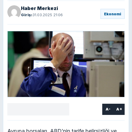
Haber Merkezi
Ekonomi
Giriş:
31.03.2025 21:06
A-
A+
Facebook
X
LinkedIn
WhatsApp
Yorum
yaz
Avrupa borsaları, ABD’nin tarife belirsizliği ve