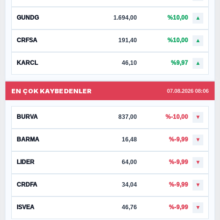
GUNDG
1.694,00
%10,00
▲
CRFSA
191,40
%10,00
▲
KARCL
46,10
%9,97
▲
EN ÇOK KAYBEDENLER
07.08.2026 08:06
BURVA
837,00
%-10,00
▼
BARMA
16,48
%-9,99
▼
LIDER
64,00
%-9,99
▼
CRDFA
34,04
%-9,99
▼
ISVEA
46,76
%-9,99
▼