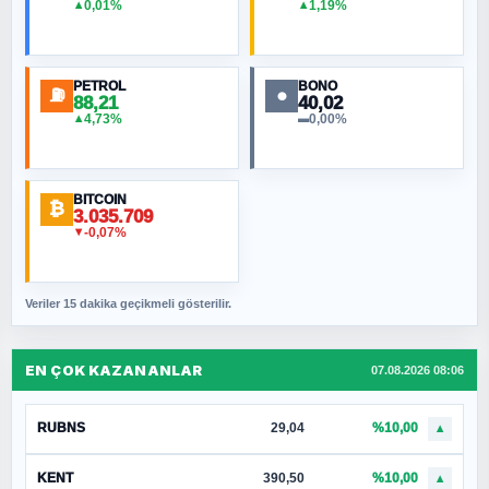
0,01%
1,19%
▲
▲
PETROL
BONO
⛽
●
88,21
40,02
4,73%
0,00%
▲
▬
BITCOIN
₿
3.035.709
-0,07%
▼
Veriler 15 dakika geçikmeli gösterilir.
EN ÇOK KAZANANLAR
07.08.2026 08:06
RUBNS
29,04
%10,00
▲
KENT
390,50
%10,00
▲