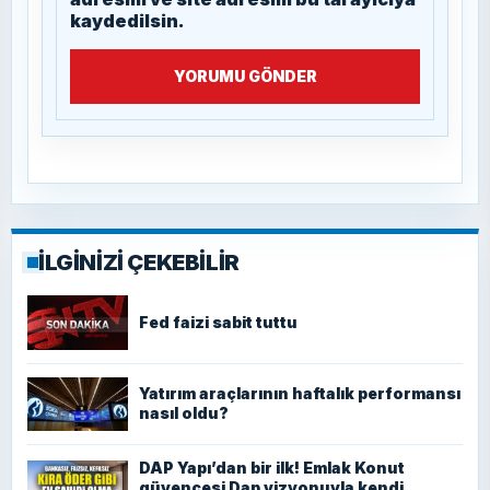
kaydedilsin.
YORUMU GÖNDER
İLGİNİZİ ÇEKEBİLİR
Fed faizi sabit tuttu
Yatırım araçlarının haftalık performansı
nasıl oldu?
DAP Yapı’dan bir ilk! Emlak Konut
güvencesi Dap vizyonuyla kendi