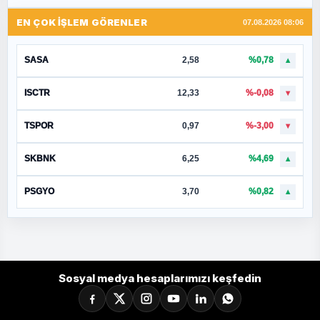
EN ÇOK İŞLEM GÖRENLER
07.08.2026 08:06
SASA
2,58
%0,78
▲
ISCTR
12,33
%-0,08
▼
TSPOR
0,97
%-3,00
▼
SKBNK
6,25
%4,69
▲
PSGYO
3,70
%0,82
▲
Sosyal medya hesaplarımızı keşfedin