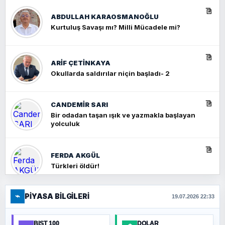
ABDULLAH KARAOSMANOĞLU
Kurtuluş Savaşı mı? Milli Mücadele mi?
ARIF ÇETİNKAYA
Okullarda saldırılar niçin başladı- 2
CANDEMIR SARI
Bir odadan taşan ışık ve yazmakla başlayan
yolculuk
FERDA AKGÜL
Türkleri öldür!
⌁
PIYASA BILGILERI
FERHAT BÜYÜKKALKAN
19.07.2026 22:33
Ankara Zirvesi: NATO Toplantısı mı, Yeni
Ortadoğu Haritasının Provası mı?
BIST 100
DOLAR