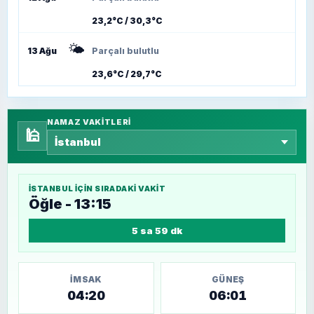
23,2°C / 30,3°C
🌤️
13 Ağu
Parçalı bulutlu
23,6°C / 29,7°C
NAMAZ VAKITLERI
🕌
İSTANBUL
IÇIN SIRADAKI VAKIT
Öğle - 13:15
5 sa 59 dk
İMSAK
GÜNEŞ
04:20
06:01