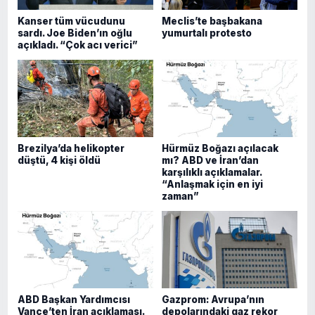
Kanser tüm vücudunu
Meclis’te başbakana
sardı. Joe Biden’ın oğlu
yumurtalı protesto
açıkladı. “Çok acı verici”
Brezilya’da helikopter
Hürmüz Boğazı açılacak
düştü, 4 kişi öldü
mı? ABD ve İran’dan
karşılıklı açıklamalar.
“Anlaşmak için en iyi
zaman”
ABD Başkan Yardımcısı
Gazprom: Avrupa’nın
Vance’ten İran açıklaması.
depolarındaki gaz rekor