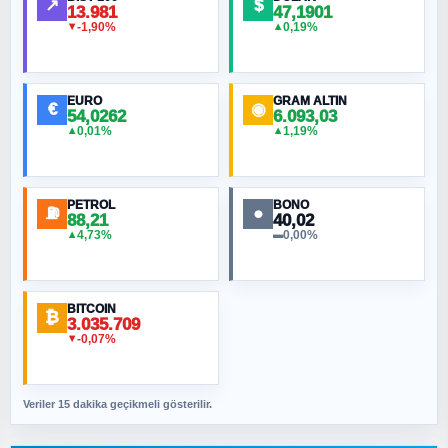
↗
$
13.981
47,1901
-1,90%
0,19%
▼
▲
HÜSEYIN MÜMTAZ BAYAZITOĞLU
Hilâl Bıyık, Kara Kalpak
EURO
GRAM ALTIN
€
◉
54,0262
6.093,03
0,01%
1,19%
▲
▲
MURAT ÖZKAN
Toplumdaki Ur: Kesin İnançlılar
PETROL
BONO
⛽
●
88,21
40,02
NURETTIN BÖLÜK
4,73%
0,00%
▲
▬
Şura suresi 10. Ayet
BITCOIN
ORHAN KILIÇOĞLU
₿
3.035.709
Fahişeye beyinli bir müstevli alçağına
-0,07%
▼
cevabımdır
Veriler 15 dakika geçikmeli gösterilir.
SAVAŞ ŞAHİN
Yazara ait yazı bulunamadı