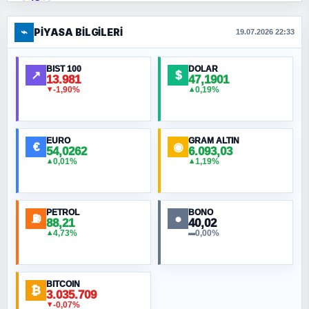
⌁
PIYASA BILGILERI
FERHAT BÜYÜKKALKAN
19.07.2026 22:33
Ankara Zirvesi: NATO Toplantısı mı, Yeni
Ortadoğu Haritasının Provası mı?
BIST 100
DOLAR
↗
$
13.981
47,1901
-1,90%
0,19%
▼
▲
HÜSEYIN MÜMTAZ BAYAZITOĞLU
Hilâl Bıyık, Kara Kalpak
EURO
GRAM ALTIN
€
◉
54,0262
6.093,03
0,01%
1,19%
▲
▲
MURAT ÖZKAN
Toplumdaki Ur: Kesin İnançlılar
PETROL
BONO
⛽
●
88,21
40,02
NURETTIN BÖLÜK
4,73%
0,00%
▲
▬
Şura suresi 10. Ayet
BITCOIN
ORHAN KILIÇOĞLU
₿
3.035.709
Fahişeye beyinli bir müstevli alçağına
-0,07%
▼