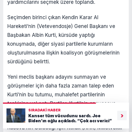
yardımcılarını seçmek üzere toplandı.
Seçimden birinci çıkan Kendin Karar Al
Hareketi’nin (Vetevendosje) Genel Başkanı ve
Başbakan Albin Kurti, kürsüde yaptığı
konuşmada, diğer siyasi partilerle kurumların
oluşturulmasına ilişkin koalisyon görüşmelerinin
sürdüğünü belirtti.
Yeni meclis başkanı adayını sunmayan ve
görüşmeler için daha fazla zaman talep eden
Kurti’nin bu tutumu, muhalefet partilerinin
tepkisine yol açtı. Partiler, Kurti’nin anayasaya
SIRADAKI HABER
aykırı davrandığını öne sürdü.
›
Kanser tüm vücudunu sardı. Joe
Biden’ın oğlu açıkladı. “Çok acı verici”
Kosova’nın Geleceği İçin İttifak (AAK) Milletvekili