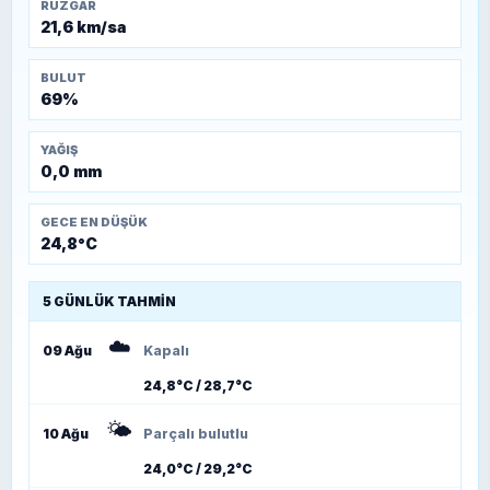
RÜZGAR
21,6 km/sa
BULUT
69%
YAĞIŞ
0,0 mm
GECE EN DÜŞÜK
24,8°C
5 GÜNLÜK TAHMIN
☁️
09 Ağu
Kapalı
24,8°C / 28,7°C
🌤️
10 Ağu
Parçalı bulutlu
24,0°C / 29,2°C