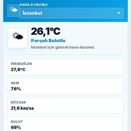
HAVA DURUMU
🌤️
SEYFULLAH ÇİÇEK
15 Temmuz’a giden yolun taşları nasıl
döşendi?
26,1°C
🌤️
Parçalı Bulutlu
TEOMAN ALPASLAN
Kütahya-Eskişehir Muharebeleri (10-24
İstanbul
için güncel hava durumu
Temmuz 1921)
HISSEDILEN
27,6°C
NEM
76%
RÜZGAR
21,6 km/sa
BULUT
69%