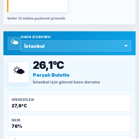
cevabımdır
Veriler 15 dakika geçikmeli gösterilir.
SAVAŞ ŞAHİN
Yazara ait yazı bulunamadı
HAVA DURUMU
🌤️
SEYFULLAH ÇİÇEK
15 Temmuz’a giden yolun taşları nasıl
döşendi?
26,1°C
🌤️
Parçalı Bulutlu
TEOMAN ALPASLAN
Kütahya-Eskişehir Muharebeleri (10-24
İstanbul
için güncel hava durumu
Temmuz 1921)
HISSEDILEN
27,6°C
NEM
76%