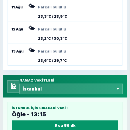
🌤️
11 Ağu
Parçalı bulutlu
23,3°C / 28,9°C
🌤️
12 Ağu
Parçalı bulutlu
23,2°C / 30,3°C
🌤️
13 Ağu
Parçalı bulutlu
23,6°C / 29,7°C
NAMAZ VAKITLERI
🕌
İSTANBUL
IÇIN SIRADAKI VAKIT
Öğle - 13:15
5 sa 59 dk