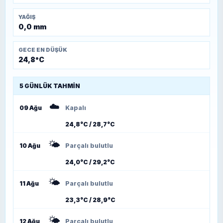
YAĞIŞ
0,0 mm
GECE EN DÜŞÜK
24,8°C
5 GÜNLÜK TAHMIN
☁️
09 Ağu
Kapalı
24,8°C / 28,7°C
🌤️
10 Ağu
Parçalı bulutlu
24,0°C / 29,2°C
🌤️
11 Ağu
Parçalı bulutlu
23,3°C / 28,9°C
🌤️
12 Ağu
Parçalı bulutlu