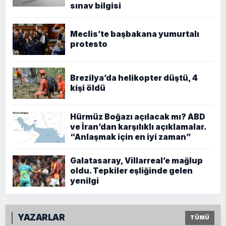
sınav bilgisi
Meclis’te başbakana yumurtalı
protesto
Brezilya’da helikopter düştü, 4
kişi öldü
Hürmüz Boğazı açılacak mı? ABD
ve İran’dan karşılıklı açıklamalar.
“Anlaşmak için en iyi zaman”
Galatasaray, Villarreal’e mağlup
oldu. Tepkiler eşliğinde gelen
yenilgi
YAZARLAR
TÜMÜ