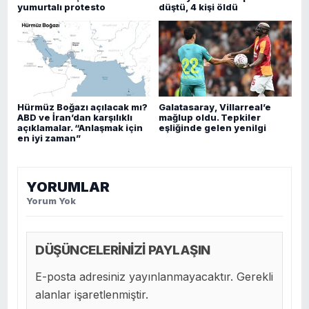
yumurtalı protesto
düştü, 4 kişi öldü
Hürmüz Boğazı açılacak mı?
Galatasaray, Villarreal’e
ABD ve İran’dan karşılıklı
mağlup oldu. Tepkiler
açıklamalar. “Anlaşmak için
eşliğinde gelen yenilgi
en iyi zaman”
YORUMLAR
Yorum Yok
DÜŞÜNCELERİNİZİ PAYLAŞIN
E-posta adresiniz yayınlanmayacaktır. Gerekli
alanlar işaretlenmiştir.