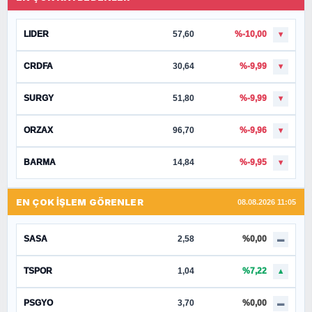
LIDER
57,60
%-10,00
▼
CRDFA
30,64
%-9,99
▼
SURGY
51,80
%-9,99
▼
ORZAX
96,70
%-9,96
▼
BARMA
14,84
%-9,95
▼
EN ÇOK İŞLEM GÖRENLER
08.08.2026 11:05
SASA
2,58
%0,00
▬
TSPOR
1,04
%7,22
▲
PSGYO
3,70
%0,00
▬