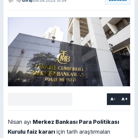
Giriş:
06.04.2025 10:54
A-
A+
Facebook
X
LinkedIn
WhatsApp
Yorum
yaz
Nisan ayı
Merkez Bankası Para Politikası
Kurulu faiz kararı
için tarih araştırmaları