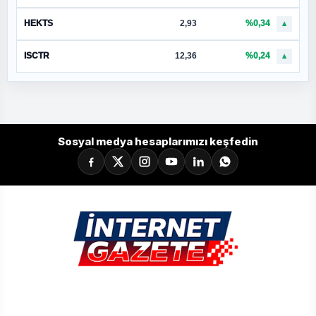
HEKTS
2,93
%0,34
▲
ISCTR
12,36
%0,24
▲
Sosyal medya hesaplarımızı keşfedin