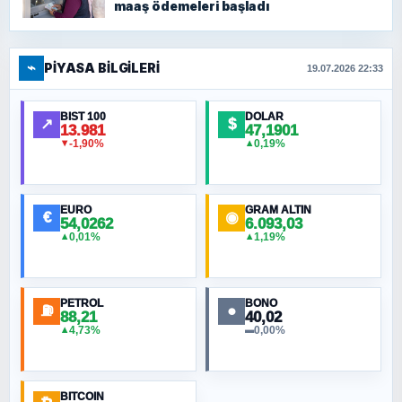
maaş ödemeleri başladı
⌁
PIYASA BILGILERI
19.07.2026 22:33
BIST 100
DOLAR
↗
$
13.981
47,1901
-1,90%
0,19%
▼
▲
EURO
GRAM ALTIN
€
◉
54,0262
6.093,03
0,01%
1,19%
▲
▲
PETROL
BONO
⛽
●
88,21
40,02
4,73%
0,00%
▲
▬
BITCOIN