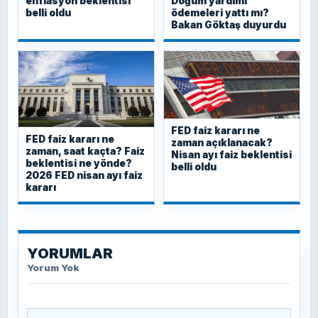
enflasyon beklentisi
Doğum yardımı
belli oldu
ödemeleri yattı mı?
Bakan Göktaş duyurdu
FED faiz kararı ne
FED faiz kararı ne
zaman açıklanacak?
zaman, saat kaçta? Faiz
Nisan ayı faiz beklentisi
beklentisi ne yönde?
belli oldu
2026 FED nisan ayı faiz
kararı
YORUMLAR
Yorum Yok