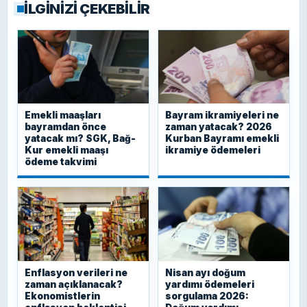
İLGİNİZİ ÇEKEBİLİR
Emekli maaşları
Bayram ikramiyeleri ne
bayramdan önce
zaman yatacak? 2026
yatacak mı? SGK, Bağ-
Kurban Bayramı emekli
Kur emekli maaşı
ikramiye ödemeleri
ödeme takvimi
Enflasyon verileri ne
Nisan ayı doğum
zaman açıklanacak?
yardımı ödemeleri
Ekonomistlerin
sorgulama 2026: