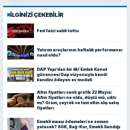
İLGİNİZİ ÇEKEBİLİR
Fed faizi sabit tuttu
Yatırım araçlarının haftalık performansı
nasıl oldu?
DAP Yapı’dan bir ilk! Emlak Konut
güvencesi Dap vizyonuyla kendi
kendini ödeyen ev modeli
Altın fiyatları canlı grafik 22 Mayıs:
Altın fiyatları ne oldu, düştü mü, çıktı
mı? Gram, çeyrek ve tam altın alış satış
fiyatları
Emekli maaşı ödemeleri ne zaman
yatacak? SGK, Bağ-Kur, Emekli Sandığı