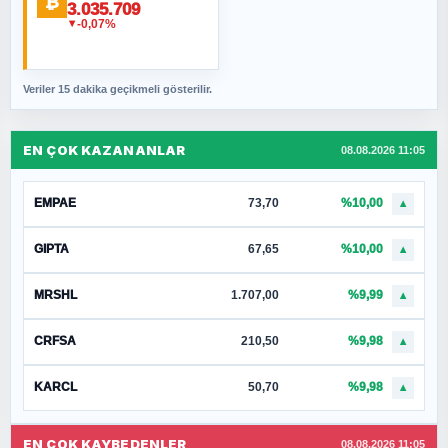
₿
3.035.709
-0,07%
▼
Veriler 15 dakika geçikmeli gösterilir.
EN ÇOK KAZANANLAR
08.08.2026 11:05
EMPAE
73,70
%10,00
▲
GIPTA
67,65
%10,00
▲
MRSHL
1.707,00
%9,99
▲
CRFSA
210,50
%9,98
▲
KARCL
50,70
%9,98
▲
EN ÇOK KAYBEDENLER
08.08.2026 11:05