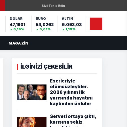
Bizi Takip Edin
DOLAR
EURO
ALTIN
47,1901
54,0262
6.093,03
%
▲ 0,19%
▲ 0,01%
▲ 1,19%
MAGAZIN
İLGİNİZİ ÇEKEBİLİR
Eserleriyle
ölümsüzleştiler.
2026 yılının ilk
yarısında hayatını
kaybeden ünlüler
Serveti ortaya çıktı,
karısına sekiz