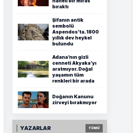
haneli bir miras
bıraktı
Şifanın antik
sembolü
Aspendos’ta. 1800
yıllık dev heykel
bulundu
Adana’nın gizli
cenneti Akyaka’yı
aratmıyor. Doğal
yaşamın tüm
renkleri bir arada
Doğanın Kanunu
zirveyi bırakmıyor
YAZARLAR
TÜMÜ