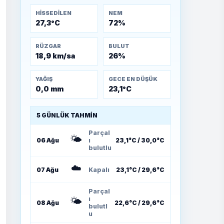
Temmuz 1921)
HISSEDILEN
NEM
27,3°C
72%
RÜZGAR
BULUT
18,9 km/sa
26%
YAĞIŞ
GECE EN DÜŞÜK
0,0 mm
23,1°C
5 GÜNLÜK TAHMIN
Parçal
🌤️
06 Ağu
ı
23,1°C / 30,0°C
bulutlu
☁️
07 Ağu
Kapalı
23,1°C / 29,6°C
Parçal
🌤️
ı
08 Ağu
22,6°C / 29,6°C
bulutl
u