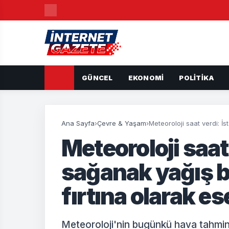
GÜNCEL
EKONOMI
POLITIKA
Ana Sayfa
›
Çevre & Yaşam
›
Meteoroloji saat verdi: İ
Meteoroloji saat
sağanak yağış b
fırtına olarak e
Meteoroloji'nin bugünkü hava tahmin