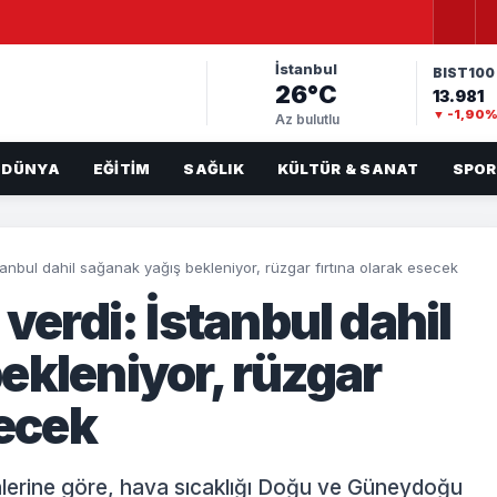
İstanbul
BIST100
26°C
13.981
▼ -1,90
Az bulutlu
DÜNYA
EĞITIM
SAĞLIK
KÜLTÜR & SANAT
SPOR
stanbul dahil sağanak yağış bekleniyor, rüzgar fırtına olarak esecek
 verdi: İstanbul dahil
ekleniyor, rüzgar
secek
lerine göre, hava sıcaklığı Doğu ve Güneydoğu