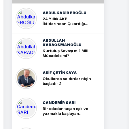
ABDULKADIR EROĞLU
24 Yıllık AKP
İktidarından Çıkardığım
Sonuç: İki Büyük Kavga
ABDULLAH
KARAOSMANOĞLU
Kurtuluş Savaşı mı? Milli
Mücadele mi?
ARIF ÇETİNKAYA
Okullarda saldırılar niçin
başladı- 2
CANDEMIR SARI
Bir odadan taşan ışık ve
yazmakla başlayan
yolculuk