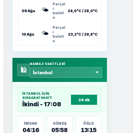
Parçal
🌤️
ı
09 Ağu
24,0°C / 28,0°C
bulutl
u
Parçal
🌤️
ı
10 Ağu
23,2°C / 29,8°C
bulutl
u
NAMAZ VAKITLERI
🕌
İSTANBUL
IÇIN
SIRADAKI VAKIT
24 dk
İkindi - 17:08
İMSAK
GÜNEŞ
ÖĞLE
04:16
05:58
13:15