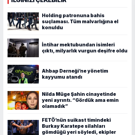
Holding patronuna bahis
suçlaması. Tüm malvarlığına el
konuldu
İntihar mektubundan isimleri
çıktı, milyarlık vurgun deşifre oldu
Ahbap Derneği’ne yönetim
kayyumu atandı
Nilda Müge Şahin cinayetinde
yeni ayrıntı. “Gördük ama emin
olamadık”
FETÖ’nün suikast timindeki
Burkay Karatepe silahları
gömdüğü yeri söyledi, ekipler