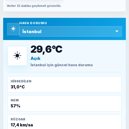
Veriler 15 dakika geçikmeli gösterilir.
SAVAŞ ŞAHİN
Yazara ait yazı bulunamadı
HAVA DURUMU
☀️
SEYFULLAH ÇİÇEK
15 Temmuz’a giden yolun taşları nasıl
döşendi?
29,6°C
☀️
Açık
TEOMAN ALPASLAN
Kütahya-Eskişehir Muharebeleri (10-24
İstanbul
için güncel hava durumu
Temmuz 1921)
HISSEDILEN
31,0°C
NEM
57%
RÜZGAR
17,4 km/sa