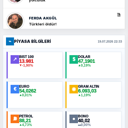
yolculuk
FERDA AKGÜL
Türkleri öldür!
⌁
PIYASA BILGILERI
FERHAT BÜYÜKKALKAN
19.07.2026 22:33
Ankara Zirvesi: NATO Toplantısı mı, Yeni
Ortadoğu Haritasının Provası mı?
BIST 100
DOLAR
↗
$
13.981
47,1901
-1,90%
0,19%
▼
▲
HÜSEYIN MÜMTAZ BAYAZITOĞLU
Hilâl Bıyık, Kara Kalpak
EURO
GRAM ALTIN
€
◉
54,0262
6.093,03
0,01%
1,19%
▲
▲
MURAT ÖZKAN
Toplumdaki Ur: Kesin İnançlılar
PETROL
BONO
⛽
●
88,21
40,02
NURETTIN BÖLÜK
4,73%
0,00%
▲
▬