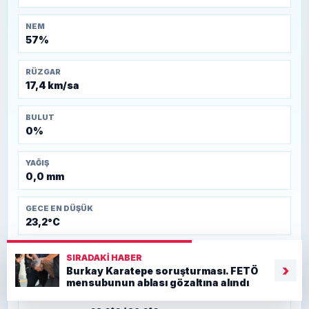
NEM
57%
RÜZGAR
17,4 km/sa
BULUT
0%
YAĞIŞ
0,0 mm
GECE EN DÜŞÜK
23,2°C
SIRADAKI HABER
5 GÜNLÜK TAHMIN
›
Burkay Karatepe soruşturması. FETÖ
mensubunun ablası gözaltına alındı
🌤️
07 Ağu
Parçalı bulutlu