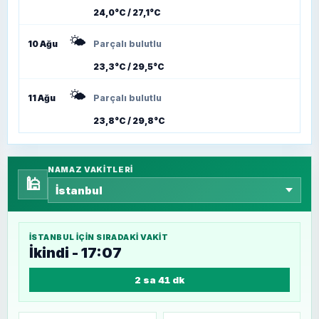
24,0°C / 27,1°C
🌤️
10 Ağu
Parçalı bulutlu
23,3°C / 29,5°C
🌤️
11 Ağu
Parçalı bulutlu
23,8°C / 29,8°C
NAMAZ VAKITLERI
🕌
İSTANBUL
IÇIN SIRADAKI VAKIT
İkindi - 17:07
2 sa 41 dk