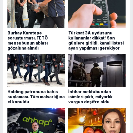
Burkay Karatepe
Türksat 3A uydusunu
soruşturması. FETÖ
kullananlar dikkat! Son
mensubunun ablası
günlere girildi, kanal listesi
gözaltına alındı
ayarı yapılması gerekiyor
Holding patronuna bahis
İntihar mektubundan
suçlaması. Tüm malvarlığına
isimleri çıktı, milyarlık
el konuldu
vurgun deşifre oldu