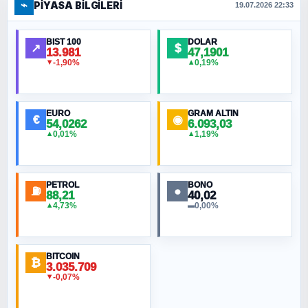
⌁
PIYASA BILGILERI
FERHAT BÜYÜKKALKAN
19.07.2026 22:33
Ankara Zirvesi: NATO Toplantısı mı, Yeni
Ortadoğu Haritasının Provası mı?
BIST 100
DOLAR
↗
$
13.981
47,1901
-1,90%
0,19%
▼
▲
HÜSEYIN MÜMTAZ BAYAZITOĞLU
Hilâl Bıyık, Kara Kalpak
EURO
GRAM ALTIN
€
◉
54,0262
6.093,03
0,01%
1,19%
▲
▲
MURAT ÖZKAN
Toplumdaki Ur: Kesin İnançlılar
PETROL
BONO
⛽
●
88,21
40,02
NURETTIN BÖLÜK
4,73%
0,00%
▲
▬
Şura suresi 10. Ayet
BITCOIN
ORHAN KILIÇOĞLU
₿
3.035.709
Fahişeye beyinli bir müstevli alçağına
-0,07%
▼
cevabımdır