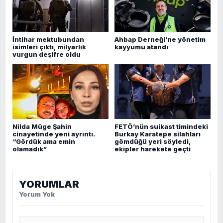
İntihar mektubundan
Ahbap Derneği’ne yönetim
isimleri çıktı, milyarlık
kayyumu atandı
vurgun deşifre oldu
Nilda Müge Şahin
FETÖ’nün suikast timindeki
cinayetinde yeni ayrıntı.
Burkay Karatepe silahları
“Gördük ama emin
gömdüğü yeri söyledi,
olamadık”
ekipler harekete geçti
YORUMLAR
Yorum Yok