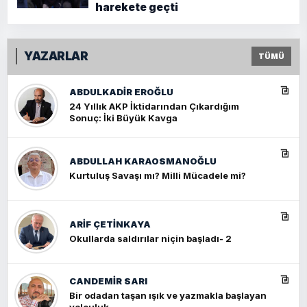
harekete geçti
YAZARLAR
TÜMÜ
ABDULKADIR EROĞLU
24 Yıllık AKP İktidarından Çıkardığım
Sonuç: İki Büyük Kavga
ABDULLAH KARAOSMANOĞLU
Kurtuluş Savaşı mı? Milli Mücadele mi?
ARIF ÇETİNKAYA
Okullarda saldırılar niçin başladı- 2
CANDEMIR SARI
Bir odadan taşan ışık ve yazmakla başlayan