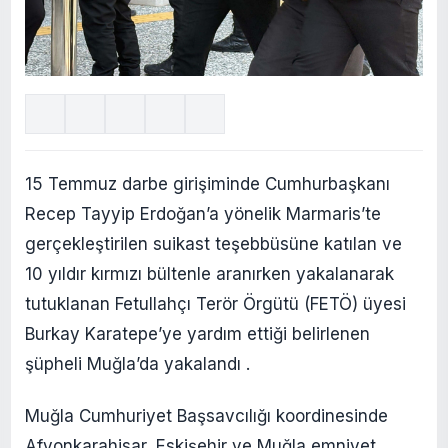
15 Temmuz darbe girişiminde Cumhurbaşkanı
Recep Tayyip Erdoğan’a yönelik Marmaris’te
gerçekleştirilen suikast teşebbüsüne katılan ve
10 yıldır kırmızı bültenle aranırken yakalanarak
tutuklanan Fetullahçı Terör Örgütü (FETÖ) üyesi
Burkay Karatepe’ye yardım ettiği belirlenen
şüpheli Muğla’da yakalandı .
Muğla Cumhuriyet Başsavcılığı koordinesinde
Afyonkarahisar, Eskişehir ve Muğla emniyet