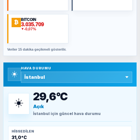
Şura suresi 10. Ayet
BITCOIN
ORHAN KILIÇOĞLU
₿
3.035.709
Fahişeye beyinli bir müstevli alçağına
-0,07%
▼
cevabımdır
Veriler 15 dakika geçikmeli gösterilir.
SAVAŞ ŞAHİN
Yazara ait yazı bulunamadı
HAVA DURUMU
☀️
SEYFULLAH ÇİÇEK
15 Temmuz’a giden yolun taşları nasıl
döşendi?
29,6°C
☀️
Açık
TEOMAN ALPASLAN
Kütahya-Eskişehir Muharebeleri (10-24
İstanbul
için güncel hava durumu
Temmuz 1921)
HISSEDILEN
31,0°C