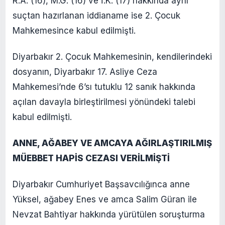
R.A. (16), M.G. (16) ve İ.K. (17) hakkında aynı
suçtan hazırlanan iddianame ise 2. Çocuk
Mahkemesince kabul edilmişti.
Diyarbakır 2. Çocuk Mahkemesinin, kendilerindeki
dosyanın, Diyarbakır 17. Asliye Ceza
Mahkemesi’nde 6’sı tutuklu 12 sanık hakkında
açılan davayla birleştirilmesi yönündeki talebi
kabul edilmişti.
ANNE, AĞABEY VE AMCAYA AĞIRLAŞTIRILMIŞ
MÜEBBET HAPİS CEZASI VERİLMİŞTİ
Diyarbakır Cumhuriyet Başsavcılığınca anne
Yüksel, ağabey Enes ve amca Salim Güran ile
Nevzat Bahtiyar hakkında yürütülen soruşturma