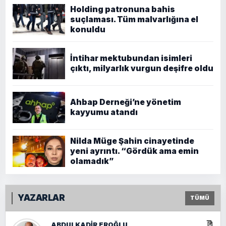
Holding patronuna bahis
suçlaması. Tüm malvarlığına el
konuldu
İntihar mektubundan isimleri
çıktı, milyarlık vurgun deşifre oldu
Ahbap Derneği’ne yönetim
kayyumu atandı
Nilda Müge Şahin cinayetinde
yeni ayrıntı. “Gördük ama emin
olamadık”
YAZARLAR
TÜMÜ
ABDULKADIR EROĞLU