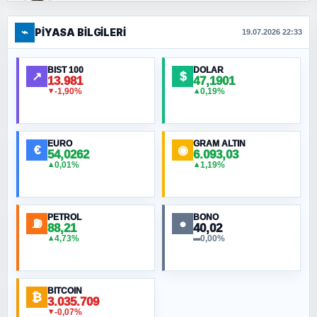
⌁
PIYASA BILGILERI
FERHAT BÜYÜKKALKAN
19.07.2026 22:33
Ankara Zirvesi: NATO Toplantısı mı, Yeni
Ortadoğu Haritasının Provası mı?
BIST 100
DOLAR
↗
$
13.981
47,1901
-1,90%
0,19%
▼
▲
HÜSEYIN MÜMTAZ BAYAZITOĞLU
Hilâl Bıyık, Kara Kalpak
EURO
GRAM ALTIN
€
◉
54,0262
6.093,03
0,01%
1,19%
▲
▲
MURAT ÖZKAN
Toplumdaki Ur: Kesin İnançlılar
PETROL
BONO
⛽
●
88,21
40,02
NURETTIN BÖLÜK
4,73%
0,00%
▲
▬
Şura suresi 10. Ayet
BITCOIN
ORHAN KILIÇOĞLU
₿
3.035.709
Fahişeye beyinli bir müstevli alçağına
-0,07%
▼