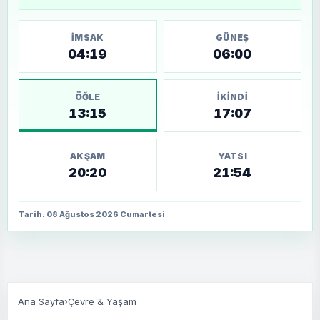
İMSAK
GÜNEŞ
04:19
06:00
ÖĞLE
İKINDI
13:15
17:07
AKŞAM
YATSI
20:20
21:54
Tarih: 08 Ağustos 2026 Cumartesi
Ana Sayfa
›
Çevre & Yaşam