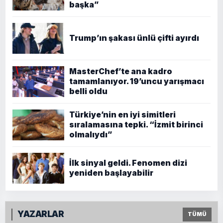
başka”
Trump’ın şakası ünlü çifti ayırdı
MasterChef’te ana kadro
tamamlanıyor. 19’uncu yarışmacı
belli oldu
Türkiye’nin en iyi simitleri
sıralamasına tepki. “İzmit birinci
olmalıydı”
İlk sinyal geldi. Fenomen dizi
yeniden başlayabilir
YAZARLAR
TÜMÜ