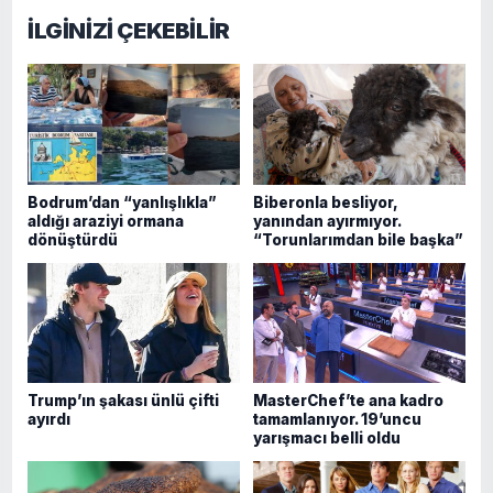
İLGİNİZİ ÇEKEBİLİR
Bodrum’dan “yanlışlıkla”
Biberonla besliyor,
aldığı araziyi ormana
yanından ayırmıyor.
dönüştürdü
“Torunlarımdan bile başka”
Trump’ın şakası ünlü çifti
MasterChef’te ana kadro
ayırdı
tamamlanıyor. 19’uncu
yarışmacı belli oldu