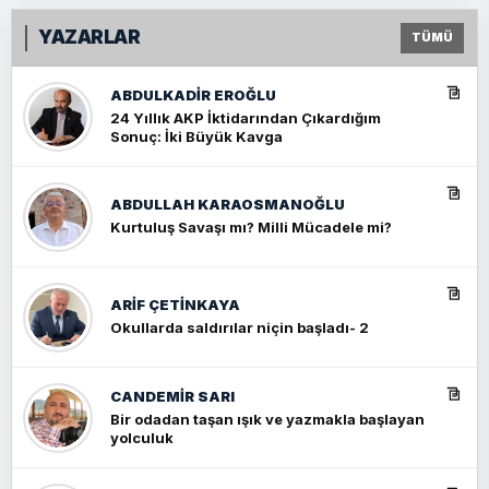
YAZARLAR
TÜMÜ
ABDULKADIR EROĞLU
24 Yıllık AKP İktidarından Çıkardığım
Sonuç: İki Büyük Kavga
ABDULLAH KARAOSMANOĞLU
Kurtuluş Savaşı mı? Milli Mücadele mi?
ARIF ÇETİNKAYA
Okullarda saldırılar niçin başladı- 2
CANDEMIR SARI
Bir odadan taşan ışık ve yazmakla başlayan
yolculuk