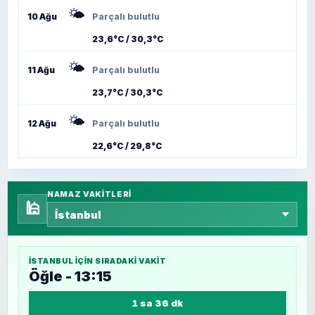
🌤️
10 Ağu
Parçalı bulutlu
23,6°C / 30,3°C
🌤️
11 Ağu
Parçalı bulutlu
23,7°C / 30,3°C
🌤️
12 Ağu
Parçalı bulutlu
22,6°C / 29,8°C
NAMAZ VAKITLERI
🕌
İSTANBUL
IÇIN SIRADAKI VAKIT
Öğle - 13:15
1 sa 36 dk