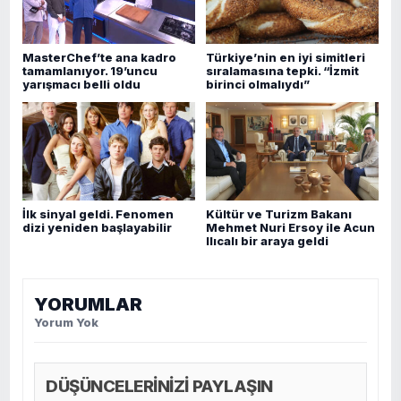
MasterChef’te ana kadro
Türkiye’nin en iyi simitleri
tamamlanıyor. 19’uncu
sıralamasına tepki. “İzmit
yarışmacı belli oldu
birinci olmalıydı”
İlk sinyal geldi. Fenomen
Kültür ve Turizm Bakanı
dizi yeniden başlayabilir
Mehmet Nuri Ersoy ile Acun
Ilıcalı bir araya geldi
YORUMLAR
Yorum Yok
DÜŞÜNCELERİNİZİ PAYLAŞIN