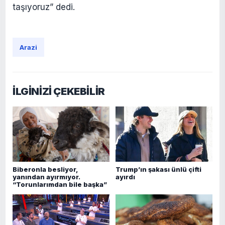
taşıyoruz” dedi.
Arazi
İLGİNİZİ ÇEKEBİLİR
Biberonla besliyor,
Trump’ın şakası ünlü çifti
yanından ayırmıyor.
ayırdı
“Torunlarımdan bile başka”