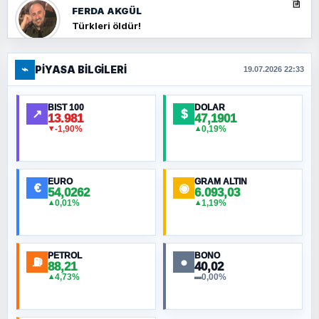
FERDA AKGÜL
Türkleri öldür!
⌁
PIYASA BILGILERI
FERHAT BÜYÜKKALKAN
19.07.2026 22:33
Ankara Zirvesi: NATO Toplantısı mı, Yeni
Ortadoğu Haritasının Provası mı?
BIST 100
DOLAR
↗
$
13.981
47,1901
-1,90%
0,19%
▼
▲
HÜSEYIN MÜMTAZ BAYAZITOĞLU
Hilâl Bıyık, Kara Kalpak
EURO
GRAM ALTIN
€
◉
54,0262
6.093,03
0,01%
1,19%
▲
▲
MURAT ÖZKAN
Toplumdaki Ur: Kesin İnançlılar
PETROL
BONO
⛽
●
88,21
40,02
NURETTIN BÖLÜK
4,73%
0,00%
▲
▬
Şura suresi 10. Ayet