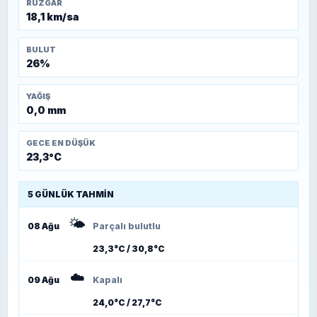
RÜZGAR
18,1 km/sa
BULUT
26%
YAĞIŞ
0,0 mm
GECE EN DÜŞÜK
23,3°C
5 GÜNLÜK TAHMIN
🌤️
08 Ağu
Parçalı bulutlu
23,3°C / 30,8°C
☁️
09 Ağu
Kapalı
24,0°C / 27,7°C