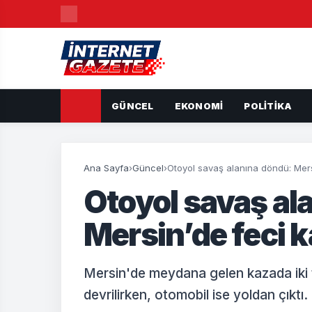
GÜNCEL
EKONOMI
POLITIKA
Ana Sayfa
›
Güncel
›
Otoyol savaş alanına döndü: Mers
Otoyol savaş al
Mersin’de feci 
Mersin'de meydana gelen kazada iki tır
devrilirken, otomobil ise yoldan çıktı.