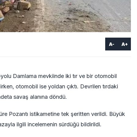
A-
A+
oyolu Damlama mevkiinde iki tır ve bir otomobil
lirken, otomobil ise yoldan çıktı. Devrilen tırdaki
k adeta savaş alanına döndü.
re Pozantı istikametine tek şeritten verildi. Büyük
yla ilgili incelemenin sürdüğü bildirildi.