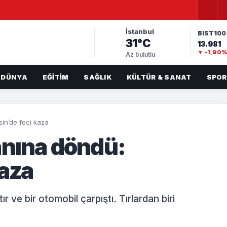
İstanbul
BIST100
31°C
13.981
▼ -1,90
Az bulutlu
DÜNYA
EĞITIM
SAĞLIK
KÜLTÜR & SANAT
SPOR
in’de feci kaza
anına döndü:
kaza
 ve bir otomobil çarpıştı. Tırlardan biri