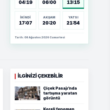
04:19
06:00
13:15
İKINDI
AKŞAM
YATSI
17:07
20:20
21:54
Tarih: 08 Ağustos 2026 Cumartesi
İLGİNİZİ ÇEKEBİLİR
Çiçek Pasajı’nda
tartışma yaratan
görüntü
Koreli fenomen