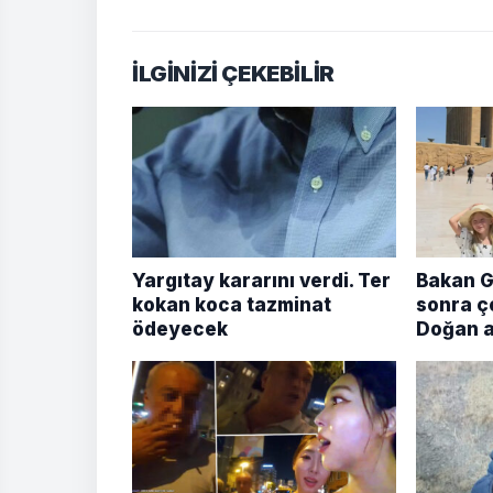
İLGİNİZİ ÇEKEBİLİR
Yargıtay kararını verdi. Ter
Bakan G
kokan koca tazminat
sonra ç
ödeyecek
Doğan ai