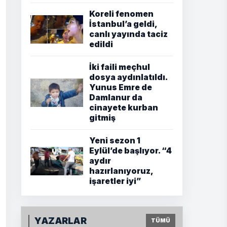
Koreli fenomen
İstanbul’a geldi,
canlı yayında taciz
edildi
İki faili meçhul
dosya aydınlatıldı.
Yunus Emre de
Damlanur da
cinayete kurban
gitmiş
Yeni sezon 1
Eylül’de başlıyor. “4
aydır
hazırlanıyoruz,
işaretler iyi”
YAZARLAR
TÜMÜ