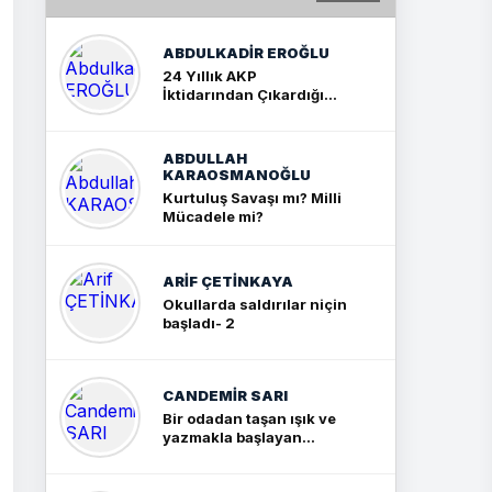
ABDULKADIR EROĞLU
24 Yıllık AKP
İktidarından Çıkardığım
Sonuç: İki Büyük Kavga
ABDULLAH
KARAOSMANOĞLU
Kurtuluş Savaşı mı? Milli
Mücadele mi?
ARIF ÇETİNKAYA
Okullarda saldırılar niçin
başladı- 2
CANDEMIR SARI
Bir odadan taşan ışık ve
yazmakla başlayan
yolculuk