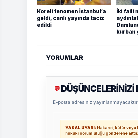
Koreli fenomen İstanbul’a
İki fail
geldi, canlı yayında taciz
aydınlat
edildi
Damlanu
kurban 
YORUMLAR
DÜŞÜNCELERİNİZİ
💬
E-posta adresiniz yayınlanmayacaktır. 
YASAL UYARI:
Hakaret, küfür veya k
hukuki sorumluluğu gönderene aittir