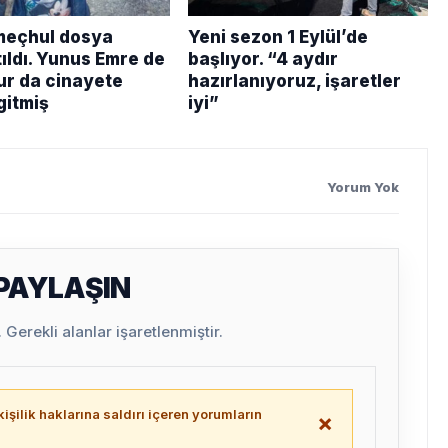
i meçhul dosya
Yeni sezon 1 Eylül’de
ıldı. Yunus Emre de
başlıyor. “4 aydır
r da cinayete
hazırlanıyoruz, işaretler
gitmiş
iyi”
Yorum Yok
 PAYLAŞIN
Gerekli alanlar işaretlenmiştir.
işilik haklarına saldırı içeren yorumların
×
.