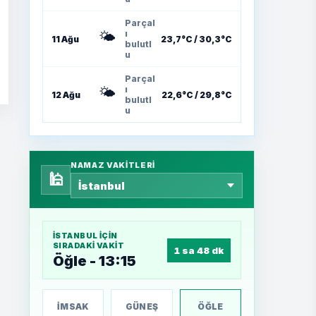
Parçal
🌤️
ı
11 Ağu
23,7°C / 30,3°C
bulutl
u
Parçal
🌤️
ı
12 Ağu
22,6°C / 29,8°C
bulutl
u
NAMAZ VAKITLERI
🕌
İSTANBUL
IÇIN
SIRADAKI VAKIT
1 sa 48 dk
Öğle - 13:15
İMSAK
GÜNEŞ
ÖĞLE