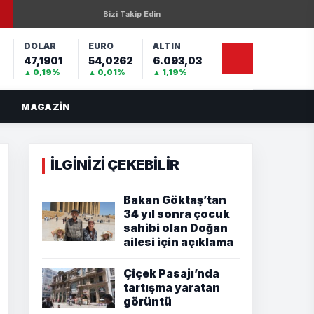
Bizi Takip Edin
DOLAR
EURO
ALTIN
47,1901
54,0262
6.093,03
%
▲ 0,19%
▲ 0,01%
▲ 1,19%
MAGAZIN
İLGİNİZİ ÇEKEBİLİR
Bakan Göktaş’tan
34 yıl sonra çocuk
sahibi olan Doğan
ailesi için açıklama
Çiçek Pasajı’nda
tartışma yaratan
görüntü