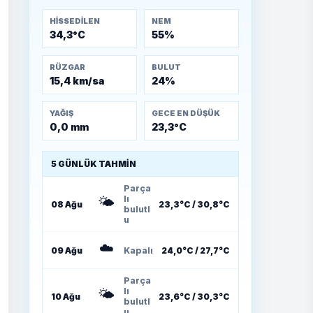
Temmuz 1921)
HISSEDILEN
NEM
34,3°C
55%
RÜZGAR
BULUT
15,4 km/sa
24%
YAĞIŞ
GECE EN DÜŞÜK
0,0 mm
23,3°C
5 GÜNLÜK TAHMIN
Parça
🌤️
lı
08 Ağu
23,3°C / 30,8°C
bulutl
u
☁️
09 Ağu
Kapalı
24,0°C / 27,7°C
Parça
🌤️
lı
10 Ağu
23,6°C / 30,3°C
bulutl
u