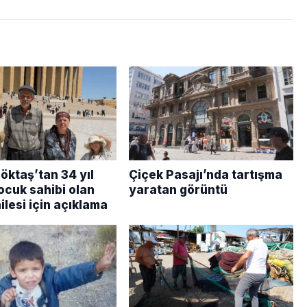
öktaş’tan 34 yıl
Çiçek Pasajı’nda tartışma
ocuk sahibi olan
yaratan görüntü
lesi için açıklama