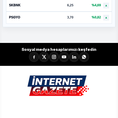
SKBNK
6,25
%4,69
▲
PSGYO
3,70
%0,82
▲
Sosyal medya hesaplarımızı keşfedin