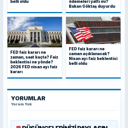
belli oldu
ödemeleri yattı mı?
Bakan Göktaş duyurdu
FED faiz kararı ne
FED faiz kararı ne
zaman açıklanacak?
zaman, saat kaçta? Faiz
Nisan ayı faiz beklentisi
beklentisi ne yönde?
belli oldu
2026 FED nisan ayı faiz
kararı
YORUMLAR
Yorum Yok