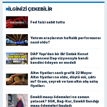
İLGİNİZİ ÇEKEBİLİR
Fed faizi sabit tuttu
Yatırım araçlarının haftalık performansı
nasıl oldu?
DAP Yapı’dan bir ilk! Emlak Konut
güvencesi Dap vizyonuyla kendi
kendini ödeyen ev modeli
Altın fiyatları canlı grafik 22 Mayıs:
Altın fiyatları ne oldu, düştü mü, çıktı
mı? Gram, çeyrek ve tam altın alış satış
fiyatları
Emekli maaşı ödemeleri ne zaman
yatacak? SGK, Bağ-Kur, Emekli Sandığı
maaş ödemeleri başladı