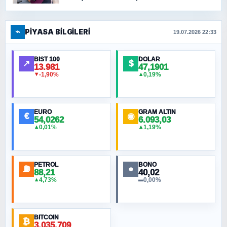
⌁
PIYASA BILGILERI
19.07.2026 22:33
BIST 100
DOLAR
↗
$
13.981
47,1901
-1,90%
0,19%
▼
▲
EURO
GRAM ALTIN
€
◉
54,0262
6.093,03
0,01%
1,19%
▲
▲
PETROL
BONO
⛽
●
88,21
40,02
4,73%
0,00%
▲
▬
BITCOIN
₿
3.035.709