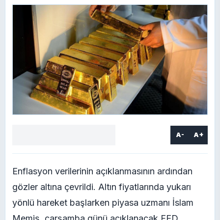
A-
A+
Facebook
X
LinkedIn
WhatsApp
Yorum
yaz
Enflasyon verilerinin açıklanmasının ardından
gözler altına çevrildi. Altın fiyatlarında yukarı
yönlü hareket başlarken piyasa uzmanı İslam
Memiş, çarşamba günü açıklanacak FED