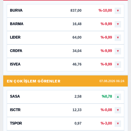
BURVA
837,00
%-10,00
▼
BARMA
16,48
%-9,99
▼
LIDER
64,00
%-9,99
▼
CRDFA
34,04
%-9,99
▼
ISVEA
46,76
%-9,99
▼
EN ÇOK İŞLEM GÖRENLER
07.08.2026 06:24
SASA
2,58
%0,78
▲
ISCTR
12,33
%-0,08
▼
TSPOR
0,97
%-3,00
▼