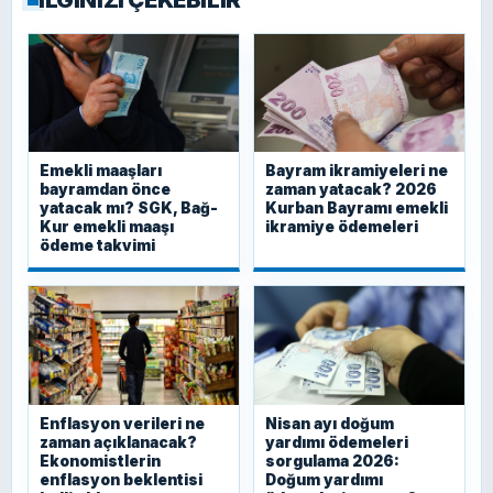
Emekli maaşları
Bayram ikramiyeleri ne
bayramdan önce
zaman yatacak? 2026
yatacak mı? SGK, Bağ-
Kurban Bayramı emekli
Kur emekli maaşı
ikramiye ödemeleri
ödeme takvimi
Enflasyon verileri ne
Nisan ayı doğum
zaman açıklanacak?
yardımı ödemeleri
Ekonomistlerin
sorgulama 2026:
enflasyon beklentisi
Doğum yardımı