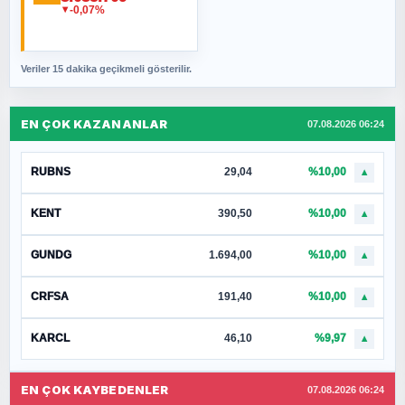
-0,07%
▼
Veriler 15 dakika geçikmeli gösterilir.
EN ÇOK KAZANANLAR
07.08.2026 06:24
RUBNS
29,04
%10,00
▲
KENT
390,50
%10,00
▲
GUNDG
1.694,00
%10,00
▲
CRFSA
191,40
%10,00
▲
KARCL
46,10
%9,97
▲
EN ÇOK KAYBEDENLER
07.08.2026 06:24