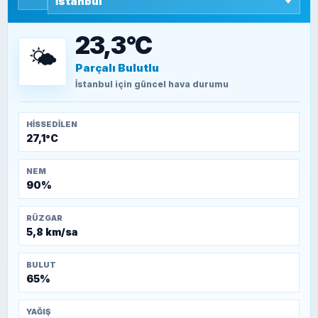
SEYFULLAH ÇİÇEK
15 Temmuz’a giden yolun taşları nasıl
döşendi?
23,3°C
🌤️
Parçalı Bulutlu
TEOMAN ALPASLAN
Kütahya-Eskişehir Muharebeleri (10-24
İstanbul
için güncel hava durumu
Temmuz 1921)
HISSEDILEN
27,1°C
NEM
90%
RÜZGAR
5,8 km/sa
BULUT
65%
YAĞIŞ