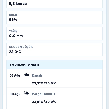
5,8 km/sa
BULUT
65%
YAĞIŞ
0,0 mm
GECE EN DÜŞÜK
23,3°C
5 GÜNLÜK TAHMIN
☁️
07 Ağu
Kapalı
23,3°C / 30,0°C
🌤️
08 Ağu
Parçalı bulutlu
23,0°C / 30,0°C