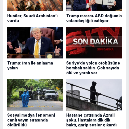
Husiler, Suudi Arabistan’ı
Trump ısrarcı. ABD doğumla
vurdu
vatandaşlığı kısıtlıyor
Trump: İran ile anlaşma
Suriye’de yolcu otobüsüne
yakın
bombalı saldırı. Çok sayıda
ölü ve yaralı var
Sosyal medya fenomeni
Hastane çatısında Azrail
canlı yayın sırasında
şoku. Hastalara dik dik
öldürüldü
baktı, garip sesler çıkardı