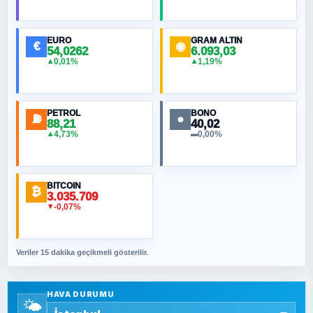
HÜSEYIN MÜMTAZ BAYAZITOĞLU
Hilâl Bıyık, Kara Kalpak
EURO
GRAM ALTIN
€
◉
54,0262
6.093,03
0,01%
1,19%
▲
▲
MURAT ÖZKAN
Toplumdaki Ur: Kesin İnançlılar
PETROL
BONO
⛽
●
88,21
40,02
NURETTIN BÖLÜK
4,73%
0,00%
▲
▬
Şura suresi 10. Ayet
BITCOIN
ORHAN KILIÇOĞLU
₿
3.035.709
Fahişeye beyinli bir müstevli alçağına
-0,07%
▼
cevabımdır
Veriler 15 dakika geçikmeli gösterilir.
SAVAŞ ŞAHİN
Yazara ait yazı bulunamadı
HAVA DURUMU
🌤️