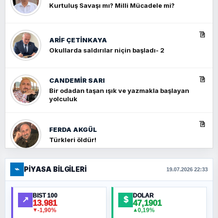
Kurtuluş Savaşı mı? Milli Mücadele mi?
ARIF ÇETİNKAYA
Okullarda saldırılar niçin başladı- 2
CANDEMIR SARI
Bir odadan taşan ışık ve yazmakla başlayan
yolculuk
FERDA AKGÜL
Türkleri öldür!
⌁
PIYASA BILGILERI
FERHAT BÜYÜKKALKAN
19.07.2026 22:33
Ankara Zirvesi: NATO Toplantısı mı, Yeni
Ortadoğu Haritasının Provası mı?
BIST 100
DOLAR
↗
$
13.981
47,1901
-1,90%
0,19%
▼
▲