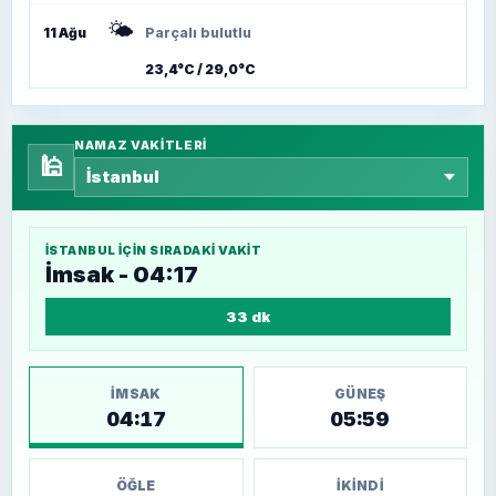
🌤️
11 Ağu
Parçalı bulutlu
23,4°C / 29,0°C
NAMAZ VAKITLERI
🕌
İSTANBUL
IÇIN SIRADAKI VAKIT
İmsak - 04:17
33 dk
İMSAK
GÜNEŞ
04:17
05:59
ÖĞLE
İKINDI