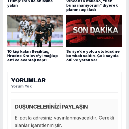
Trump: İran ile anlaşma
Vincenzo Italiano, “Ben
yakın
buna inanıyorum” diyerek
planını açıkladı
10 kişi kalan Beşiktaş,
Suriye’de yolcu otobüsüne
Hradec Kralove’yi mağlup
bombalı saldırı. Çok sayıda
etti ve avantajı kaptı
ölü ve yaralı var
YORUMLAR
Yorum Yok
DÜŞÜNCELERİNİZİ PAYLAŞIN
E-posta adresiniz yayınlanmayacaktır. Gerekli
alanlar işaretlenmiştir.