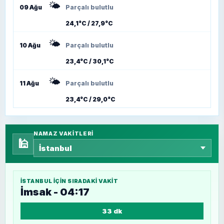
🌤️
09 Ağu
Parçalı bulutlu
24,1°C / 27,9°C
🌤️
10 Ağu
Parçalı bulutlu
23,4°C / 30,1°C
🌤️
11 Ağu
Parçalı bulutlu
23,4°C / 29,0°C
NAMAZ VAKITLERI
🕌
İSTANBUL
IÇIN SIRADAKI VAKIT
İmsak - 04:17
33 dk