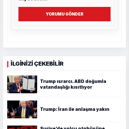
YORUMU GÖNDER
İLGİNİZİ ÇEKEBİLİR
Trump ısrarcı. ABD doğumla
vatandaşlığı kısıtlıyor
Trump: İran ile anlaşma yakın
Suriye’de yolcu otobüsüne