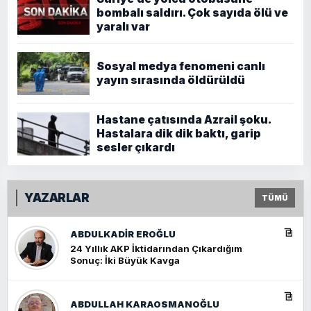
bombalı saldırı. Çok sayıda ölü ve
yaralı var
Sosyal medya fenomeni canlı
yayın sırasında öldürüldü
Hastane çatısında Azrail şoku.
Hastalara dik dik baktı, garip
sesler çıkardı
YAZARLAR
TÜMÜ
ABDULKADIR EROĞLU
24 Yıllık AKP İktidarından Çıkardığım
Sonuç: İki Büyük Kavga
ABDULLAH KARAOSMANOĞLU