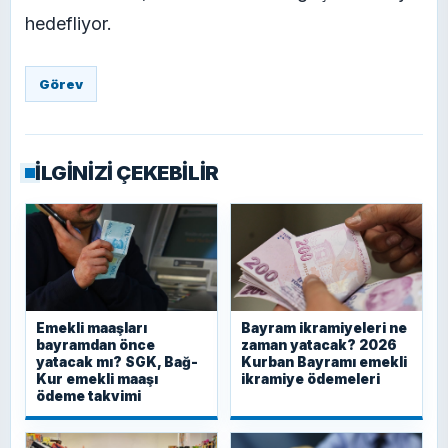
hedefliyor.
Görev
İLGİNİZİ ÇEKEBİLİR
Emekli maaşları
Bayram ikramiyeleri ne
bayramdan önce
zaman yatacak? 2026
yatacak mı? SGK, Bağ-
Kurban Bayramı emekli
Kur emekli maaşı
ikramiye ödemeleri
ödeme takvimi