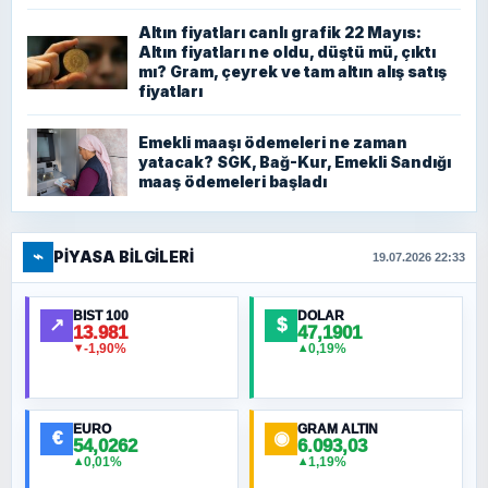
Altın fiyatları canlı grafik 22 Mayıs:
Altın fiyatları ne oldu, düştü mü, çıktı
mı? Gram, çeyrek ve tam altın alış satış
fiyatları
Emekli maaşı ödemeleri ne zaman
yatacak? SGK, Bağ-Kur, Emekli Sandığı
maaş ödemeleri başladı
⌁
PIYASA BILGILERI
19.07.2026 22:33
BIST 100
DOLAR
↗
$
13.981
47,1901
-1,90%
0,19%
▼
▲
EURO
GRAM ALTIN
€
◉
54,0262
6.093,03
0,01%
1,19%
▲
▲