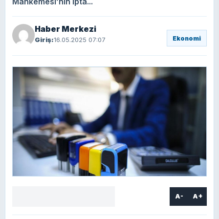
Mahkemesi’nin ipta...
Haber Merkezi
Ekonomi
Giriş:
16.05.2025 07:07
A-
A+
Facebook
X
LinkedIn
WhatsApp
Yorum
yaz