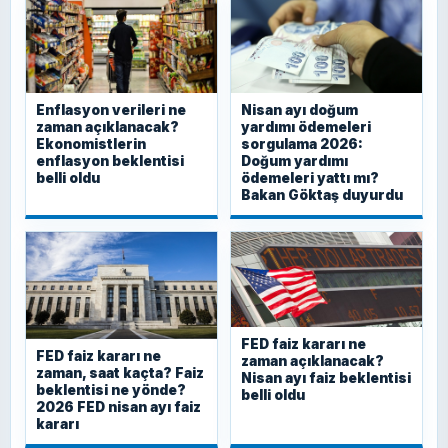
Enflasyon verileri ne
Nisan ayı doğum
zaman açıklanacak?
yardımı ödemeleri
Ekonomistlerin
sorgulama 2026:
enflasyon beklentisi
Doğum yardımı
belli oldu
ödemeleri yattı mı?
Bakan Göktaş duyurdu
FED faiz kararı ne
FED faiz kararı ne
zaman açıklanacak?
zaman, saat kaçta? Faiz
Nisan ayı faiz beklentisi
beklentisi ne yönde?
belli oldu
2026 FED nisan ayı faiz
kararı