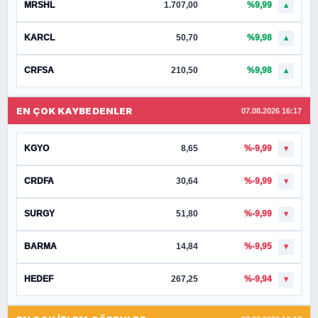
MRSHL
1.707,00
%9,99
▲
KARCL
50,70
%9,98
▲
CRFSA
210,50
%9,98
▲
EN ÇOK KAYBEDENLER
07.08.2026 16:17
KGYO
8,65
%-9,99
▼
CRDFA
30,64
%-9,99
▼
SURGY
51,80
%-9,99
▼
BARMA
14,84
%-9,95
▼
HEDEF
267,25
%-9,94
▼