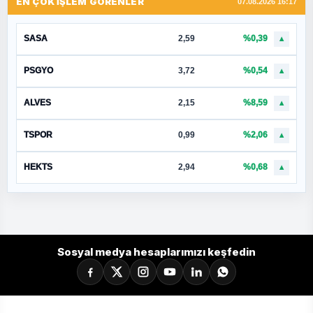
EN ÇOK İŞLEM GÖRENLER
07.08.2026 16:17
SASA
2,59
%0,39
▲
PSGYO
3,72
%0,54
▲
ALVES
2,15
%8,59
▲
TSPOR
0,99
%2,06
▲
HEKTS
2,94
%0,68
▲
Sosyal medya hesaplarımızı keşfedin