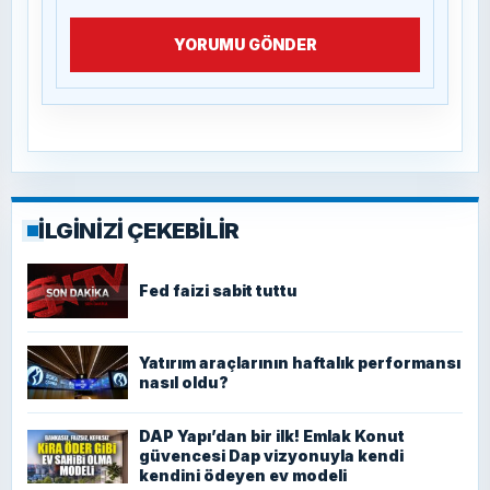
YORUMU GÖNDER
İLGİNİZİ ÇEKEBİLİR
Fed faizi sabit tuttu
Yatırım araçlarının haftalık performansı
nasıl oldu?
DAP Yapı’dan bir ilk! Emlak Konut
güvencesi Dap vizyonuyla kendi
kendini ödeyen ev modeli