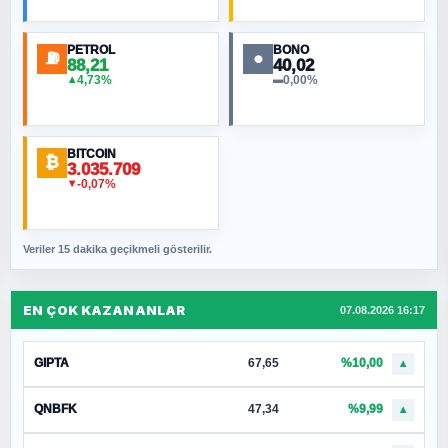
PETROL
BONO
⛽
●
88,21
40,02
4,73%
0,00%
▲
▬
BITCOIN
₿
3.035.709
-0,07%
▼
Veriler 15 dakika geçikmeli gösterilir.
EN ÇOK KAZANANLAR
07.08.2026 16:17
GIPTA
67,65
%10,00
▲
QNBFK
47,34
%9,99
▲