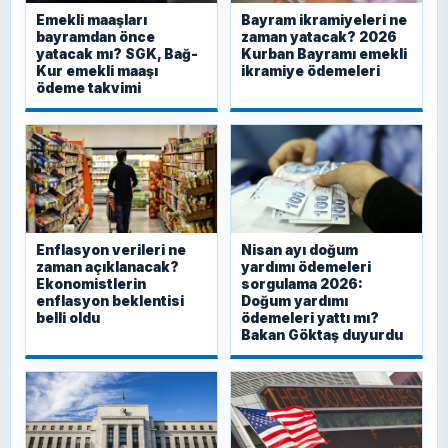
Emekli maaşları
Bayram ikramiyeleri ne
bayramdan önce
zaman yatacak? 2026
yatacak mı? SGK, Bağ-
Kurban Bayramı emekli
Kur emekli maaşı
ikramiye ödemeleri
ödeme takvimi
Enflasyon verileri ne
Nisan ayı doğum
zaman açıklanacak?
yardımı ödemeleri
Ekonomistlerin
sorgulama 2026:
enflasyon beklentisi
Doğum yardımı
belli oldu
ödemeleri yattı mı?
Bakan Göktaş duyurdu