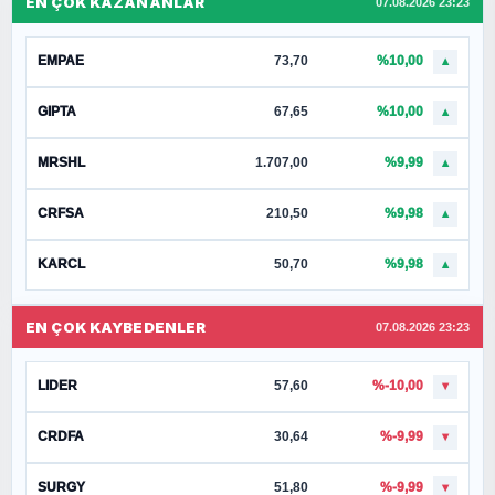
EN ÇOK KAZANANLAR
07.08.2026 23:23
EMPAE
73,70
%10,00
▲
GIPTA
67,65
%10,00
▲
MRSHL
1.707,00
%9,99
▲
CRFSA
210,50
%9,98
▲
KARCL
50,70
%9,98
▲
EN ÇOK KAYBEDENLER
07.08.2026 23:23
LIDER
57,60
%-10,00
▼
CRDFA
30,64
%-9,99
▼
SURGY
51,80
%-9,99
▼