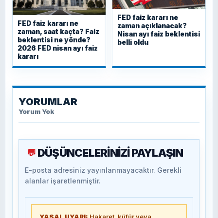
FED faiz kararı ne
FED faiz kararı ne
zaman açıklanacak?
zaman, saat kaçta? Faiz
Nisan ayı faiz beklentisi
beklentisi ne yönde?
belli oldu
2026 FED nisan ayı faiz
kararı
YORUMLAR
Yorum Yok
DÜŞÜNCELERİNİZİ PAYLAŞIN
💬
E-posta adresiniz yayınlanmayacaktır. Gerekli
alanlar işaretlenmiştir.
YASAL UYARI:
Hakaret, küfür veya