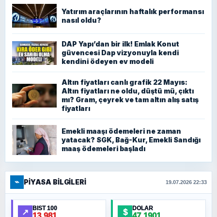
Yatırım araçlarının haftalık performansı
nasıl oldu?
DAP Yapı’dan bir ilk! Emlak Konut
güvencesi Dap vizyonuyla kendi
kendini ödeyen ev modeli
Altın fiyatları canlı grafik 22 Mayıs:
Altın fiyatları ne oldu, düştü mü, çıktı
mı? Gram, çeyrek ve tam altın alış satış
fiyatları
Emekli maaşı ödemeleri ne zaman
yatacak? SGK, Bağ-Kur, Emekli Sandığı
maaş ödemeleri başladı
⌁
PIYASA BILGILERI
19.07.2026 22:33
BIST 100
DOLAR
↗
$
13.981
47,1901