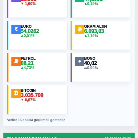
-1,90%
0,19%
▼
▲
EURO
GRAM ALTIN
€
◉
54,0262
6.093,03
0,01%
1,19%
▲
▲
PETROL
BONO
⛽
●
88,21
40,02
4,73%
0,00%
▲
▬
BITCOIN
₿
3.035.709
-0,07%
▼
Veriler 15 dakika geçikmeli gösterilir.