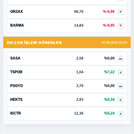
ORZAX
96,70
%-9,96
▼
BARMA
14,84
%-9,95
▼
EN ÇOK İŞLEM GÖRENLER
07.08.2026 23:23
SASA
2,58
%0,00
▬
TSPOR
1,04
%7,22
▲
PSGYO
3,70
%0,00
▬
HEKTS
2,93
%0,34
▲
ISCTR
12,36
%0,24
▲