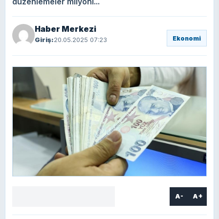
düzenlemeler milyonl...
Haber Merkezi
Ekonomi
Giriş:
20.05.2025 07:23
A-
A+
Facebook
X
LinkedIn
WhatsApp
Yorum
yaz