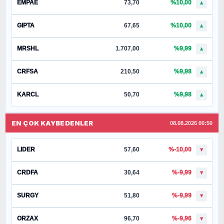
EMPAE
73,70
%10,00
▲
GIPTA
67,65
%10,00
▲
MRSHL
1.707,00
%9,99
▲
CRFSA
210,50
%9,98
▲
KARCL
50,70
%9,98
▲
EN ÇOK KAYBEDENLER
08.08.2026 00:50
LIDER
57,60
%-10,00
▼
CRDFA
30,64
%-9,99
▼
SURGY
51,80
%-9,99
▼
ORZAX
96,70
%-9,96
▼