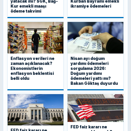
yatacak mı? SGK, Bağ-
Kurban Bayramı emekli
Kur emekli maaşı
ikramiye ödemeleri
ödeme takvimi
Enflasyon verileri ne
Nisan ayı doğum
zaman açıklanacak?
yardımı ödemeleri
Ekonomistlerin
sorgulama 2026:
enflasyon beklentisi
Doğum yardımı
belli oldu
ödemeleri yattı mı?
Bakan Göktaş duyurdu
FED faiz kararı ne
FED faiz kararı ne