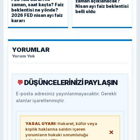
zaman açıklanacak?
zaman, saat kaçta? Faiz
Nisan ayı faiz beklentisi
beklentisi ne yönde?
belli oldu
2026 FED nisan ayı faiz
kararı
YORUMLAR
Yorum Yok
DÜŞÜNCELERİNİZİ PAYLAŞIN
💬
E-posta adresiniz yayınlanmayacaktır. Gerekli
alanlar işaretlenmiştir.
YASAL UYARI:
Hakaret, küfür veya
kişilik haklarına saldırı içeren
×
yorumların hukuki sorumluluğu