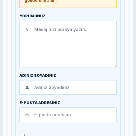
gönderene aittir.
YORUMUNUZ
✎
ADINIZ SOYADINIZ
👤
E-POSTA ADRESİNİZ
✉