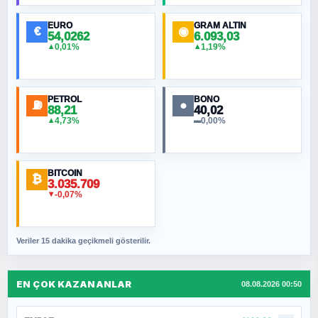
EURO
GRAM ALTIN
€
◉
54,0262
6.093,03
0,01%
1,19%
▲
▲
PETROL
BONO
⛽
●
88,21
40,02
4,73%
0,00%
▲
▬
BITCOIN
₿
3.035.709
-0,07%
▼
Veriler 15 dakika geçikmeli gösterilir.
EN ÇOK KAZANANLAR
08.08.2026 00:50