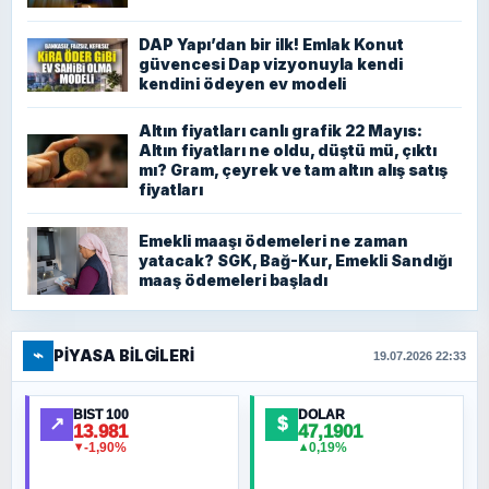
DAP Yapı’dan bir ilk! Emlak Konut
güvencesi Dap vizyonuyla kendi
kendini ödeyen ev modeli
Altın fiyatları canlı grafik 22 Mayıs:
Altın fiyatları ne oldu, düştü mü, çıktı
mı? Gram, çeyrek ve tam altın alış satış
fiyatları
Emekli maaşı ödemeleri ne zaman
yatacak? SGK, Bağ-Kur, Emekli Sandığı
maaş ödemeleri başladı
⌁
PIYASA BILGILERI
19.07.2026 22:33
BIST 100
DOLAR
↗
$
13.981
47,1901
-1,90%
0,19%
▼
▲