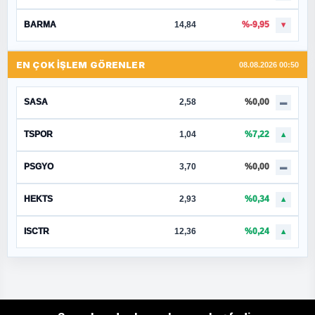
BARMA
14,84
%-9,95
▼
EN ÇOK İŞLEM GÖRENLER
08.08.2026 00:50
SASA
2,58
%0,00
▬
TSPOR
1,04
%7,22
▲
PSGYO
3,70
%0,00
▬
HEKTS
2,93
%0,34
▲
ISCTR
12,36
%0,24
▲