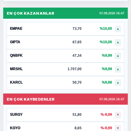
EN ÇOK KAZANANLAR
07.08.2026 16:47
EMPAE
73,70
%10,00
▲
GIPTA
67,65
%10,00
▲
QNBFK
47,34
%9,99
▲
MRSHL
1.707,00
%9,99
▲
KARCL
50,70
%9,98
▲
EN ÇOK KAYBEDENLER
07.08.2026 16:47
SURGY
51,80
%-9,99
▼
KGYO
8,65
%-9,99
▼