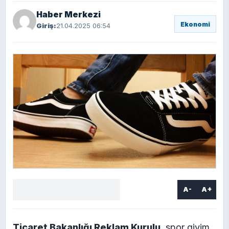
Haber Merkezi
Ekonomi
Giriş:
21.04.2025 06:54
A-
A+
Facebook
X
LinkedIn
WhatsApp
Yorum
yaz
Ticaret Bakanlığı Reklam Kurulu
, spor giyim