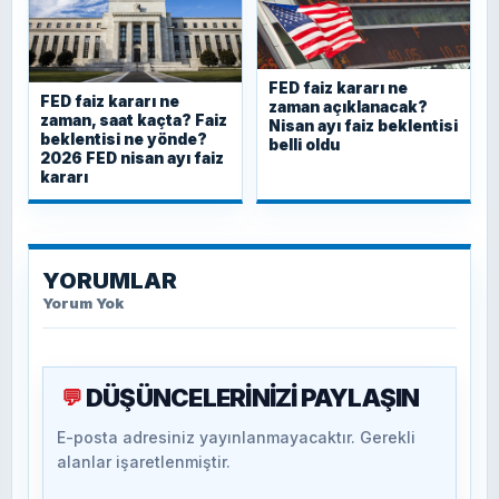
FED faiz kararı ne
FED faiz kararı ne
zaman açıklanacak?
zaman, saat kaçta? Faiz
Nisan ayı faiz beklentisi
beklentisi ne yönde?
belli oldu
2026 FED nisan ayı faiz
kararı
YORUMLAR
Yorum Yok
DÜŞÜNCELERİNİZİ PAYLAŞIN
💬
E-posta adresiniz yayınlanmayacaktır. Gerekli
alanlar işaretlenmiştir.