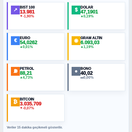
BIST 100
DOLAR
↗
$
13.981
47,1901
-1,90%
0,19%
▼
▲
EURO
GRAM ALTIN
€
◉
54,0262
6.093,03
0,01%
1,19%
▲
▲
PETROL
BONO
⛽
●
88,21
40,02
4,73%
0,00%
▲
▬
BITCOIN
₿
3.035.709
-0,07%
▼
Veriler 15 dakika geçikmeli gösterilir.