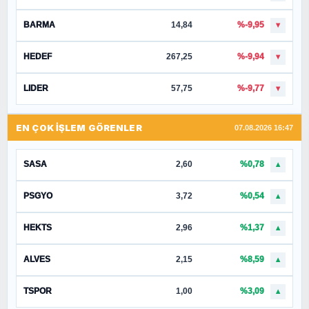
BARMA
14,84
%-9,95
▼
HEDEF
267,25
%-9,94
▼
LIDER
57,75
%-9,77
▼
EN ÇOK İŞLEM GÖRENLER
07.08.2026 16:47
SASA
2,60
%0,78
▲
PSGYO
3,72
%0,54
▲
HEKTS
2,96
%1,37
▲
ALVES
2,15
%8,59
▲
TSPOR
1,00
%3,09
▲