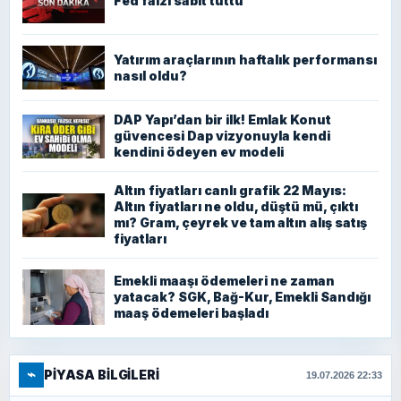
Fed faizi sabit tuttu
Yatırım araçlarının haftalık performansı
nasıl oldu?
DAP Yapı’dan bir ilk! Emlak Konut
güvencesi Dap vizyonuyla kendi
kendini ödeyen ev modeli
Altın fiyatları canlı grafik 22 Mayıs:
Altın fiyatları ne oldu, düştü mü, çıktı
mı? Gram, çeyrek ve tam altın alış satış
fiyatları
Emekli maaşı ödemeleri ne zaman
yatacak? SGK, Bağ-Kur, Emekli Sandığı
maaş ödemeleri başladı
⌁
PIYASA BILGILERI
19.07.2026 22:33