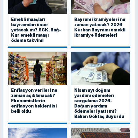
Emekli maaşları
Bayram ikramiyeleri ne
bayramdan önce
zaman yatacak? 2026
yatacak mı? SGK, Bağ-
Kurban Bayramı emekli
Kur emekli maaşı
ikramiye ödemeleri
ödeme takvimi
Enflasyon verileri ne
Nisan ayı doğum
zaman açıklanacak?
yardımı ödemeleri
Ekonomistlerin
sorgulama 2026:
enflasyon beklentisi
Doğum yardımı
belli oldu
ödemeleri yattı mı?
Bakan Göktaş duyurdu